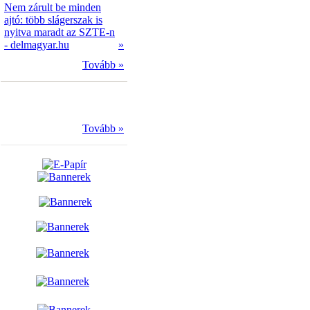
Nem zárult be minden
ajtó: több slágerszak is
nyitva maradt az SZTE-n
- delmagyar.hu
»
Tovább »
Tovább »