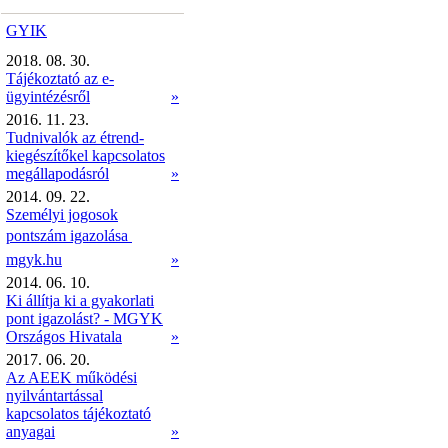
GYIK
2018. 08. 30.
Tájékoztató az e-
ügyintézésről
»
2016. 11. 23.
Tudnivalók az étrend-
kiegészítőkel kapcsolatos
megállapodásról
»
2014. 09. 22.
Személyi jogosok
pontszám igazolása 
mgyk.hu
»
2014. 06. 10.
Ki állítja ki a gyakorlati
pont igazolást? - MGYK
Országos Hivatala
»
2017. 06. 20.
Az AEEK működési
nyilvántartással
kapcsolatos tájékoztató
anyagai
»