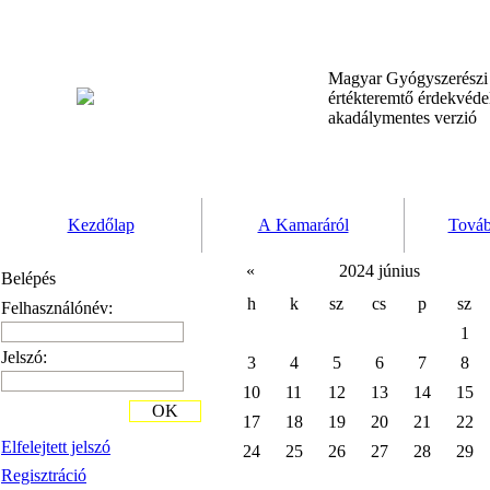
Magyar Gyógyszerész
értékteremtő érdekvéd
akadálymentes verzió
Kezdőlap
A Kamaráról
Továb
«
2024 június
Belépés
h
k
sz
cs
p
sz
Felhasználónév:
1
Jelszó:
3
4
5
6
7
8
10
11
12
13
14
15
OK
17
18
19
20
21
22
Elfelejtett jelszó
24
25
26
27
28
29
Regisztráció