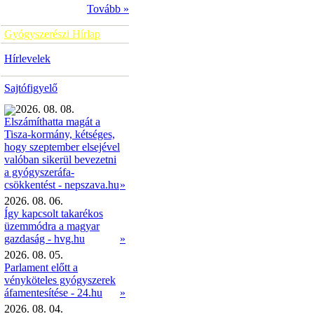
Tovább »
Gyógyszerészi Hírlap
Hírlevelek
Sajtófigyelő
2026. 08. 08.
Elszámíthatta magát a
Tisza-kormány, kétséges,
hogy szeptember elsejével
valóban sikerül bevezetni
a gyógyszeráfa-
»
csökkentést - nepszava.hu
2026. 08. 06.
Így kapcsolt takarékos
üzemmódra a magyar
gazdaság - hvg.hu
»
2026. 08. 05.
Parlament előtt a
vényköteles gyógyszerek
áfamentesítése - 24.hu
»
2026. 08. 04.