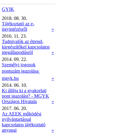
GYIK
2018. 08. 30.
Tájékoztató az e-
ügyintézésről
»
2016. 11. 23.
Tudnivalók az étrend-
kiegészítőkel kapcsolatos
megállapodásról
»
2014. 09. 22.
Személyi jogosok
pontszám igazolása 
mgyk.hu
»
2014. 06. 10.
Ki állítja ki a gyakorlati
pont igazolást? - MGYK
Országos Hivatala
»
2017. 06. 20.
Az AEEK működési
nyilvántartással
kapcsolatos tájékoztató
anyagai
»