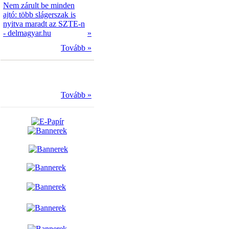
Nem zárult be minden
ajtó: több slágerszak is
nyitva maradt az SZTE-n
- delmagyar.hu
»
Tovább »
Tovább »