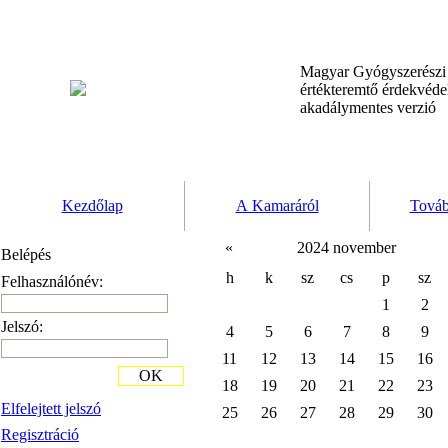
Magyar Gyógyszerész
értékteremtő érdekvéd
akadálymentes verzió
Kezdőlap
A Kamaráról
Továb
«
2024 november
Belépés
h
k
sz
cs
p
sz
Felhasználónév:
1
2
Jelszó:
4
5
6
7
8
9
11
12
13
14
15
16
OK
18
19
20
21
22
23
Elfelejtett jelszó
25
26
27
28
29
30
Regisztráció