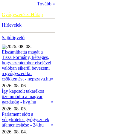
Tovább »
Gyógyszerészi Hírlap
Hírlevelek
Sajtófigyelő
2026. 08. 08.
Elszámíthatta magát a
Tisza-kormány, kétséges,
hogy szeptember elsejével
valóban sikerül bevezetni
a gyógyszeráfa-
»
csökkentést - nepszava.hu
2026. 08. 06.
Így kapcsolt takarékos
üzemmódra a magyar
gazdaság - hvg.hu
»
2026. 08. 05.
Parlament előtt a
vényköteles gyógyszerek
áfamentesítése - 24.hu
»
2026. 08. 04.