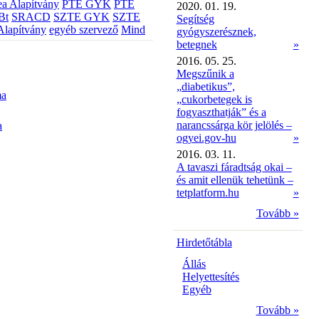
a Alapítvány
PTE GYK
PTE
2020. 01. 19.
Bt
SRACD
SZTE GYK
SZTE
Segítség
Alapítvány
egyéb szervező
Mind
gyógyszerésznek,
betegnek
»
2016. 05. 25.
Megszűnik a
„diabetikus”,
ma
„cukorbetegek is
fogyaszthatják” és a
narancssárga kör jelölés –
a
ogyei.gov-hu
»
2016. 03. 11.
A tavaszi fáradtság okai –
és amit ellenük tehetünk –
tetplatform.hu
»
Tovább »
Hirdetőtábla
Állás
Helyettesítés
Egyéb
Tovább »