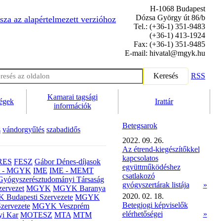
H-1068 Budapest
Dózsa György út 86/b
sza az alapértelmezett verzióhoz
Tel.: (+36-1) 351-9483
(+36-1) 413-1924
Fax: (+36-1) 351-9485
E-mail: hivatal@mgyk.hu
Keresés
RSS
Kamarai tagsági
ségek
Irattár
információk
Betegsarok
s
vándorgyűlés
szabadidős
2022. 09. 26.
Az étrend-kiegészítőkkel
kapcsolatos
RES
FESZ
Gábor Dénes-díjasok
együttműködéshez
- MGYK
IME
IME - MEMT
csatlakozó
Gyógyszerésztudományi Társaság
gyógyszertárak listája
»
ervezet
MGYK
MGYK Baranya
2020. 02. 18.
Budapesti Szervezete
MGYK
Betegjogi képviselők
zervezete
MGYK Veszprém
elérhetőségei
»
yi Kar
MOTESZ
MTA
MTM