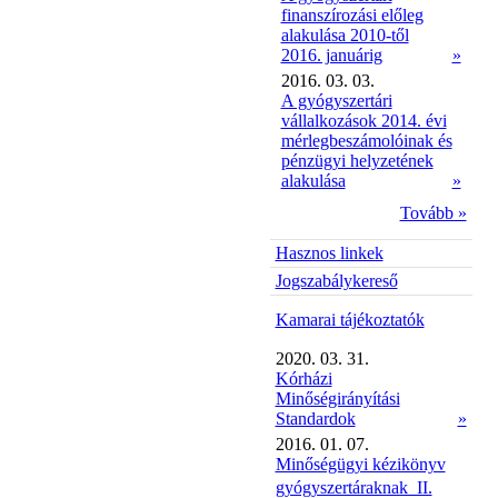
finanszírozási előleg
alakulása 2010-től
2016. januárig
»
2016. 03. 03.
A gyógyszertári
vállalkozások 2014. évi
mérlegbeszámolóinak és
pénzügyi helyzetének
alakulása
»
Tovább »
Hasznos linkek
Jogszabálykereső
Kamarai tájékoztatók
2020. 03. 31.
Kórházi
Minőségirányítási
Standardok
»
2016. 01. 07.
Minőségügyi kézikönyv
gyógyszertáraknak  II.