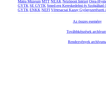
Mátra Múzeum
MTT
NEAK
Nézőpont Intézet
Orea-Hygie
GYTK
SE GYTK
Smed-erg Kereskedelmi és Szolgáltató 
GYTK
ENKK
NEFI
Vértesacsai Kazay Gyógyszerészeti 
Az összes esemény
Továbbképzések archívu
Rendezvények archívum