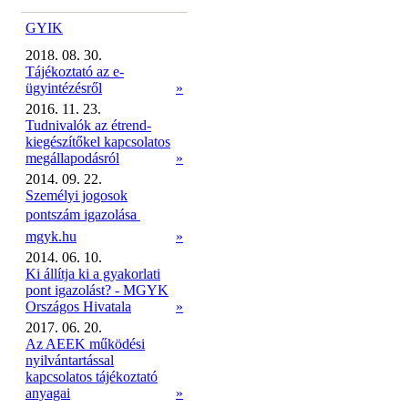
GYIK
2018. 08. 30.
Tájékoztató az e-
ügyintézésről
»
2016. 11. 23.
Tudnivalók az étrend-
kiegészítőkel kapcsolatos
megállapodásról
»
2014. 09. 22.
Személyi jogosok
pontszám igazolása 
mgyk.hu
»
2014. 06. 10.
Ki állítja ki a gyakorlati
pont igazolást? - MGYK
Országos Hivatala
»
2017. 06. 20.
Az AEEK működési
nyilvántartással
kapcsolatos tájékoztató
anyagai
»