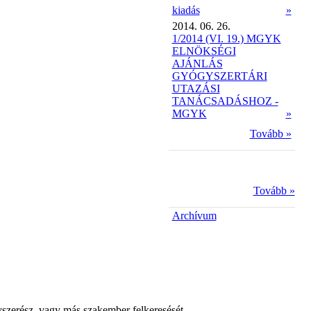
kiadás
»
2014. 06. 26.
1/2014 (VI. 19.) MGYK
ELNÖKSÉGI
AJÁNLÁS
GYÓGYSZERTÁRI
UTAZÁSI
TANÁCSADÁSHOZ -
MGYK
»
Tovább »
Tovább »
Archívum
yszerész, vagy más szakember felkeresését.