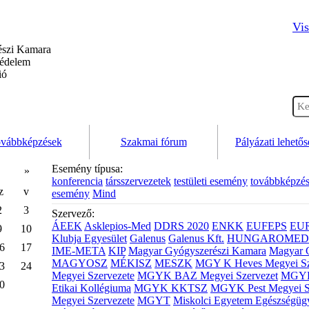
Vis
szi Kamara
védelem
ió
vábbképzések
Szakmai fórum
Pályázati lehető
Esemény típusa:
»
konferencia
társszervezetek
testületi esemény
továbbképzé
z
v
esemény
Mind
2
3
Szervező:
ÁEEK
Asklepios-Med
DDRS 2020
ENKK
EUFEPS
EU
9
10
Klubja Egyesület
Galenus
Galenus Kft.
HUNGAROMED 
6
17
IME-META
KIP
Magyar Gyógyszerészi Kamara
Magyar 
MAGYOSZ
MÉKISZ
MESZK
MGY K Heves Megyei Sz
3
24
Megyei Szervezete
MGYK BAZ Megyei Szervezet
MGYK 
0
Etikai Kollégiuma
MGYK KKTSZ
MGYK Pest Megyei S
Megyei Szervezete
MGYT
Miskolci Egyetem Egészségüg