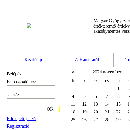
Magyar Gyógyszeré
értékteremtő érdek
akadálymentes verz
Kezdőlap
A Kamaráról
To
«
2024 november
Belépés
h
k
sz
cs
p
s
Felhasználónév:
1
Jelszó:
4
5
6
7
8
11
12
13
14
15
1
OK
18
19
20
21
22
2
Elfelejtett jelszó
25
26
27
28
29
3
Regisztráció