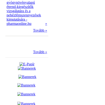
gyógynövényalapú
étrend-kiegészítők
vizsgálatára és a
nehézfémszennyezések
kimutatására -
pharmaonline.hu
»
Tovább »
Tovább »