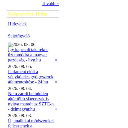
Tovább »
Gyógyszerészi Hírlap
Hírlevelek
Sajtófigyelő
2026. 08. 06.
Így kapcsolt takarékos
üzemmódra a magyar
»
gazdaság - hvg.hu
2026. 08. 05.
Parlament előtt a
vényköteles gyógyszerek
áfamentesítése - 24.hu
»
2026. 08. 04.
Nem zárult be minden
ajtó: több slágerszak is
nyitva maradt az SZTE-n
- delmagyar.hu
»
2026. 08. 03.
Új analitikai módszereket
fejlesztenek a