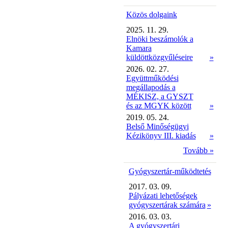
Közös dolgaink
2025. 11. 29.
Elnöki beszámolók a
Kamara
küldöttközgyűléseire
»
2026. 02. 27.
Együttműködési
megállapodás a
MÉKISZ, a GYSZT
és az MGYK között
»
2019. 05. 24.
Belső Minőségügyi
Kézikönyv III. kiadás
»
Tovább »
Gyógyszertár-működtetés
2017. 03. 09.
Pályázati lehetőségek
gyógyszertárak számára
»
2016. 03. 03.
A gyógyszertári