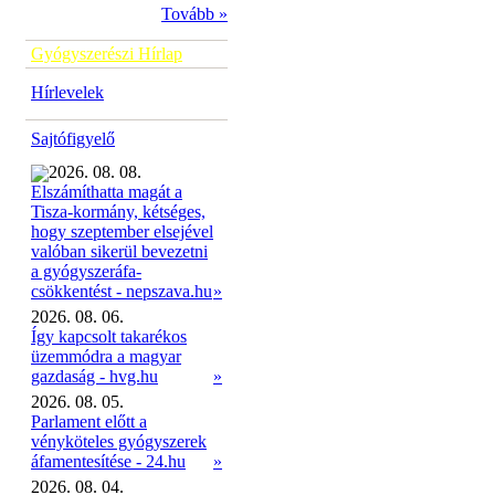
Tovább »
Gyógyszerészi Hírlap
Hírlevelek
Sajtófigyelő
2026. 08. 08.
Elszámíthatta magát a
Tisza-kormány, kétséges,
hogy szeptember elsejével
valóban sikerül bevezetni
a gyógyszeráfa-
»
csökkentést - nepszava.hu
2026. 08. 06.
Így kapcsolt takarékos
üzemmódra a magyar
gazdaság - hvg.hu
»
2026. 08. 05.
Parlament előtt a
vényköteles gyógyszerek
áfamentesítése - 24.hu
»
2026. 08. 04.