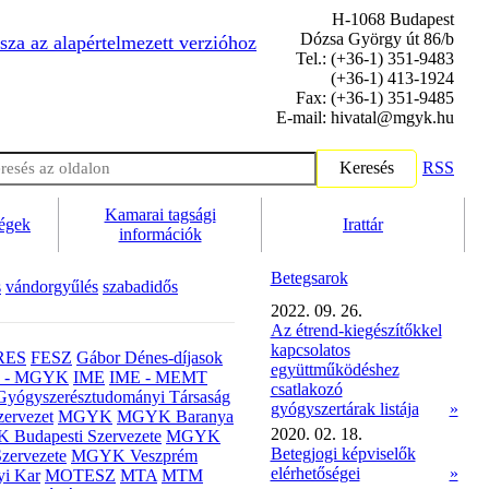
H-1068 Budapest
Dózsa György út 86/b
sza az alapértelmezett verzióhoz
Tel.: (+36-1) 351-9483
(+36-1) 413-1924
Fax: (+36-1) 351-9485
E-mail: hivatal@mgyk.hu
Keresés
RSS
Kamarai tagsági
ségek
Irattár
információk
Betegsarok
s
vándorgyűlés
szabadidős
2022. 09. 26.
Az étrend-kiegészítőkkel
kapcsolatos
RES
FESZ
Gábor Dénes-díjasok
együttműködéshez
- MGYK
IME
IME - MEMT
csatlakozó
Gyógyszerésztudományi Társaság
gyógyszertárak listája
»
ervezet
MGYK
MGYK Baranya
2020. 02. 18.
Budapesti Szervezete
MGYK
Betegjogi képviselők
zervezete
MGYK Veszprém
elérhetőségei
»
yi Kar
MOTESZ
MTA
MTM