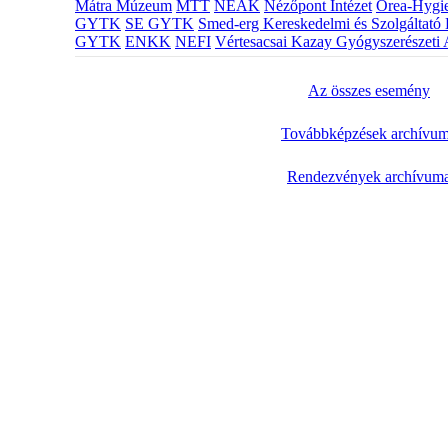
Mátra Múzeum
MTT
NEAK
Nézőpont Intézet
Orea-Hygie
GYTK
SE GYTK
Smed-erg Kereskedelmi és Szolgáltató 
GYTK
ENKK
NEFI
Vértesacsai Kazay Gyógyszerészeti 
Az összes esemény
Továbbképzések archívu
Rendezvények archívum