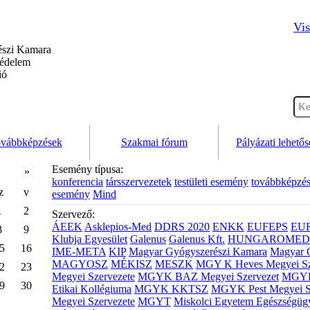
Vis
szi Kamara
védelem
ió
vábbképzések
Szakmai fórum
Pályázati lehető
Esemény típusa:
»
konferencia
társszervezetek
testületi esemény
továbbképzé
z
v
esemény
Mind
1
2
Szervező:
ÁEEK
Asklepios-Med
DDRS 2020
ENKK
EUFEPS
EU
8
9
Klubja Egyesület
Galenus
Galenus Kft.
HUNGAROMED 
5
16
IME-META
KIP
Magyar Gyógyszerészi Kamara
Magyar 
MAGYOSZ
MÉKISZ
MESZK
MGY K Heves Megyei Sz
2
23
Megyei Szervezete
MGYK BAZ Megyei Szervezet
MGYK 
9
30
Etikai Kollégiuma
MGYK KKTSZ
MGYK Pest Megyei S
Megyei Szervezete
MGYT
Miskolci Egyetem Egészségüg