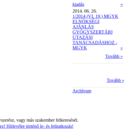
kiadás
»
2014. 06. 26.
1/2014 (VI. 19.) MGYK
ELNÖKSÉGI
AJÁNLÁS
GYÓGYSZERTÁRI
UTAZÁSI
TANÁCSADÁSHOZ -
MGYK
»
Tovább »
Tovább »
Archívum
yszerész, vagy más szakember felkeresését.
z! Hírlevélre történő le- és feliratkozás!