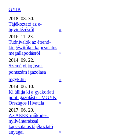
GYIK
2018. 08. 30.
Tájékoztató az e-
ügyintézésről
»
2016. 11. 23.
Tudnivalók az étrend-
kiegészítőkel kapcsolatos
megállapodásról
»
2014. 09. 22.
Személyi jogosok
pontszám igazolása 
mgyk.hu
»
2014. 06. 10.
Ki állítja ki a gyakorlati
pont igazolást? - MGYK
Országos Hivatala
»
2017. 06. 20.
Az AEEK működési
nyilvántartással
kapcsolatos tájékoztató
anyagai
»