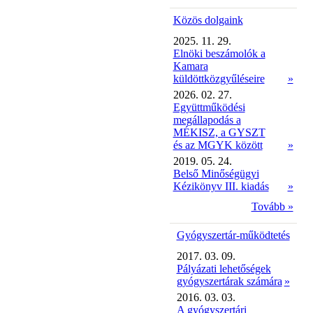
Közös dolgaink
2025. 11. 29.
Elnöki beszámolók a
Kamara
küldöttközgyűléseire
»
2026. 02. 27.
Együttműködési
megállapodás a
MÉKISZ, a GYSZT
és az MGYK között
»
2019. 05. 24.
Belső Minőségügyi
Kézikönyv III. kiadás
»
Tovább »
Gyógyszertár-működtetés
2017. 03. 09.
Pályázati lehetőségek
gyógyszertárak számára
»
2016. 03. 03.
A gyógyszertári