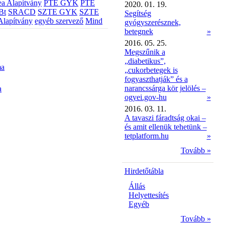
a Alapítvány
PTE GYK
PTE
2020. 01. 19.
Bt
SRACD
SZTE GYK
SZTE
Segítség
Alapítvány
egyéb szervező
Mind
gyógyszerésznek,
betegnek
»
2016. 05. 25.
Megszűnik a
„diabetikus”,
ma
„cukorbetegek is
fogyaszthatják” és a
narancssárga kör jelölés –
a
ogyei.gov-hu
»
2016. 03. 11.
A tavaszi fáradtság okai –
és amit ellenük tehetünk –
tetplatform.hu
»
Tovább »
Hirdetőtábla
Állás
Helyettesítés
Egyéb
Tovább »