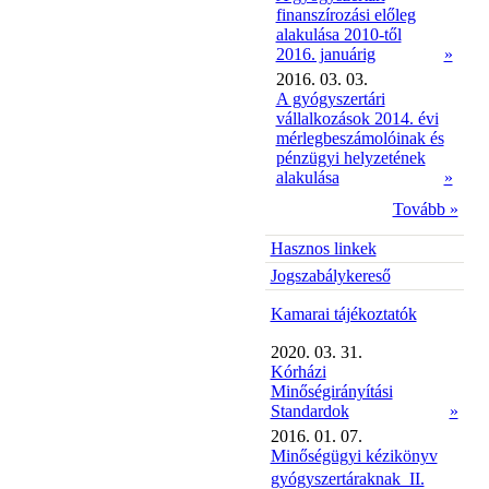
finanszírozási előleg
alakulása 2010-től
2016. januárig
»
2016. 03. 03.
A gyógyszertári
vállalkozások 2014. évi
mérlegbeszámolóinak és
pénzügyi helyzetének
alakulása
»
Tovább »
Hasznos linkek
Jogszabálykereső
Kamarai tájékoztatók
2020. 03. 31.
Kórházi
Minőségirányítási
Standardok
»
2016. 01. 07.
Minőségügyi kézikönyv
gyógyszertáraknak  II.