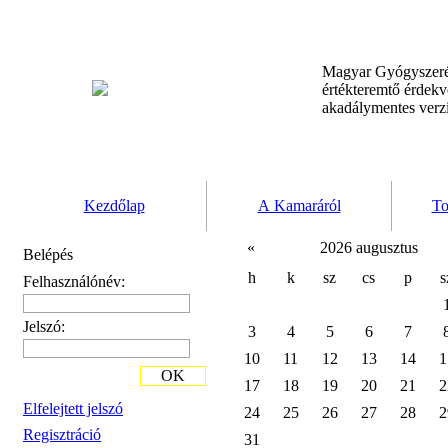
Magyar Gyógyszeré
értékteremtő érdek
akadálymentes verz
Kezdőlap
A Kamaráról
To
«
2026 augusztus
Belépés
h
k
sz
cs
p
s
Felhasználónév:
Jelszó:
3
4
5
6
7
10
11
12
13
14
1
OK
17
18
19
20
21
2
Elfelejtett jelszó
24
25
26
27
28
2
Regisztráció
31