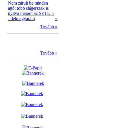
Nem zárult be minden
ajtó: több slágerszak is
nyitva maradt az SZTE-n
- delmagyar.hu
»
Tovább »
Tovább »