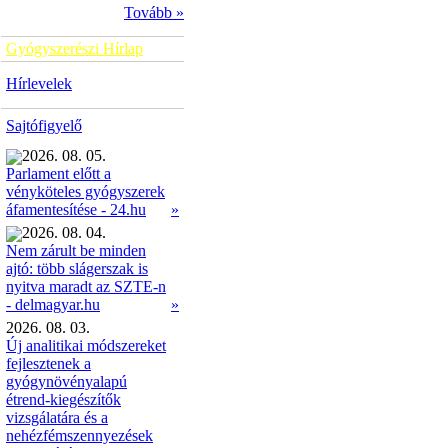
Tovább »
Gyógyszerészi Hírlap
Hírlevelek
Sajtófigyelő
2026. 08. 05.
Parlament előtt a
vényköteles gyógyszerek
»
áfamentesítése - 24.hu
2026. 08. 04.
Nem zárult be minden
ajtó: több slágerszak is
nyitva maradt az SZTE-n
»
- delmagyar.hu
2026. 08. 03.
Új analitikai módszereket
fejlesztenek a
gyógynövényalapú
étrend-kiegészítők
vizsgálatára és a
nehézfémszennyezések