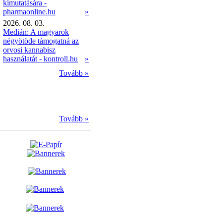
kimutatására -
pharmaonline.hu
»
2026. 08. 03.
Medián: A magyarok
négyötöde támogatná az
orvosi kannabisz
használatát - kontroll.hu
»
Tovább »
Tovább »