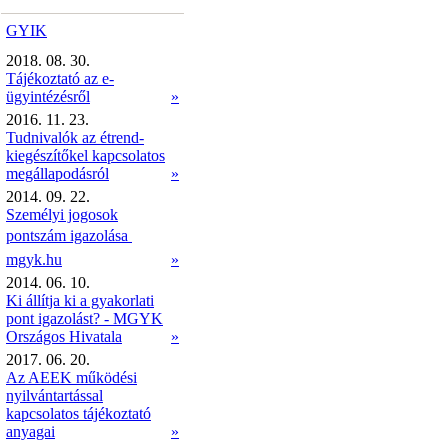
GYIK
2018. 08. 30.
Tájékoztató az e-
ügyintézésről
»
2016. 11. 23.
Tudnivalók az étrend-
kiegészítőkel kapcsolatos
megállapodásról
»
2014. 09. 22.
Személyi jogosok
pontszám igazolása 
mgyk.hu
»
2014. 06. 10.
Ki állítja ki a gyakorlati
pont igazolást? - MGYK
Országos Hivatala
»
2017. 06. 20.
Az AEEK működési
nyilvántartással
kapcsolatos tájékoztató
anyagai
»