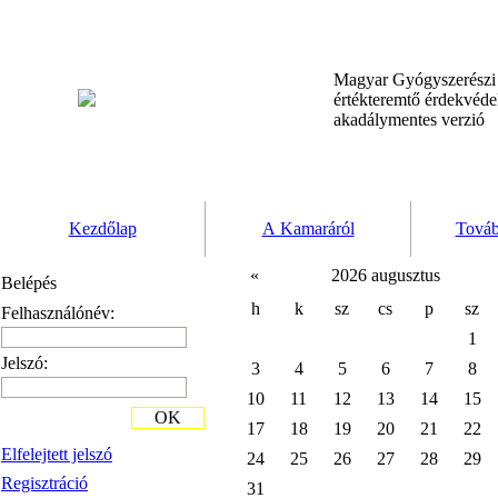
Magyar Gyógyszerész
értékteremtő érdekvéd
akadálymentes verzió
Kezdőlap
A Kamaráról
Továb
«
2026 augusztus
Belépés
h
k
sz
cs
p
sz
Felhasználónév:
1
Jelszó:
3
4
5
6
7
8
10
11
12
13
14
15
OK
17
18
19
20
21
22
Elfelejtett jelszó
24
25
26
27
28
29
Regisztráció
31