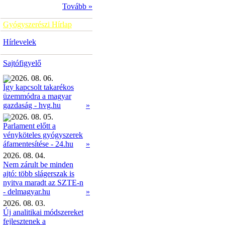
Tovább »
Gyógyszerészi Hírlap
Hírlevelek
Sajtófigyelő
2026. 08. 06.
Így kapcsolt takarékos
üzemmódra a magyar
»
gazdaság - hvg.hu
2026. 08. 05.
Parlament előtt a
vényköteles gyógyszerek
»
áfamentesítése - 24.hu
2026. 08. 04.
Nem zárult be minden
ajtó: több slágerszak is
nyitva maradt az SZTE-n
- delmagyar.hu
»
2026. 08. 03.
Új analitikai módszereket
fejlesztenek a