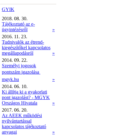
GYIK
2018. 08. 30.
Tájékoztató az e-
ügyintézésről
»
2016. 11. 23.
Tudnivalók az étrend-
kiegészítőkel kapcsolatos
megállapodásról
»
2014. 09. 22.
Személyi jogosok
pontszám igazolása 
mgyk.hu
»
2014. 06. 10.
Ki állítja ki a gyakorlati
pont igazolást? - MGYK
Országos Hivatala
»
2017. 06. 20.
Az AEEK működési
nyilvántartással
kapcsolatos tájékoztató
anyagai
»