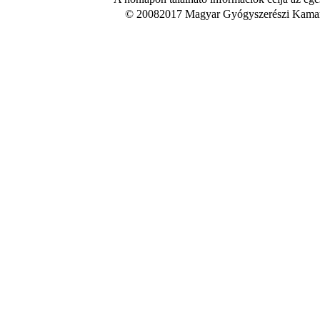
© 20082017 Magyar Gyógyszerészi Kamara