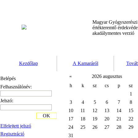
Magyar Gyógyszerész
értékteremtő érdekvéd
akadálymentes verzió
Kezdőlap
A Kamaráról
Továb
«
2026 augusztus
Belépés
h
k
sz
cs
p
sz
Felhasználónév:
1
Jelszó:
3
4
5
6
7
8
10
11
12
13
14
15
OK
17
18
19
20
21
22
Elfelejtett jelszó
24
25
26
27
28
29
Regisztráció
31