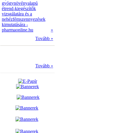
gyógynövényalapú
étrend-kiegészítők
vizsgálatára és a
nehézfémszennyezések
kimutatására -
pharmaonline.hu
»
Tovább »
Tovább »