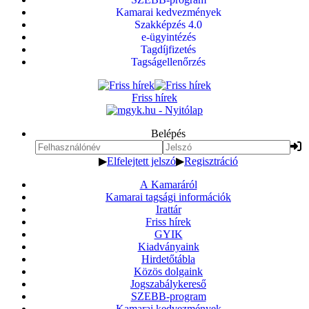
Kamarai kedvezmények
Szakképzés 4.0
e-ügyintézés
Tagdíjfizetés
Tagságellenőrzés
Friss hírek
Belépés
▶
Elfelejtett jelszó
▶
Regisztráció
A Kamaráról
Kamarai tagsági információk
Irattár
Friss hírek
GYIK
Kiadványaink
Hirdetőtábla
Közös dolgaink
Jogszabálykereső
SZEBB-program
Kamarai kedvezmények