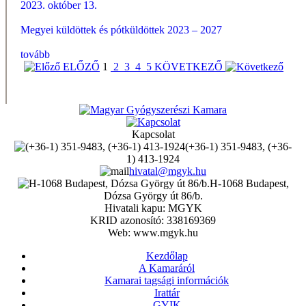
2023. október 13.
Megyei küldöttek és pótküldöttek 2023 – 2027
tovább
ELŐZŐ
1
2
3
4
5
KÖVETKEZŐ
Kapcsolat
(+36-1) 351-9483, (+36-
1) 413-1924
hivatal@mgyk.hu
H-1068 Budapest,
Dózsa György út 86/b.
Hivatali kapu: MGYK
KRID azonosító: 338169369
Web: www.mgyk.hu
Kezdőlap
A Kamaráról
Kamarai tagsági információk
Irattár
GYIK