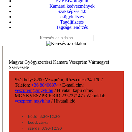
SZEBB-program
Kamarai kedvezmények
Szakképzés 4.0
e-ügyintézés
Tagdíjfizetés
Tagságellenőrzés
Magyar Gyógyszerészi Kamara Veszprém Vármegyei
Szervezete
Székhely:
8200 Veszprém, Rózsa utca 34. I/6.
/
Telefon:
+36 88406374
/
E-mail cím:
veszprem@mgyk.hu
/
Hivatali kapu címe:
MGYKVESZPR KRID 235727147
/
Weboldal:
veszprem.mgyk.hu
/
Hivatali idő:
·
hétfő: 8:30-12:30
·
kedd: zárva
·
szerda: 8:30-12:30