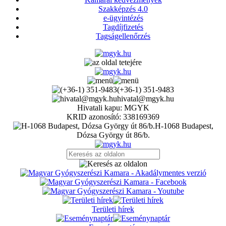
Szakképzés 4.0
e-ügyintézés
Tagdíjfizetés
Tagságellenőrzés
(+36-1) 351-9483
hivatal@mgyk.hu
Hivatali kapu: MGYK
KRID azonosító: 338169369
H-1068 Budapest,
Dózsa György út 86/b.
Területi hírek