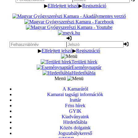
▶
Elfelejtett jelszó
▶
Regisztráció
▶
Elfelejtett jelszó
▶
Regisztráció
Területi hírek
Eseménynaptár
Hirdetőtábla
Menü
A Kamaráról
Kamarai tagsági információk
Irattár
Friss hírek
GYIK
Kiadványaink
Hirdetőtábla
Közös dolgaink
Jogszabálykereső