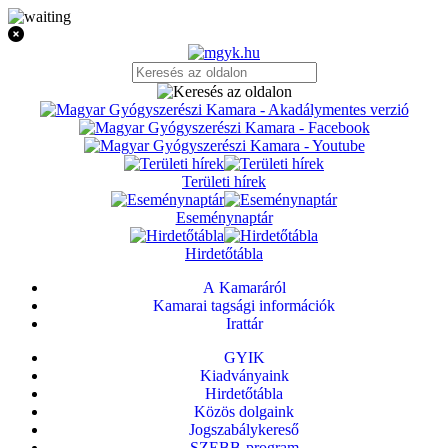
Területi hírek
Eseménynaptár
Hirdetőtábla
A Kamaráról
Kamarai tagsági információk
Irattár
GYIK
Kiadványaink
Hirdetőtábla
Közös dolgaink
Jogszabálykereső
SZEBB-program