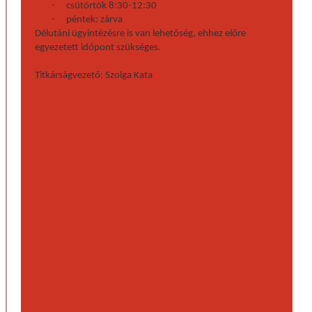
·
csütörtök 8:30-12:30
·
péntek: zárva
Délutáni ügyintézésre is van lehetőség, ehhez előre
egyezetett időpont szükséges.
Titkárságvezető: Szolga Kata