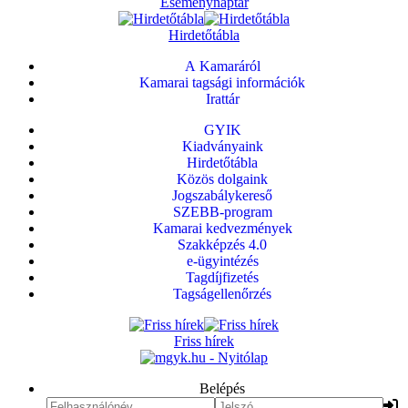
Eseménynaptár
Hirdetőtábla
A Kamaráról
Kamarai tagsági információk
Irattár
GYIK
Kiadványaink
Hirdetőtábla
Közös dolgaink
Jogszabálykereső
SZEBB-program
Kamarai kedvezmények
Szakképzés 4.0
e-ügyintézés
Tagdíjfizetés
Tagságellenőrzés
Friss hírek
Belépés