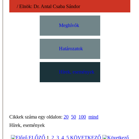
/
Elnök:
Dr. Antal Csaba Sándor
Meghívók
Határozatok
Hírek, események
Cikkek száma egy oldalon:
20
50
100
mind
Hírek, események
ELŐZŐ
1
2
3
4
5
KÖVETKEZŐ