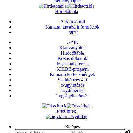
Eseménynaptár
Hirdetőtábla
A Kamaráról
Kamarai tagsági információk
Irattár
GYIK
Kiadványaink
Hirdetőtábla
Közös dolgaink
Jogszabálykereső
SZEBB-program
Kamarai kedvezmények
Szakképzés 4.0
e-ügyintézés
Tagdíjfizetés
Tagságellenőrzés
Friss hírek
Belépés