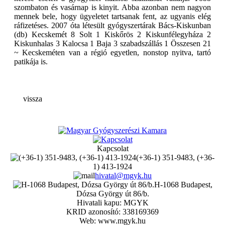
szombaton és vasárnap is kinyit. Abba azonban nem nagyon
mennek bele, hogy ügyeletet tartsanak fent, az ugyanis elég
ráfizetéses. 2007 óta létesült gyógyszertárak Bács-Kiskunban
(db) Kecskemét 8 Solt 1 Kiskőrös 2 Kiskunfélegyháza 2
Kiskunhalas 3 Kalocsa 1 Baja 3 szabadszállás 1 Összesen 21
~ Kecskeméten van a régió egyetlen, nonstop nyitva, tartó
patikája is.
vissza
Kapcsolat
(+36-1) 351-9483, (+36-
1) 413-1924
hivatal@mgyk.hu
H-1068 Budapest,
Dózsa György út 86/b.
Hivatali kapu: MGYK
KRID azonosító: 338169369
Web: www.mgyk.hu