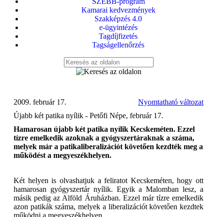
SZEBB-program
Kamarai kedvezmények
Szakképzés 4.0
e-ügyintézés
Tagdíjfizetés
Tagságellenőrzés
2009. február 17.
Nyomtatható változat
Újabb két patika nyílik - Petőfi Népe, február 17.
Hamarosan újabb két patika nyílik Kecskeméten. Ezzel
tízre emelkedik azoknak a gyógyszertáraknak a száma,
melyek már a patikaliberalizációt követően kezdték meg a
működést a megyeszékhelyen.
Két helyen is olvashatjuk a feliratot Kecskeméten, hogy ott
hamarosan gyógyszertár nyílik. Egyik a Malomban lesz, a
másik pedig az Alföld Áruházban. Ezzel már tízre emelkedik
azon patikák száma, melyek a liberalizációt követően kezdtek
működni a megyeszékhelyen.