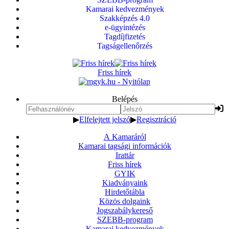
Kamarai kedvezmények
Szakképzés 4.0
e-ügyintézés
Tagdíjfizetés
Tagságellenőrzés
Friss hírek
Belépés
▶
Elfelejtett jelszó
▶
Regisztráció
A Kamaráról
Kamarai tagsági információk
Irattár
Friss hírek
GYIK
Kiadványaink
Hirdetőtábla
Közös dolgaink
Jogszabálykereső
SZEBB-program
Kamarai kedvezmények