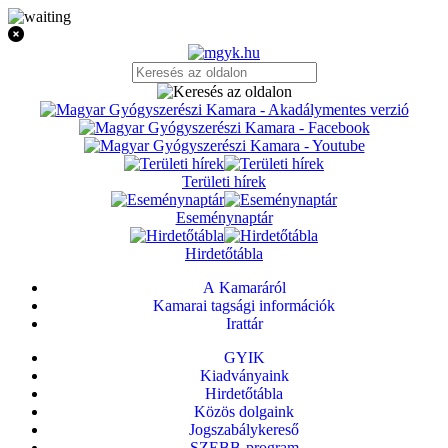
Területi hírek
Eseménynaptár
Hirdetőtábla
A Kamaráról
Kamarai tagsági információk
Irattár
GYIK
Kiadványaink
Hirdetőtábla
Közös dolgaink
Jogszabálykereső
SZEBB-program