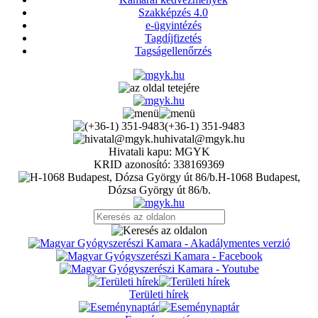
Szakképzés 4.0
e-ügyintézés
Tagdíjfizetés
Tagságellenőrzés
(+36-1) 351-9483
hivatal@mgyk.hu
Hivatali kapu: MGYK
KRID azonosító: 338169369
H-1068 Budapest,
Dózsa György út 86/b.
Területi hírek