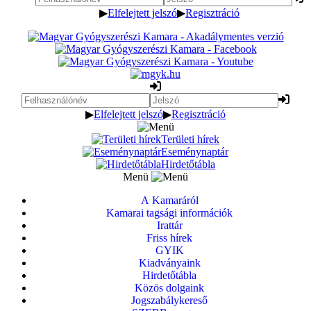
▶
Elfelejtett jelszó
▶
Regisztráció
▶
Elfelejtett jelszó
▶
Regisztráció
Területi hírek
Eseménynaptár
Hirdetőtábla
Menü
A Kamaráról
Kamarai tagsági információk
Irattár
Friss hírek
GYIK
Kiadványaink
Hirdetőtábla
Közös dolgaink
Jogszabálykereső