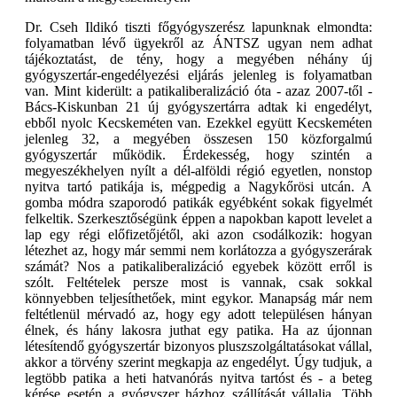
Dr. Cseh Ildikó tiszti főgyógyszerész lapunknak elmondta:
folyamatban lévő ügyekről az ÁNTSZ ugyan nem adhat
tájékoztatást, de tény, hogy a megyében néhány új
gyógyszertár-engedélyezési eljárás jelenleg is folyamatban
van. Mint kiderült: a patikaliberalizáció óta - azaz 2007-től -
Bács-Kiskunban 21 új gyógyszertárra adtak ki engedélyt,
ebből nyolc Kecskeméten van. Ezekkel együtt Kecskeméten
jelenleg 32, a megyében összesen 150 közforgalmú
gyógyszertár működik. Érdekesség, hogy szintén a
megyeszékhelyen nyílt a dél-alföldi régió egyetlen, nonstop
nyitva tartó patikája is, mégpedig a Nagykőrösi utcán. A
gomba módra szaporodó patikák egyébként sokak figyelmét
felkeltik. Szerkesztőségünk éppen a napokban kapott levelet a
lap egy régi előfizetőjétől, aki azon csodálkozik: hogyan
létezhet az, hogy már semmi nem korlátozza a gyógyszerárak
számát? Nos a patikaliberalizáció egyebek között erről is
szólt. Feltételek persze most is vannak, csak sokkal
könnyebben teljesíthetőek, mint egykor. Manapság már nem
feltétlenül mérvadó az, hogy egy adott településen hányan
élnek, és hány lakosra juthat egy patika. Ha az újonnan
létesítendő gyógyszertár bizonyos pluszszolgáltatásokat vállal,
akkor a törvény szerint megkapja az engedélyt. Úgy tudjuk, a
legtöbb patika a heti hatvanórás nyitva tartóst és - a beteg
kérése esetén a gyógyszer házhoz szállítását vállalja. Több