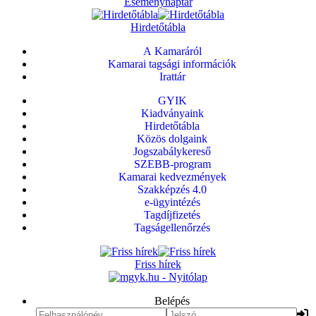
Eseménynaptár
Hirdetőtábla
A Kamaráról
Kamarai tagsági információk
Irattár
GYIK
Kiadványaink
Hirdetőtábla
Közös dolgaink
Jogszabálykereső
SZEBB-program
Kamarai kedvezmények
Szakképzés 4.0
e-ügyintézés
Tagdíjfizetés
Tagságellenőrzés
Friss hírek
Belépés