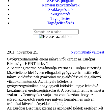
SZEBB-program
Kamarai kedvezmények
Szakképzés 4.0
e-ügyintézés
Tagdíjfizetés
Tagságellenőrzés
2011. november 25.
Nyomtatható változat
Gyógyszerhamisítás elleni irányelvről kérdez az Európai
Bizottság - HENT hírlevél
A SecuringPharma beszámolója szerint az Európai Bizottság
közzétette az idei évben elfogadott gyógyszerhamisítás elleni
irányelv előírásainak gyakorlati megvalósításával foglalkozó
vitadokumentumot. Az irányelv kötelezi a
gyógyszergyártókat, hogy egyedi kódokkal tegye lehetővé
készítményei eredetiségigazolását. A bizottsági felhívás most a
szakmai véleményeket várja arra vonatkozóan, hogy az
egyedi azonosítók rendszere milyen formában és milyen
technikai követelményekkel működjön.
Az Európai Bizottság szerint az azonosító kódok esetében két