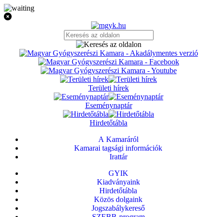
Területi hírek
Eseménynaptár
Hirdetőtábla
A Kamaráról
Kamarai tagsági információk
Irattár
GYIK
Kiadványaink
Hirdetőtábla
Közös dolgaink
Jogszabálykereső
SZEBB-program