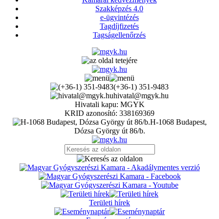
Szakképzés 4.0
e-ügyintézés
Tagdíjfizetés
Tagságellenőrzés
(+36-1) 351-9483
hivatal@mgyk.hu
Hivatali kapu: MGYK
KRID azonosító: 338169369
H-1068 Budapest,
Dózsa György út 86/b.
Területi hírek