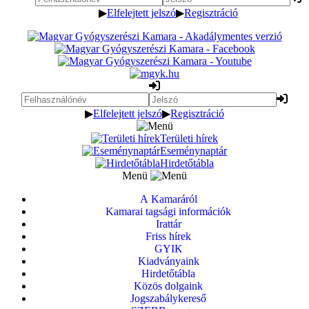
▶
Elfelejtett jelszó
▶
Regisztráció
▶
Elfelejtett jelszó
▶
Regisztráció
Területi hírek
Eseménynaptár
Hirdetőtábla
Menü
A Kamaráról
Kamarai tagsági információk
Irattár
Friss hírek
GYIK
Kiadványaink
Hirdetőtábla
Közös dolgaink
Jogszabálykereső