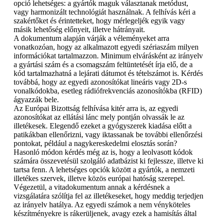
opció lehetséges: a gyártók maguk választanak metódust,
vagy harmonizált technológiát használnak. A felhívás kéri a
szakértőket és érintetteket, hogy mérlegeljék egyik vagy
másik lehetőség előnyeit, illetve hátrányait.
A dokumentum alapján várják a véleményeket arra
vonatkozóan, hogy az alkalmazott egyedi szériaszám milyen
információkat tartalmazzon. Minimum elvárásként az irányelv
a gyártási szám és a csomagszám feltüntetését írja elő, de a
kód tartalmazhatná a lejárati dátumot és tételszámot is. Kérdés
továbbá, hogy az egyedi azonosítókat lineáris vagy 2D-s
vonalkódokba, esetleg rádiófrekvenciás azonosítókba (RFID)
ágyazzák bele.
Az Európai Bizottság felhívása kitér arra is, az egyedi
azonosítókat az ellátási lánc mely pontján olvassák le az
illetékesek. Elegendő ezeket a gyógyszerek kiadása előtt a
patikákban ellenőrizni, vagy iktassanak be további ellenőrzési
pontokat, például a nagykereskedelmi elosztás során?
Hasonló módon kérdés még az is, hogy a leolvasott kódok
számára összevetésül szolgáló adatbázist ki fejlessze, illetve ki
tartsa fenn. A lehetséges opciók között a gyártók, a nemzeti
illetékes szervek, illetve közös európai hatóság szerepel.
Végezetül, a vitadokumentum annak a kérdésnek a
vizsgálatára szólítja fel az illetékeseket, hogy meddig terjedjen
az irányelv hatálya. Az egyedi számok a nem vényköteles
készítményekre is rákerüljenek, avagy ezek a hamisítás által