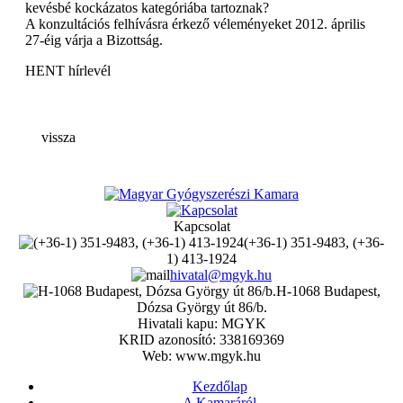
kevésbé kockázatos kategóriába tartoznak?
A konzultációs felhívásra érkező véleményeket 2012. április
27-éig várja a Bizottság.
HENT hírlevél
vissza
Kapcsolat
(+36-1) 351-9483, (+36-
1) 413-1924
hivatal@mgyk.hu
H-1068 Budapest,
Dózsa György út 86/b.
Hivatali kapu: MGYK
KRID azonosító: 338169369
Web: www.mgyk.hu
Kezdőlap
A Kamaráról