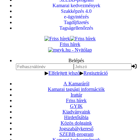
Kamarai kedvezmények
Szakképzés 4.0
e-ügyintézés
Tagdíjfizetés
Tagságellenőrzés
Friss hírek
Belépés
▶
Elfelejtett jelszó
▶
Regisztráció
A Kamaráról
Kamarai tagsági információk
Irattár
Friss hírek
GYIK
Kiadványaink
Hirdetőtábla
Közös dolgaink
Jogszabálykereső
SZEBB-program
Kamarai kedvezmények