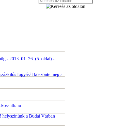
ig - 2013. 01. 26. (5. oldal) -
zázkilós fogyását köszönte meg a
-kossuth.hu
lső helyszínünk a Budai Várban