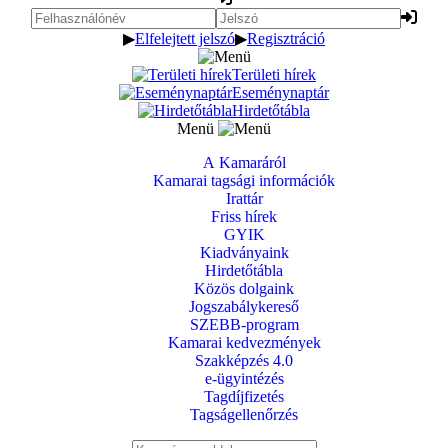
▶
Elfelejtett jelszó
▶
Regisztráció
Területi hírek
Eseménynaptár
Hirdetőtábla
Menü
A Kamaráról
Kamarai tagsági információk
Irattár
Friss hírek
GYIK
Kiadványaink
Hirdetőtábla
Közös dolgaink
Jogszabálykereső
SZEBB-program
Kamarai kedvezmények
Szakképzés 4.0
e-ügyintézés
Tagdíjfizetés
Tagságellenőrzés