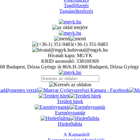
Tagdíjfizetés
Tagságellenőrzés
(+36-1) 351-9483
hivatal@mgyk.hu
Hivatali kapu: MGYK
KRID azonosító: 338169369
H-1068 Budapest, Dózsa György 
Területi hírek
Eseménynaptár
Hirdetőtábla
A Kamaráról