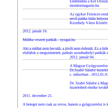
Emléktábla a Két Oroszlá
monitormagazin.hu
Az egykor Ferences-rendi
nevű patika falán helyeze
Keszthely Város Köztéri 
2012. január 16.
Múltba veszett patikák - nyugat.hu
Aki a múltat nem becsüli, a jövőt nem érdemli. Ez a bö
elsétálok a megszüntetett, patinás szombathelyi patikák e
2012. január 04.
A Magyar Gyógyszerészi
Dr.Szabó Sándor tisztelet
c. műsorban - 2012.01.03
Dr. Szabó Sándor a Mag
tiszteletbeli elnöke
továb
2011. december 21.
A beteget nem csak az orvos, hanem a gyógyszerész is k