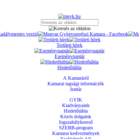
Területi hírek
Eseménynaptár
Hirdetőtábla
A Kamaráról
Kamarai tagsági információk
Irattár
GYIK
Kiadványaink
Hirdetőtábla
Közös dolgaink
Jogszabálykereső
SZEBB-program
Kamarai kedvezmények
Szakképzés 4.0