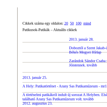
Cikkek száma egy oldalon:
20
50
100
mind
Patikusok-Patikák – Aktuális cikkek
2013. január 28.
Doboztól a Szent Jakab-út
Békés Megyei Hírlap
Zarándok Sándor Csaba s
Jóistennek.
tovább
2013. január 25.
A Hely: Patikatörténet - Arany Sas Patikamúzeum - mr1
A történelmi patikákról indult új sorozat A Helyben. E
található Arany Sas Patikamúzeum volt.
tovább
2012. augusztus 23.