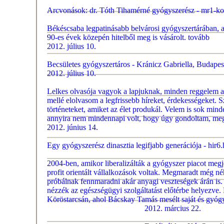
Arcvonások: dr. Tóth Tihamérné gyógyszerész - mr1-kos
Békéscsaba legpatinásabb belvárosi gyógyszertárában, a
90-es évek közepén hitelből meg is vásárolt.
tovább
2012. július 10.
Becsületes gyógyszertáros - Kránicz Gabriella, Budapest
2012. július 10.
Lelkes olvasója vagyok a lapjuknak, minden reggelem 
mellé elolvasom a legfrissebb híreket, érdekességeket. S
történeteket, amiket az élet produkál. Velem is sok minde
annyira nem mindennapi volt, hogy úgy gondoltam, me
2012. június 14.
Egy gyógyszerész dinasztia legifjabb generációja - hir6
2004-ben, amikor liberalizálták a gyógyszer piacot megj
profit orientált vállalkozások voltak. Megmaradt még né
próbálnak fennmaradni akár anyagi veszteségek árán is.
nézzék az egészségügyi szolgáltatást előtérbe helyezve.
Köröstarcsán, ahol Bácskay Tamás mesélt saját és gyógys
2012. március 22.