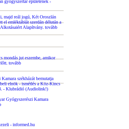
n gyógyszertár épületének -
, majd reál jogú, Két Oroszlán
tt el emléktáblát szerdán délután a
Alkotásaiért Alapítvány.
tovább
lcs mondás jut eszembe, amikor
lőtt.
tovább
 Kamara székházát bemutatja
beli elnök - ismétlés a Köz-Kincs
. - Klubrádió (Audiolink!)
yar Gyógyszerészi Kamara
b
ezeli - informed.hu