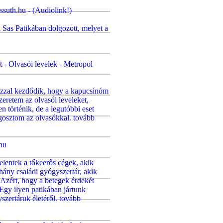
suth.hu - (Audiolink!)
 Sas Patikában dolgozott, melyet a
 - Olvasói levelek - Metropol
azzal kezdődik, hogy a kapucsínóm
zeretem az olvasói leveleket,
n történik, de a legutóbbi eset
gosztom az olvasókkal.
tovább
.hu
elentek a tőkeerős cégek, akik
hány családi gyógyszertár, akik
 Azért, hogy a betegek érdekét
 Egy ilyen patikában jártunk
zertáruk életéről.
tovább