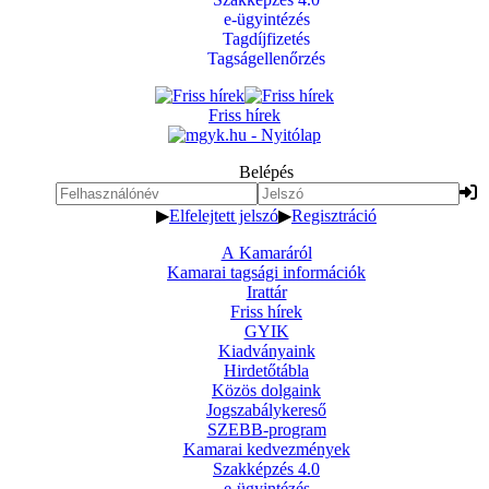
e-ügyintézés
Tagdíjfizetés
Tagságellenőrzés
Friss hírek
Belépés
▶
Elfelejtett jelszó
▶
Regisztráció
A Kamaráról
Kamarai tagsági információk
Irattár
Friss hírek
GYIK
Kiadványaink
Hirdetőtábla
Közös dolgaink
Jogszabálykereső
SZEBB-program
Kamarai kedvezmények
Szakképzés 4.0
e-ügyintézés