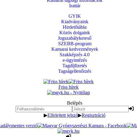
Kamarai tagsági információk
Irattár
GYIK
Kiadványaink
Hirdetőtábla
Közös dolgaink
Jogszabálykereső
SZEBB-program
Kamarai kedvezmények
Szakképzés 4.0
e-ügyintézés
Tagdíjfizetés
Tagságellenőrzés
Friss hírek
Belépés
▶
Elfelejtett jelszó
▶
Regisztráció