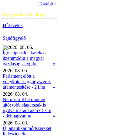
Tovább »
Gyógyszerészi Hírlap
Hírlevelek
Sajtófigyelő
2026. 08. 06.
Így kapcsolt takarékos
üzemmódra a magyar
»
gazdaság - hvg.hu
2026. 08. 05.
Parlament előtt a
vényköteles gyógyszerek
áfamentesítése - 24.hu
»
2026. 08. 04.
Nem zárult be minden
ajtó: több slágerszak is
nyitva maradt az SZTE-n
- delmagyar.hu
»
2026. 08. 03.
Új analitikai módszereket
fejlesztenek a