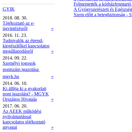
Felmentették a kórházfenntartó 
GYIK
A Gyógyszerészeti és Egészségü
Szem előtt a betegbiztonság -
2018. 08. 30.
Tájékoztató az e-
ügyintézésről
»
2016. 11. 23.
Tudnivalók az étrend-
kiegészítőkel kapcsolatos
megállapodásról
»
2014. 09. 22.
Személyi jogosok
pontszám igazolása 
mgyk.hu
»
2014. 06. 10.
Ki állítja ki a gyakorlati
pont igazolást? - MGYK
Országos Hivatala
»
2017. 06. 20.
Az AEEK működési
nyilvántartással
kapcsolatos tájékoztató
anyagai
»