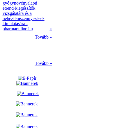
gyógynövényalapú
étrend-kiegészítők
vizsgálatára és a
nehézfémszennyezések
kimutatására -
pharmaonline.hu
»
Tovább »
Tovább »