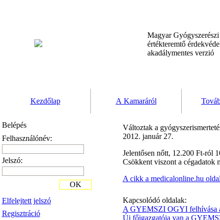
Magyar Gyógyszerész
értékteremtő érdekvéd
akadálymentes verzió
Kezdőlap
A Kamaráról
Továb
Belépés
Változtak a gyógyszerismertetés
2012. január 27.
Felhasználónév:
Jelentősen nőtt, 12.200 Ft-ról 
Jelszó:
Csökkent viszont a cégadatok 
A cikk a medicalonline.hu olda
OK
Kapcsolódó oldalak:
Elfelejtett jelszó
A GYEMSZI OGYI felhívása a
Regisztráció
Új főigazgatója van a GYEMS