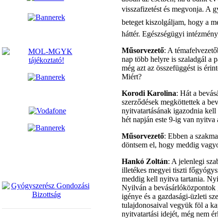
visszafizetést és megvonja. A 
beteget kiszolgáljam, hogy a m
háttér. Egészségügyi intézmény,
Műsorvezető
: A témafelvezető
nap több helyre is szaladgál a 
még azt az összefüggést is érin
Miért?
Korodi Karolina
: Hát a bevás
szerződések megköttettek a bev
nyitvatartásának igazodnia kell
hét napján este 9-ig van nyitva 
Műsorvezető
: Ebben a szakma 
döntsem el, hogy meddig vagyok
Hankó Zoltán
: A jelenlegi sz
illetékes megyei tiszti főgyógy
meddig kell nyitva tartania. Nyi
Nyilván a bevásárlóközpontok 
igénye és a gazdasági-üzleti s
tulajdonosaival vegyük föl a k
nyitvatartási idejét, még nem é