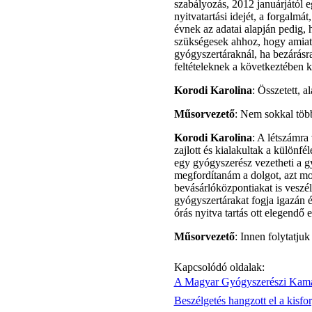
szabályozás, 2012 januárjától e
nyitvatartási idejét, a forgalmá
évnek az adatai alapján pedig,
szükségesek ahhoz, hogy amiatt
gyógyszertáraknál, ha bezárás
feltételeknek a következtében k
Korodi Karolina
: Összetett, a
Műsorvezető
: Nem sokkal több
Korodi Karolina
: A létszámra
zajlott és kialakultak a különfé
egy gyógyszerész vezetheti a g
megfordítanám a dolgot, azt mo
bevásárlóközpontiakat is veszél
gyógyszertárakat fogja igazán é
órás nyitva tartás ott elegendő
Műsorvezető
: Innen folytatjuk
Kapcsolódó oldalak:
A Magyar Gyógyszerészi Kamara
Beszélgetés hangzott el a kisf