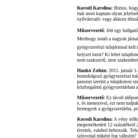
Korodi Karolina
: Biztos, hog
már most kaptam olyan jelzése
nyilvánvaló: vagy akkora létsz
Műsorvezető
: Jött egy hallgat
Merthogy ismét a nagyok járnak j
gyógyszerészi tulajdonnal kell
helyzet most? Ki lehet tulajdo
nem szakszerű, nem szakember 
Hankó Zoltán
: 2011. január 1
benndolgozó gyógyszerészi tula
passzus szerint a tulajdonosi 
közforgalmú gyógyszertárban a
Műsorvezető
: Ez távoli időpo
e, és mennyivel, ezt nem tudjuk
bemegyek a gyógyszertárba, pr
Korodi Karolina
: A vény nélk
megemelkedett 12 százalékról 2
éreztek, valahol behozzák. Tehá
színvonal miként fog változni