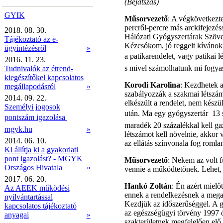
(Bejátszás)
GYIK
Műsorvezető
: A végkövetkezte
percről-percre más arckifejezés
2018. 08. 30.
Hálózati Gyógyszertárak Szöve
Tájékoztató az e-
Kézcsókom, jó reggelt kívánok,
ügyintézésről
»
a patikarendelet, vagy patikai 
2016. 11. 23.
s mivel számolhatunk mi fogya
Tudnivalók az étrend-
kiegészítőkel kapcsolatos
Korodi Karolina
: Kezdhetek a
megállapodásról
»
szabályozzák a szakmai létszám
2014. 09. 22.
elkészült a rendelet, nem kész
Személyi jogosok
után. Ma egy gyógyszertár  13 sz
pontszám igazolása 
maradék 20 százalékkal kell gaz
mgyk.hu
»
létszámot kell növelnie, akkor
2014. 06. 10.
az ellátás színvonala fog romla
Ki állítja ki a gyakorlati
pont igazolást? - MGYK
Műsorvezető
: Nekem az volt f
Országos Hivatala
»
vennie a működtetőnek. Lehet, 
2017. 06. 20.
Hankó Zoltán
: Én azért mielő
Az AEEK működési
ennek a rendelkezésnek a megal
nyilvántartással
Kezdjük az időszerűséggel. A g
kapcsolatos tájékoztató
az egészségügyi törvény 1997 ót
anyagai
»
szakterületnek megfelelően elő k