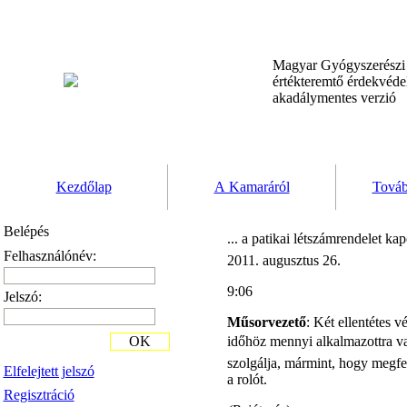
Magyar Gyógyszerész
értékteremtő érdekvéd
akadálymentes verzió
Kezdőlap
A Kamaráról
Továb
Belépés
... a patikai létszámrendelet 
Felhasználónév:
2011. augusztus 26.
9:06
Jelszó:
Műsorvezető
: Két ellentétes 
OK
időhöz mennyi alkalmazottra van
szolgálja, mármint, hogy megfel
Elfelejtett jelszó
a rolót.
Regisztráció