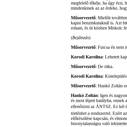
megfelelő tőkéje, ha úgy érzi, 
mindenkinek az az érdeke, hogy
Műsorvezető
: Mielőtt továbbm
kapni benzinkutaknál is. Azt h
roham, és út közben Miskolc fel
(
Bejátszás
)
Műsorvezető
: Furcsa én nem is
Korodi Karolina
: Lehetett kap
Műsorvezető
: De ritka.
Korodi Karolina
: Kistelepülé
Műsorvezető
: Hankó Zoltán em
Hankó Zoltán
: Igen és nagyon
és most lépett hatályba, ennek
ellenőrizni az ÁNTSZ. Ez két é
történhet a rendszerrel. Ezért 
előkészítése kapcsán, és elmon
bizonytalanságra való tekintette