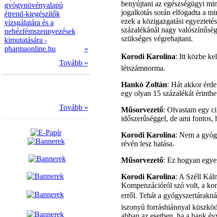
benyújtani az egészségügyi min
gyógynövényalapú
jogalkotás során elfogadta a m
étrend-kiegészítők
ezek a közigazgatási egyeztetés
vizsgálatára és a
százalékánál nagy valószínűség
nehézfémszennyezések
szükséges végrehajtani.
kimutatására -
pharmaonline.hu
»
Korodi Karolina
: Itt közbe ke
Tovább »
létszámnorma.
Hankó Zoltán
: Hát akkor érd
egy olyan 15 százalékát érinthet
Tovább »
Műsorvezető
: Olvastam egy ci
időszerűséggel, de ami fontos, 
Korodi Karolina
: Nem a gyógy
révén lesz hatása.
Műsorvezető
: Ez hogyan egyez
Korodi Karolina
: A Széll Kál
Kompenzációról szó volt, a ko
erről. Tehát a gyógyszertárakná
iszonyú forráshiánnyal küszköd
abban az esetben, ha a bank évv