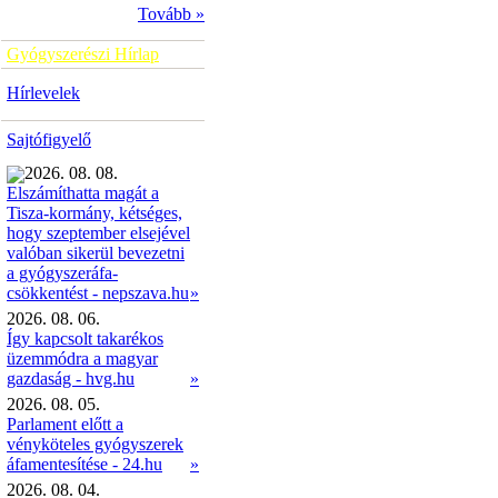
Tovább »
Gyógyszerészi Hírlap
Hírlevelek
Sajtófigyelő
2026. 08. 08.
Elszámíthatta magát a
Tisza-kormány, kétséges,
hogy szeptember elsejével
valóban sikerül bevezetni
a gyógyszeráfa-
»
csökkentést - nepszava.hu
2026. 08. 06.
Így kapcsolt takarékos
üzemmódra a magyar
gazdaság - hvg.hu
»
2026. 08. 05.
Parlament előtt a
vényköteles gyógyszerek
áfamentesítése - 24.hu
»
2026. 08. 04.