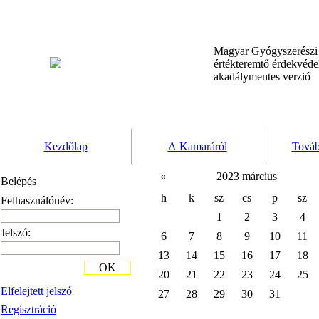
Magyar Gyógyszerész
értékteremtő érdekvéd
akadálymentes verzió
Kezdőlap
A Kamaráról
Továb
«
2023 március
Belépés
h
k
sz
cs
p
sz
Felhasználónév:
1
2
3
4
Jelszó:
6
7
8
9
10
11
13
14
15
16
17
18
OK
20
21
22
23
24
25
Elfelejtett jelszó
27
28
29
30
31
Regisztráció