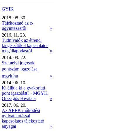
GYIK
2018. 08. 30.
Tájékoztató az e-
ügyintézésről
»
2016. 11. 23.
Tudnivalók az étrend-
kiegészítőkel kapcsolatos
megállapodásról
»
2014. 09. 22.
Személyi jogosok
pontszám igazolása 
mgyk.hu
»
2014. 06. 10.
Ki állítja ki a gyakorlati
pont igazolást? - MGYK
Országos Hivatala
»
2017. 06. 20.
Az AEEK működési
nyilvántartással
kapcsolatos tájékoztató
anyagai
»