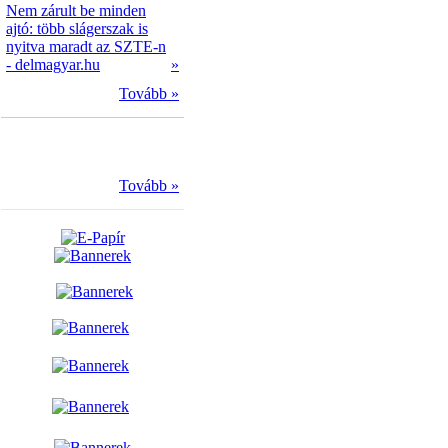
Nem zárult be minden
ajtó: több slágerszak is
nyitva maradt az SZTE-n
- delmagyar.hu
»
Tovább »
Tovább »