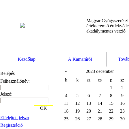
Magyar Gyógyszerész
értékteremtő érdekvéd
akadálymentes verzió
Kezdőlap
A Kamaráról
Továb
«
2023 december
Belépés
h
k
sz
cs
p
sz
Felhasználónév:
1
2
Jelszó:
4
5
6
7
8
9
11
12
13
14
15
16
OK
18
19
20
21
22
23
Elfelejtett jelszó
25
26
27
28
29
30
Regisztráció