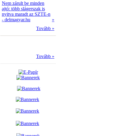
Nem zárult be minden
ajtó: több slágerszak is
nyitva maradt az SZTE-n
- delmagyar.hu
»
Tovább »
Tovább »