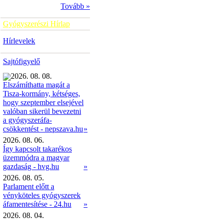
Tovább »
Gyógyszerészi Hírlap
Hírlevelek
Sajtófigyelő
2026. 08. 08.
Elszámíthatta magát a
Tisza-kormány, kétséges,
hogy szeptember elsejével
valóban sikerül bevezetni
a gyógyszeráfa-
»
csökkentést - nepszava.hu
2026. 08. 06.
Így kapcsolt takarékos
üzemmódra a magyar
gazdaság - hvg.hu
»
2026. 08. 05.
Parlament előtt a
vényköteles gyógyszerek
áfamentesítése - 24.hu
»
2026. 08. 04.