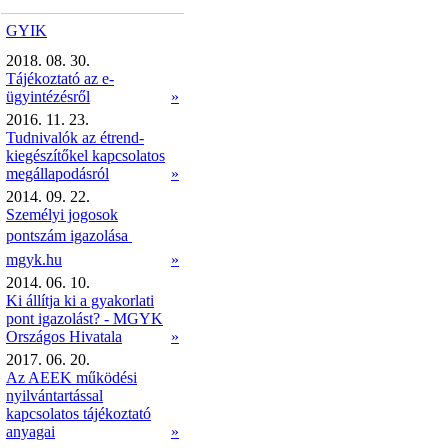
GYIK
2018. 08. 30.
Tájékoztató az e-
ügyintézésről
»
2016. 11. 23.
Tudnivalók az étrend-
kiegészítőkel kapcsolatos
megállapodásról
»
2014. 09. 22.
Személyi jogosok
pontszám igazolása 
mgyk.hu
»
2014. 06. 10.
Ki állítja ki a gyakorlati
pont igazolást? - MGYK
Országos Hivatala
»
2017. 06. 20.
Az AEEK működési
nyilvántartással
kapcsolatos tájékoztató
anyagai
»