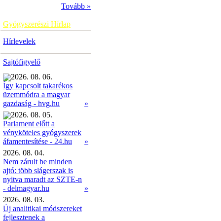
Tovább »
Gyógyszerészi Hírlap
Hírlevelek
Sajtófigyelő
2026. 08. 06.
Így kapcsolt takarékos
üzemmódra a magyar
»
gazdaság - hvg.hu
2026. 08. 05.
Parlament előtt a
vényköteles gyógyszerek
»
áfamentesítése - 24.hu
2026. 08. 04.
Nem zárult be minden
ajtó: több slágerszak is
nyitva maradt az SZTE-n
- delmagyar.hu
»
2026. 08. 03.
Új analitikai módszereket
fejlesztenek a