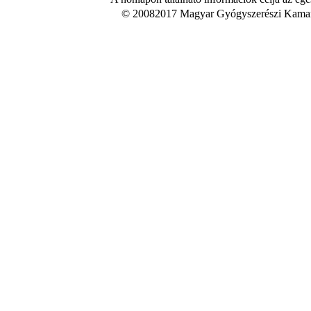
© 20082017 Magyar Gyógyszerészi Kamara