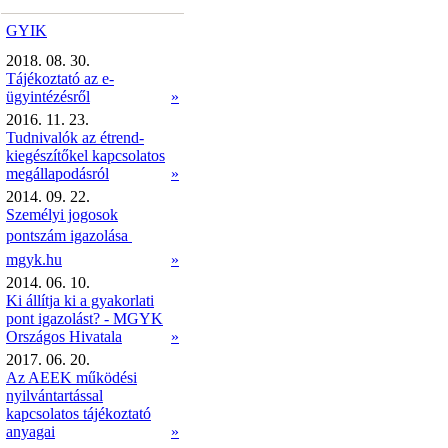
GYIK
2018. 08. 30.
Tájékoztató az e-
ügyintézésről
»
2016. 11. 23.
Tudnivalók az étrend-
kiegészítőkel kapcsolatos
megállapodásról
»
2014. 09. 22.
Személyi jogosok
pontszám igazolása 
mgyk.hu
»
2014. 06. 10.
Ki állítja ki a gyakorlati
pont igazolást? - MGYK
Országos Hivatala
»
2017. 06. 20.
Az AEEK működési
nyilvántartással
kapcsolatos tájékoztató
anyagai
»