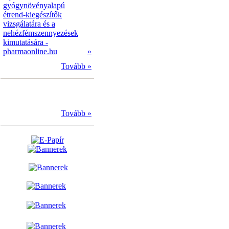
gyógynövényalapú
étrend-kiegészítők
vizsgálatára és a
nehézfémszennyezések
kimutatására -
pharmaonline.hu
»
Tovább »
Tovább »