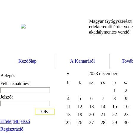
Magyar Gyógyszerész
értékteremtő érdekvéd
akadálymentes verzió
Kezdőlap
A Kamaráról
Továb
«
2023 december
Belépés
h
k
sz
cs
p
sz
Felhasználónév:
1
2
Jelszó:
4
5
6
7
8
9
11
12
13
14
15
16
OK
18
19
20
21
22
23
Elfelejtett jelszó
25
26
27
28
29
30
Regisztráció