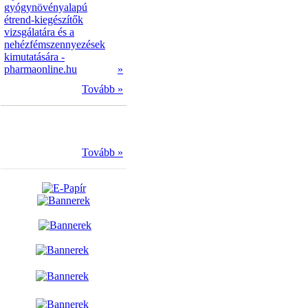
gyógynövényalapú
étrend-kiegészítők
vizsgálatára és a
nehézfémszennyezések
kimutatására -
pharmaonline.hu
»
Tovább »
Tovább »