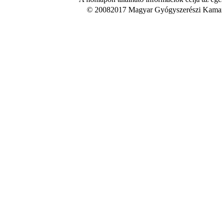
© 20082017 Magyar Gyógyszerészi Kamara