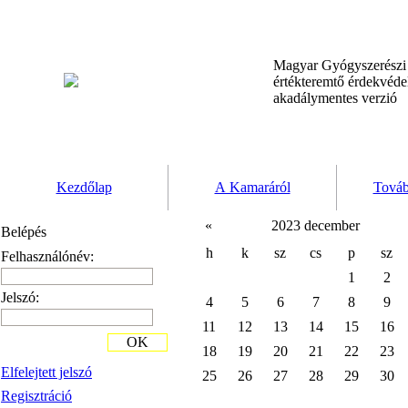
Magyar Gyógyszerész
értékteremtő érdekvéd
akadálymentes verzió
Kezdőlap
A Kamaráról
Továb
«
2023 december
Belépés
h
k
sz
cs
p
sz
Felhasználónév:
1
2
Jelszó:
4
5
6
7
8
9
11
12
13
14
15
16
OK
18
19
20
21
22
23
Elfelejtett jelszó
25
26
27
28
29
30
Regisztráció