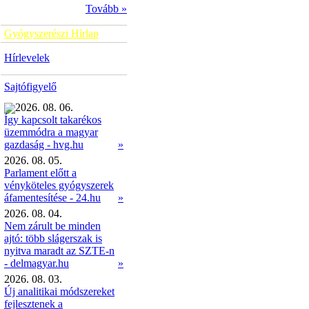
Tovább »
Gyógyszerészi Hírlap
Hírlevelek
Sajtófigyelő
2026. 08. 06.
Így kapcsolt takarékos
üzemmódra a magyar
»
gazdaság - hvg.hu
2026. 08. 05.
Parlament előtt a
vényköteles gyógyszerek
áfamentesítése - 24.hu
»
2026. 08. 04.
Nem zárult be minden
ajtó: több slágerszak is
nyitva maradt az SZTE-n
- delmagyar.hu
»
2026. 08. 03.
Új analitikai módszereket
fejlesztenek a