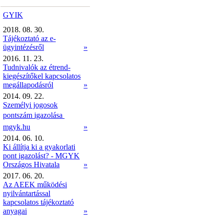
GYIK
2018. 08. 30.
Tájékoztató az e-
ügyintézésről
»
2016. 11. 23.
Tudnivalók az étrend-
kiegészítőkel kapcsolatos
megállapodásról
»
2014. 09. 22.
Személyi jogosok
pontszám igazolása 
mgyk.hu
»
2014. 06. 10.
Ki állítja ki a gyakorlati
pont igazolást? - MGYK
Országos Hivatala
»
2017. 06. 20.
Az AEEK működési
nyilvántartással
kapcsolatos tájékoztató
anyagai
»