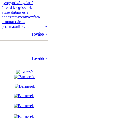
gyógynövényalapú
étrend-kiegészítők
vizsgálatára és a
nehézfémszennyezések
kimutatására -
pharmaonline.hu
»
Tovább »
Tovább »