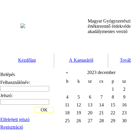
Magyar Gyógyszerész
értékteremtő érdekvéd
akadálymentes verzió
Kezdőlap
A Kamaráról
Továb
«
2023 december
Belépés
h
k
sz
cs
p
sz
Felhasználónév:
1
2
Jelszó:
4
5
6
7
8
9
11
12
13
14
15
16
OK
18
19
20
21
22
23
Elfelejtett jelszó
25
26
27
28
29
30
Regisztráció