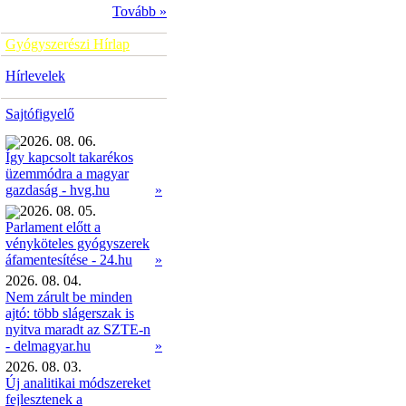
Tovább »
Gyógyszerészi Hírlap
Hírlevelek
Sajtófigyelő
2026. 08. 06.
Így kapcsolt takarékos
üzemmódra a magyar
»
gazdaság - hvg.hu
2026. 08. 05.
Parlament előtt a
vényköteles gyógyszerek
»
áfamentesítése - 24.hu
2026. 08. 04.
Nem zárult be minden
ajtó: több slágerszak is
nyitva maradt az SZTE-n
- delmagyar.hu
»
2026. 08. 03.
Új analitikai módszereket
fejlesztenek a