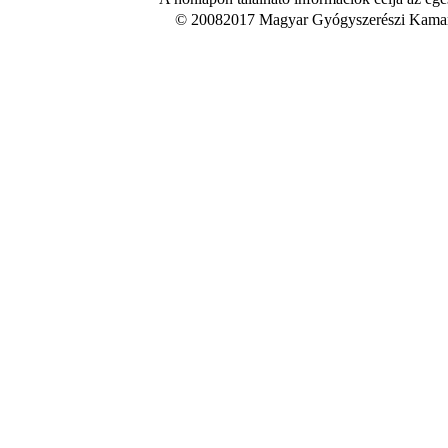
© 20082017 Magyar Gyógyszerészi Kamara