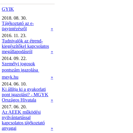
GYIK
2018. 08. 30.
Tájékoztató az e-
ügyintézésről
»
2016. 11. 23.
Tudnivalók az étrend-
kiegészítőkel kapcsolatos
megállapodásról
»
2014. 09. 22.
Személyi jogosok
pontszám igazolása 
mgyk.hu
»
2014. 06. 10.
Ki állítja ki a gyakorlati
pont igazolást? - MGYK
Országos Hivatala
»
2017. 06. 20.
Az AEEK működési
nyilvántartással
kapcsolatos tájékoztató
anyagai
»