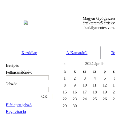
Magyar Gyógyszeré
értékteremtő érdek
akadálymentes verz
Kezdőlap
A Kamaráról
To
«
2024 április
Belépés
h
k
sz
cs
p
s
Felhasználónév:
1
2
3
4
5
Jelszó:
8
9
10
11
12
1
15
16
17
18
19
2
OK
22
23
24
25
26
2
Elfelejtett jelszó
29
30
Regisztráció