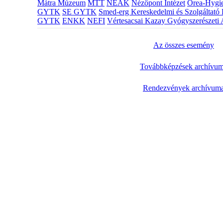
Mátra Múzeum
MTT
NEAK
Nézőpont Intézet
Orea-Hygie
GYTK
SE GYTK
Smed-erg Kereskedelmi és Szolgáltató 
GYTK
ENKK
NEFI
Vértesacsai Kazay Gyógyszerészeti 
Az összes esemény
Továbbképzések archívu
Rendezvények archívum