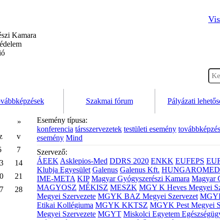
Vis
szi Kamara
védelem
ió
vábbképzések
Szakmai fórum
Pályázati lehető
Esemény típusa:
»
konferencia
társszervezetek
testületi esemény
továbbképzé
z
v
esemény
Mind
6
7
Szervező:
ÁEEK
Asklepios-Med
DDRS 2020
ENKK
EUFEPS
EU
3
14
Klubja Egyesület
Galenus
Galenus Kft.
HUNGAROMED 
0
21
IME-META
KIP
Magyar Gyógyszerészi Kamara
Magyar 
MAGYOSZ
MÉKISZ
MESZK
MGY K Heves Megyei Sz
7
28
Megyei Szervezete
MGYK BAZ Megyei Szervezet
MGYK 
Etikai Kollégiuma
MGYK KKTSZ
MGYK Pest Megyei S
Megyei Szervezete
MGYT
Miskolci Egyetem Egészségüg