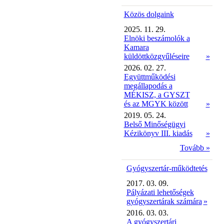
Közös dolgaink
2025. 11. 29.
Elnöki beszámolók a
Kamara
küldöttközgyűléseire
»
2026. 02. 27.
Együttműködési
megállapodás a
MÉKISZ, a GYSZT
és az MGYK között
»
2019. 05. 24.
Belső Minőségügyi
Kézikönyv III. kiadás
»
Tovább »
Gyógyszertár-működtetés
2017. 03. 09.
Pályázati lehetőségek
gyógyszertárak számára
»
2016. 03. 03.
A gyógyszertári