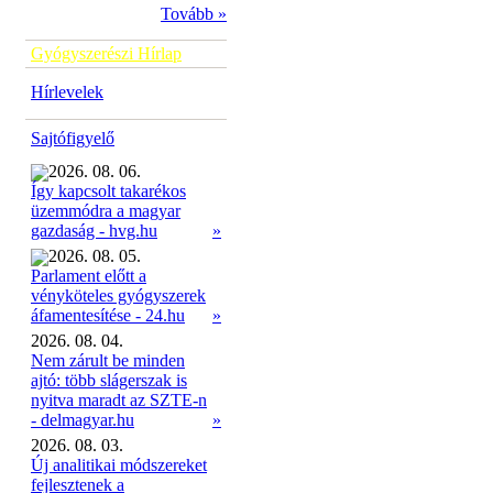
Tovább »
Gyógyszerészi Hírlap
Hírlevelek
Sajtófigyelő
2026. 08. 06.
Így kapcsolt takarékos
üzemmódra a magyar
»
gazdaság - hvg.hu
2026. 08. 05.
Parlament előtt a
vényköteles gyógyszerek
»
áfamentesítése - 24.hu
2026. 08. 04.
Nem zárult be minden
ajtó: több slágerszak is
nyitva maradt az SZTE-n
- delmagyar.hu
»
2026. 08. 03.
Új analitikai módszereket
fejlesztenek a