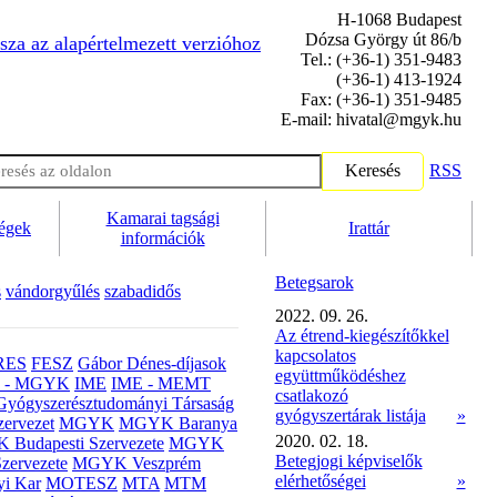
H-1068 Budapest
Dózsa György út 86/b
sza az alapértelmezett verzióhoz
Tel.: (+36-1) 351-9483
(+36-1) 413-1924
Fax: (+36-1) 351-9485
E-mail: hivatal@mgyk.hu
Keresés
RSS
Kamarai tagsági
ségek
Irattár
információk
Betegsarok
s
vándorgyűlés
szabadidős
2022. 09. 26.
Az étrend-kiegészítőkkel
kapcsolatos
RES
FESZ
Gábor Dénes-díjasok
együttműködéshez
- MGYK
IME
IME - MEMT
csatlakozó
Gyógyszerésztudományi Társaság
gyógyszertárak listája
»
ervezet
MGYK
MGYK Baranya
2020. 02. 18.
Budapesti Szervezete
MGYK
Betegjogi képviselők
zervezete
MGYK Veszprém
elérhetőségei
»
yi Kar
MOTESZ
MTA
MTM