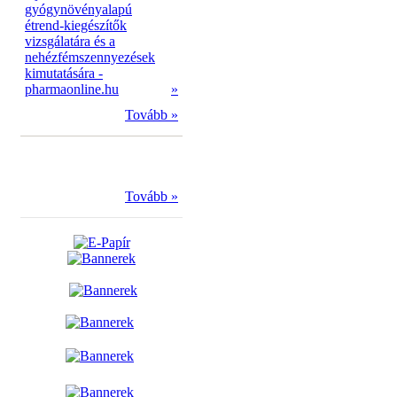
gyógynövényalapú
étrend-kiegészítők
vizsgálatára és a
nehézfémszennyezések
kimutatására -
pharmaonline.hu
»
Tovább »
Tovább »