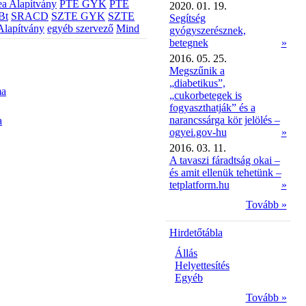
a Alapítvány
PTE GYK
PTE
2020. 01. 19.
Bt
SRACD
SZTE GYK
SZTE
Segítség
Alapítvány
egyéb szervező
Mind
gyógyszerésznek,
betegnek
»
2016. 05. 25.
Megszűnik a
„diabetikus”,
ma
„cukorbetegek is
fogyaszthatják” és a
narancssárga kör jelölés –
a
ogyei.gov-hu
»
2016. 03. 11.
A tavaszi fáradtság okai –
és amit ellenük tehetünk –
tetplatform.hu
»
Tovább »
Hirdetőtábla
Állás
Helyettesítés
Egyéb
Tovább »