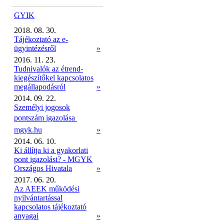
GYIK
2018. 08. 30.
Tájékoztató az e-
ügyintézésről
»
2016. 11. 23.
Tudnivalók az étrend-
kiegészítőkel kapcsolatos
megállapodásról
»
2014. 09. 22.
Személyi jogosok
pontszám igazolása 
mgyk.hu
»
2014. 06. 10.
Ki állítja ki a gyakorlati
pont igazolást? - MGYK
Országos Hivatala
»
2017. 06. 20.
Az AEEK működési
nyilvántartással
kapcsolatos tájékoztató
anyagai
»