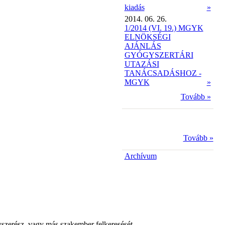
kiadás
»
2014. 06. 26.
1/2014 (VI. 19.) MGYK
ELNÖKSÉGI
AJÁNLÁS
GYÓGYSZERTÁRI
UTAZÁSI
TANÁCSADÁSHOZ -
MGYK
»
Tovább »
Tovább »
Archívum
yszerész, vagy más szakember felkeresését.