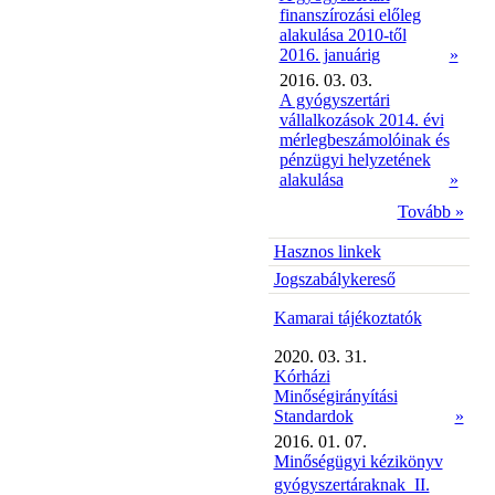
finanszírozási előleg
alakulása 2010-től
2016. januárig
»
2016. 03. 03.
A gyógyszertári
vállalkozások 2014. évi
mérlegbeszámolóinak és
pénzügyi helyzetének
alakulása
»
Tovább »
Hasznos linkek
Jogszabálykereső
Kamarai tájékoztatók
2020. 03. 31.
Kórházi
Minőségirányítási
Standardok
»
2016. 01. 07.
Minőségügyi kézikönyv
gyógyszertáraknak  II.