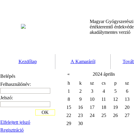
Magyar Gyógyszerész
értékteremtő érdekvéd
akadálymentes verzió
Kezdőlap
A Kamaráról
Továb
«
2024 április
Belépés
h
k
sz
cs
p
sz
Felhasználónév:
1
2
3
4
5
6
Jelszó:
8
9
10
11
12
13
15
16
17
18
19
20
OK
22
23
24
25
26
27
Elfelejtett jelszó
29
30
Regisztráció