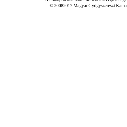
© 20082017 Magyar Gyógyszerészi Kamara