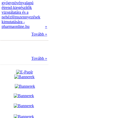
gyógynövényalapú
étrend-kiegészítők
vizsgálatára és a
nehézfémszennyezések
kimutatására -
pharmaonline.hu
»
Tovább »
Tovább »