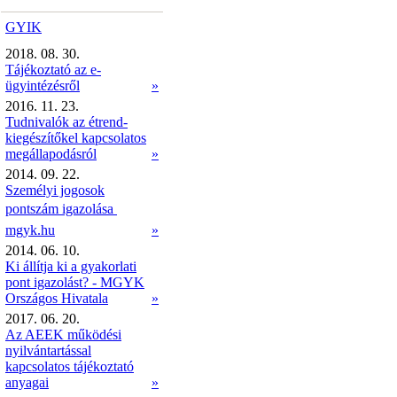
GYIK
2018. 08. 30.
Tájékoztató az e-
ügyintézésről
»
2016. 11. 23.
Tudnivalók az étrend-
kiegészítőkel kapcsolatos
megállapodásról
»
2014. 09. 22.
Személyi jogosok
pontszám igazolása 
mgyk.hu
»
2014. 06. 10.
Ki állítja ki a gyakorlati
pont igazolást? - MGYK
Országos Hivatala
»
2017. 06. 20.
Az AEEK működési
nyilvántartással
kapcsolatos tájékoztató
anyagai
»