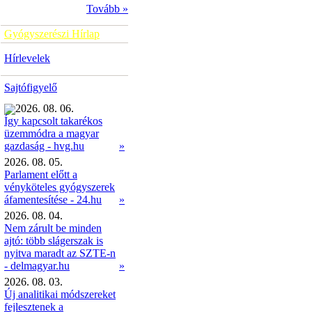
Tovább »
Gyógyszerészi Hírlap
Hírlevelek
Sajtófigyelő
2026. 08. 06.
Így kapcsolt takarékos
üzemmódra a magyar
»
gazdaság - hvg.hu
2026. 08. 05.
Parlament előtt a
vényköteles gyógyszerek
áfamentesítése - 24.hu
»
2026. 08. 04.
Nem zárult be minden
ajtó: több slágerszak is
nyitva maradt az SZTE-n
- delmagyar.hu
»
2026. 08. 03.
Új analitikai módszereket
fejlesztenek a