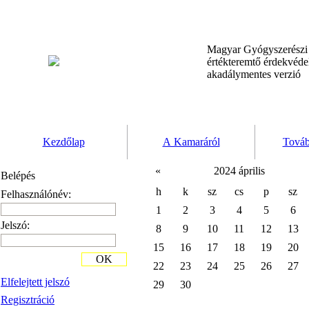
Magyar Gyógyszerész
értékteremtő érdekvéd
akadálymentes verzió
Kezdőlap
A Kamaráról
Továb
«
2024 április
Belépés
h
k
sz
cs
p
sz
Felhasználónév:
1
2
3
4
5
6
Jelszó:
8
9
10
11
12
13
15
16
17
18
19
20
OK
22
23
24
25
26
27
Elfelejtett jelszó
29
30
Regisztráció