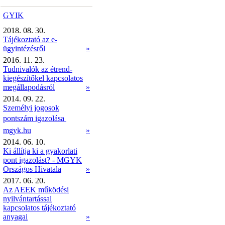
GYIK
2018. 08. 30.
Tájékoztató az e-
ügyintézésről
»
2016. 11. 23.
Tudnivalók az étrend-
kiegészítőkel kapcsolatos
megállapodásról
»
2014. 09. 22.
Személyi jogosok
pontszám igazolása 
mgyk.hu
»
2014. 06. 10.
Ki állítja ki a gyakorlati
pont igazolást? - MGYK
Országos Hivatala
»
2017. 06. 20.
Az AEEK működési
nyilvántartással
kapcsolatos tájékoztató
anyagai
»