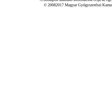
© 20082017 Magyar Gyógyszerészi Kamara