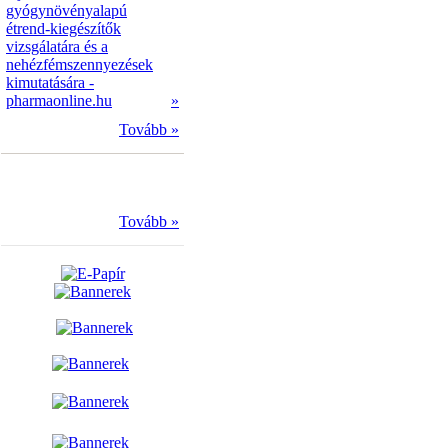
gyógynövényalapú
étrend-kiegészítők
vizsgálatára és a
nehézfémszennyezések
kimutatására -
pharmaonline.hu
»
Tovább »
Tovább »