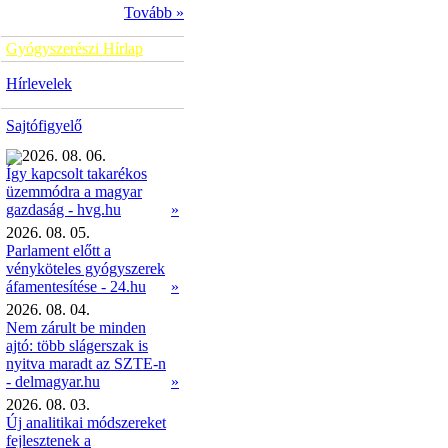
Tovább »
Gyógyszerészi Hírlap
Hírlevelek
Sajtófigyelő
2026. 08. 06.
Így kapcsolt takarékos
üzemmódra a magyar
»
gazdaság - hvg.hu
2026. 08. 05.
Parlament előtt a
vényköteles gyógyszerek
áfamentesítése - 24.hu
»
2026. 08. 04.
Nem zárult be minden
ajtó: több slágerszak is
nyitva maradt az SZTE-n
- delmagyar.hu
»
2026. 08. 03.
Új analitikai módszereket
fejlesztenek a