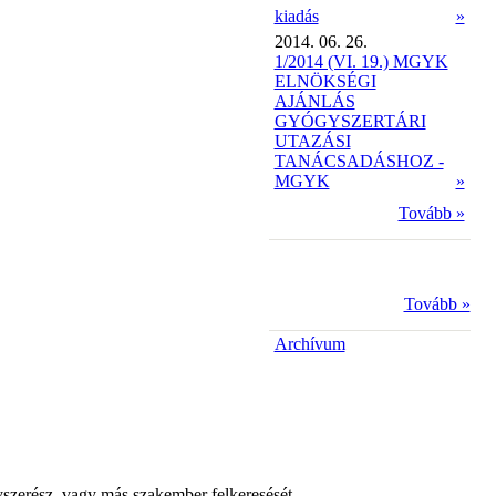
kiadás
»
2014. 06. 26.
1/2014 (VI. 19.) MGYK
ELNÖKSÉGI
AJÁNLÁS
GYÓGYSZERTÁRI
UTAZÁSI
TANÁCSADÁSHOZ -
MGYK
»
Tovább »
Tovább »
Archívum
yszerész, vagy más szakember felkeresését.