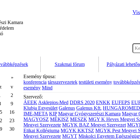
Vis
szi Kamara
védelem
ió
vábbképzések
Szakmai fórum
Pályázati lehető
Esemény típusa:
»
konferencia
társszervezetek
testületi esemény
továbbképzé
z
v
esemény
Mind
1
2
Szervező:
ÁEEK
Asklepios-Med
DDRS 2020
ENKK
EUFEPS
EU
8
9
Klubja Egyesület
Galenus
Galenus Kft.
HUNGAROMED 
5
16
IME-META
KIP
Magyar Gyógyszerészi Kamara
Magyar 
MAGYOSZ
MÉKISZ
MESZK
MGY K Heves Megyei Sz
2
23
Megyei Szervezete
MGYK BAZ Megyei Szervezet
MGYK 
9
30
Etikai Kollégiuma
MGYK KKTSZ
MGYK Pest Megyei S
Megyei Szervezete
MGYT
Miskolci Egyetem Egészségüg