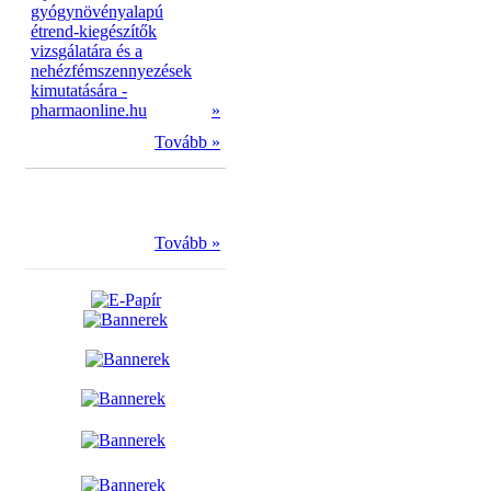
gyógynövényalapú
étrend-kiegészítők
vizsgálatára és a
nehézfémszennyezések
kimutatására -
pharmaonline.hu
»
Tovább »
Tovább »