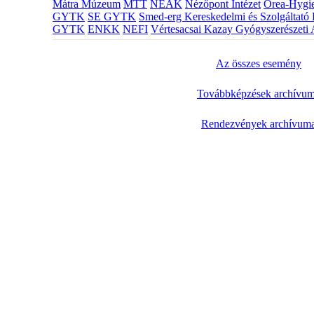
Mátra Múzeum
MTT
NEAK
Nézőpont Intézet
Orea-Hygie
GYTK
SE GYTK
Smed-erg Kereskedelmi és Szolgáltató 
GYTK
ENKK
NEFI
Vértesacsai Kazay Gyógyszerészeti 
Az összes esemény
Továbbképzések archívu
Rendezvények archívum