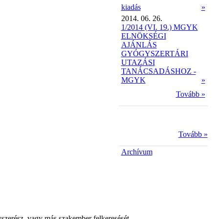
kiadás
»
2014. 06. 26.
1/2014 (VI. 19.) MGYK
ELNÖKSÉGI
AJÁNLÁS
GYÓGYSZERTÁRI
UTAZÁSI
TANÁCSADÁSHOZ -
MGYK
»
Tovább »
Tovább »
Archívum
yszerész, vagy más szakember felkeresését.