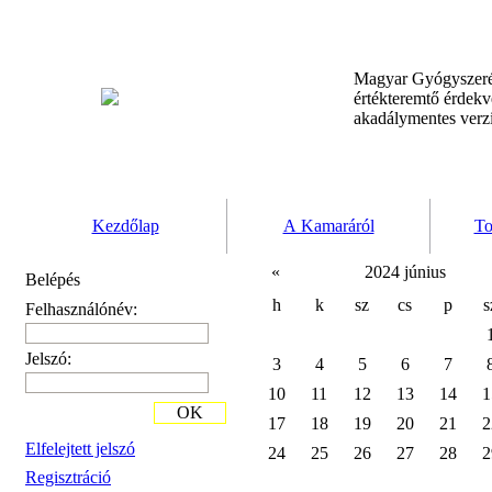
Magyar Gyógyszeré
értékteremtő érdek
akadálymentes verz
Kezdőlap
A Kamaráról
To
«
2024 június
Belépés
h
k
sz
cs
p
s
Felhasználónév:
Jelszó:
3
4
5
6
7
10
11
12
13
14
1
OK
17
18
19
20
21
2
Elfelejtett jelszó
24
25
26
27
28
2
Regisztráció