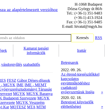
H-1068 Budapest
Dózsa György út 86/b
sza az alapértelmezett verzióhoz
Tel.: (+36-1) 351-9483
(+36-1) 413-1924
Fax: (+36-1) 351-9485
E-mail: hivatal@mgyk.hu
Keresés
RSS
Kamarai tagsági
ségek
Irattár
információk
Betegsarok
s
vándorgyűlés
szabadidős
2022. 09. 26.
Az étrend-kiegészítőkkel
kapcsolatos
RES
FESZ
Gábor Dénes-díjasok
együttműködéshez
- MGYK
IME
IME - MEMT
csatlakozó
Gyógyszerésztudományi Társaság
gyógyszertárak listája
»
ervezet
MGYK
MGYK Baranya
2020. 02. 18.
Budapesti Szervezete
MGYK
Betegjogi képviselők
zervezete
MGYK Veszprém
elérhetőségei
»
yi Kar
MOTESZ
MTA
MTM