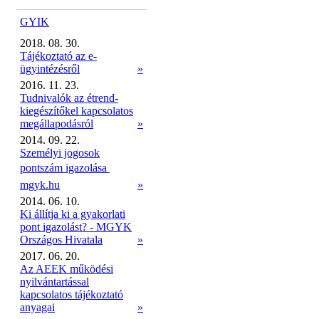
GYIK
2018. 08. 30.
Tájékoztató az e-
ügyintézésről
»
2016. 11. 23.
Tudnivalók az étrend-
kiegészítőkel kapcsolatos
megállapodásról
»
2014. 09. 22.
Személyi jogosok
pontszám igazolása 
mgyk.hu
»
2014. 06. 10.
Ki állítja ki a gyakorlati
pont igazolást? - MGYK
Országos Hivatala
»
2017. 06. 20.
Az AEEK működési
nyilvántartással
kapcsolatos tájékoztató
anyagai
»