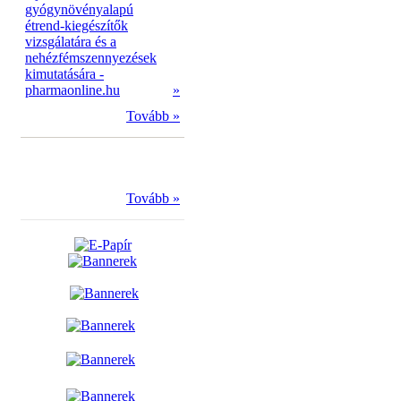
gyógynövényalapú
étrend-kiegészítők
vizsgálatára és a
nehézfémszennyezések
kimutatására -
pharmaonline.hu
»
Tovább »
Tovább »