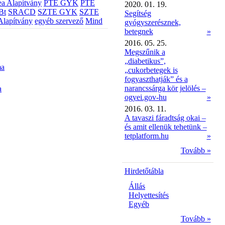
a Alapítvány
PTE GYK
PTE
2020. 01. 19.
Bt
SRACD
SZTE GYK
SZTE
Segítség
Alapítvány
egyéb szervező
Mind
gyógyszerésznek,
betegnek
»
2016. 05. 25.
Megszűnik a
„diabetikus”,
ma
„cukorbetegek is
fogyaszthatják” és a
narancssárga kör jelölés –
a
ogyei.gov-hu
»
2016. 03. 11.
A tavaszi fáradtság okai –
és amit ellenük tehetünk –
tetplatform.hu
»
Tovább »
Hirdetőtábla
Állás
Helyettesítés
Egyéb
Tovább »