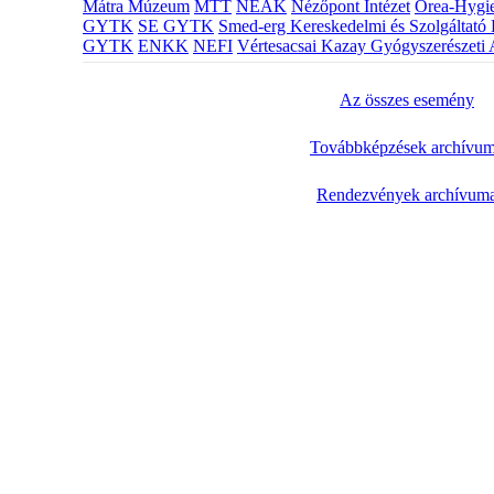
Mátra Múzeum
MTT
NEAK
Nézőpont Intézet
Orea-Hygie
GYTK
SE GYTK
Smed-erg Kereskedelmi és Szolgáltató 
GYTK
ENKK
NEFI
Vértesacsai Kazay Gyógyszerészeti 
Az összes esemény
Továbbképzések archívu
Rendezvények archívum