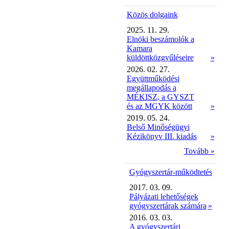
Közös dolgaink
2025. 11. 29.
Elnöki beszámolók a
Kamara
küldöttközgyűléseire
»
2026. 02. 27.
Együttműködési
megállapodás a
MÉKISZ, a GYSZT
és az MGYK között
»
2019. 05. 24.
Belső Minőségügyi
Kézikönyv III. kiadás
»
Tovább »
Gyógyszertár-működtetés
2017. 03. 09.
Pályázati lehetőségek
gyógyszertárak számára
»
2016. 03. 03.
A gyógyszertári