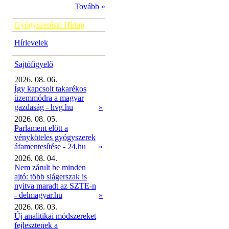
Tovább »
Gyógyszerészi Hírlap
Hírlevelek
Sajtófigyelő
2026. 08. 06.
Így kapcsolt takarékos
üzemmódra a magyar
gazdaság - hvg.hu
»
2026. 08. 05.
Parlament előtt a
vényköteles gyógyszerek
áfamentesítése - 24.hu
»
2026. 08. 04.
Nem zárult be minden
ajtó: több slágerszak is
nyitva maradt az SZTE-n
- delmagyar.hu
»
2026. 08. 03.
Új analitikai módszereket
fejlesztenek a