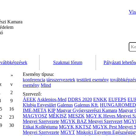
Vis
szi Kamara
védelem
ió
vábbképzések
Szakmai fórum
Pályázati lehető
Esemény típusa:
»
konferencia
társszervezetek
testületi esemény
továbbképzé
z
v
esemény
Mind
1
2
Szervező:
ÁEEK
Asklepios-Med
DDRS 2020
ENKK
EUFEPS
EU
8
9
Klubja Egyesület
Galenus
Galenus Kft.
HUNGAROMED 
5
16
IME-META
KIP
Magyar Gyógyszerészi Kamara
Magyar 
MAGYOSZ
MÉKISZ
MESZK
MGY K Heves Megyei Sz
2
23
Megyei Szervezete
MGYK BAZ Megyei Szervezet
MGYK 
9
30
Etikai Kollégiuma
MGYK KKTSZ
MGYK Pest Megyei S
Megyei Szervezete
MGYT
Miskolci Egyetem Egészségüg