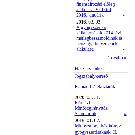
finanszírozási előleg
alakulása 2010-től
2016. januárig
»
2016. 03. 03.
A gyógyszertári
vállalkozások 2014. évi
mérlegbeszámolóinak és
pénzügyi helyzetének
alakulása
»
Tovább »
Hasznos linkek
Jogszabálykereső
Kamarai tájékoztatók
2020. 03. 31.
Kórházi
Minőségirányítási
Standardok
»
2016. 01. 07.
Minőségügyi kézikönyv
gyógyszertáraknak  II.