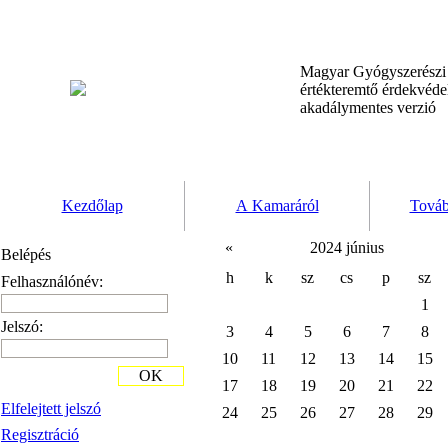
Magyar Gyógyszerész
értékteremtő érdekvéd
akadálymentes verzió
Kezdőlap
A Kamaráról
Továb
«
2024 június
Belépés
h
k
sz
cs
p
sz
Felhasználónév:
1
Jelszó:
3
4
5
6
7
8
10
11
12
13
14
15
OK
17
18
19
20
21
22
Elfelejtett jelszó
24
25
26
27
28
29
Regisztráció