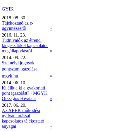
GYIK
2018. 08. 30.
Tájékoztató az e-
ügyintézésről
»
2016. 11. 23.
Tudnivalók az étrend-
kiegészítőkel kapcsolatos
megállapodásról
»
2014. 09. 22.
Személyi jogosok
pontszám igazolása 
mgyk.hu
»
2014. 06. 10.
Ki állítja ki a gyakorlati
pont igazolást? - MGYK
Országos Hivatala
»
2017. 06. 20.
Az AEEK működési
nyilvántartással
kapcsolatos tájékoztató
anyagai
»