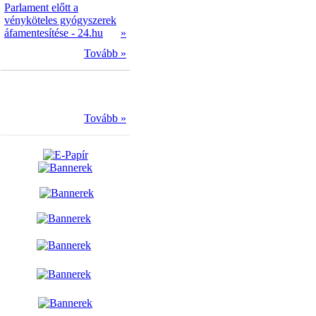
Parlament előtt a
vényköteles gyógyszerek
áfamentesítése - 24.hu
»
Tovább »
Tovább »