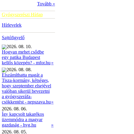
Tovább »
Gyógyszerészi Hírlap
Hírlevelek
Sajtófigyelő
2026. 08. 10.
Hogyan mehet csődbe
egy patika Budapest
»
kellős közepén? - mfor.hu
2026. 08. 08.
Elszámíthatta magát a
Tisza-kormány, kétséges,
hogy szeptember elsejével
valóban sikerül bevezetni
a gyógyszeráfa-
»
csökkentést - nepszava.hu
2026. 08. 06.
Így kapcsolt takarékos
üzemmódra a magyar
gazdaság - hvg.hu
»
2026. 08. 05.