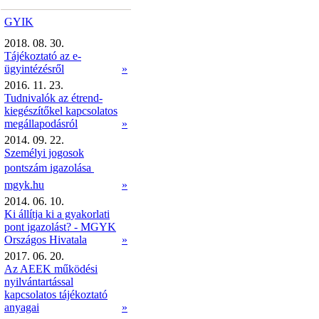
GYIK
2018. 08. 30.
Tájékoztató az e-
ügyintézésről
»
2016. 11. 23.
Tudnivalók az étrend-
kiegészítőkel kapcsolatos
megállapodásról
»
2014. 09. 22.
Személyi jogosok
pontszám igazolása 
mgyk.hu
»
2014. 06. 10.
Ki állítja ki a gyakorlati
pont igazolást? - MGYK
Országos Hivatala
»
2017. 06. 20.
Az AEEK működési
nyilvántartással
kapcsolatos tájékoztató
anyagai
»