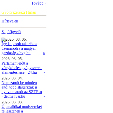
Tovább »
Gyógyszerészi Hírlap
Hírlevelek
Sajtófigyelő
2026. 08. 06.
Így kapcsolt takarékos
üzemmódra a magyar
»
gazdaság - hvg.hu
2026. 08. 05.
Parlament előtt a
vényköteles gyógyszerek
áfamentesítése - 24.hu
»
2026. 08. 04.
Nem zárult be minden
ajtó: több slágerszak is
nyitva maradt az SZTE-n
- delmagyar.hu
»
2026. 08. 03.
Új analitikai módszereket
fejlesztenek a