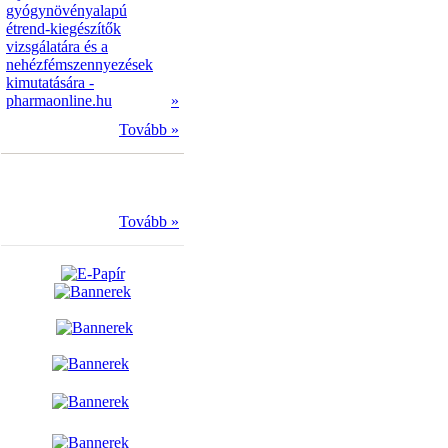
gyógynövényalapú
étrend-kiegészítők
vizsgálatára és a
nehézfémszennyezések
kimutatására -
pharmaonline.hu
»
Tovább »
Tovább »