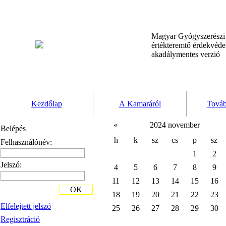
Magyar Gyógyszerész
értékteremtő érdekvéd
akadálymentes verzió
Kezdőlap
A Kamaráról
Továb
«
2024 november
Belépés
h
k
sz
cs
p
sz
Felhasználónév:
1
2
Jelszó:
4
5
6
7
8
9
11
12
13
14
15
16
OK
18
19
20
21
22
23
Elfelejtett jelszó
25
26
27
28
29
30
Regisztráció