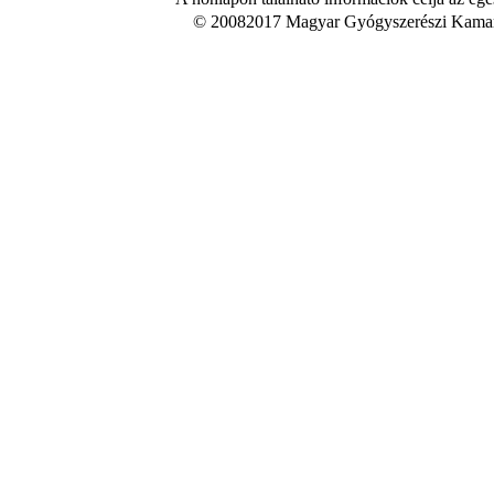
© 20082017 Magyar Gyógyszerészi Kamara