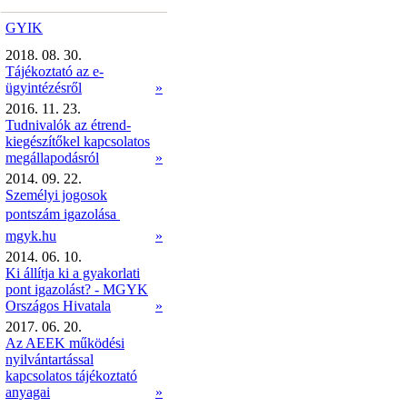
GYIK
2018. 08. 30.
Tájékoztató az e-
ügyintézésről
»
2016. 11. 23.
Tudnivalók az étrend-
kiegészítőkel kapcsolatos
megállapodásról
»
2014. 09. 22.
Személyi jogosok
pontszám igazolása 
mgyk.hu
»
2014. 06. 10.
Ki állítja ki a gyakorlati
pont igazolást? - MGYK
Országos Hivatala
»
2017. 06. 20.
Az AEEK működési
nyilvántartással
kapcsolatos tájékoztató
anyagai
»