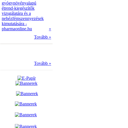
gyógynövényalapú
étrend-kiegészítők
vizsgálatára és a
nehézfémszennyezések
kimutatására -
pharmaonline.hu
»
Tovább »
Tovább »