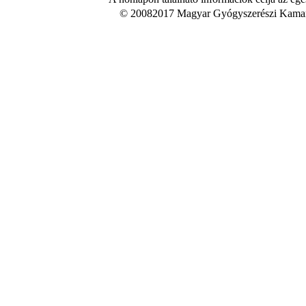
© 20082017 Magyar Gyógyszerészi Kamara