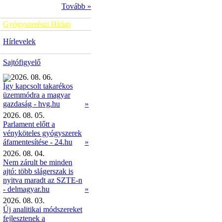
Tovább »
Gyógyszerészi Hírlap
Hírlevelek
Sajtófigyelő
2026. 08. 06.
Így kapcsolt takarékos
üzemmódra a magyar
»
gazdaság - hvg.hu
2026. 08. 05.
Parlament előtt a
vényköteles gyógyszerek
áfamentesítése - 24.hu
»
2026. 08. 04.
Nem zárult be minden
ajtó: több slágerszak is
nyitva maradt az SZTE-n
- delmagyar.hu
»
2026. 08. 03.
Új analitikai módszereket
fejlesztenek a