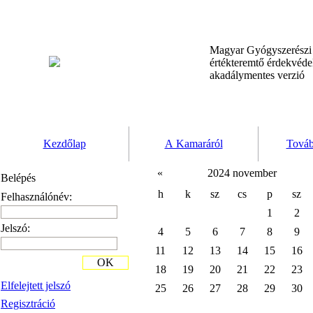
Magyar Gyógyszerész
értékteremtő érdekvéd
akadálymentes verzió
Kezdőlap
A Kamaráról
Továb
«
2024 november
Belépés
h
k
sz
cs
p
sz
Felhasználónév:
1
2
Jelszó:
4
5
6
7
8
9
11
12
13
14
15
16
OK
18
19
20
21
22
23
Elfelejtett jelszó
25
26
27
28
29
30
Regisztráció