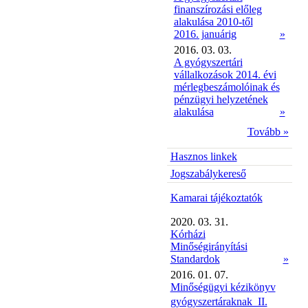
finanszírozási előleg
alakulása 2010-től
2016. januárig
»
2016. 03. 03.
A gyógyszertári
vállalkozások 2014. évi
mérlegbeszámolóinak és
pénzügyi helyzetének
alakulása
»
Tovább »
Hasznos linkek
Jogszabálykereső
Kamarai tájékoztatók
2020. 03. 31.
Kórházi
Minőségirányítási
Standardok
»
2016. 01. 07.
Minőségügyi kézikönyv
gyógyszertáraknak  II.