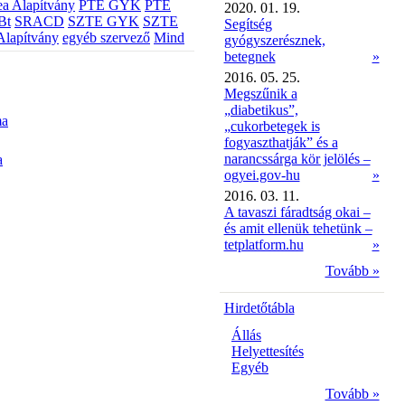
a Alapítvány
PTE GYK
PTE
2020. 01. 19.
Bt
SRACD
SZTE GYK
SZTE
Segítség
Alapítvány
egyéb szervező
Mind
gyógyszerésznek,
betegnek
»
2016. 05. 25.
Megszűnik a
„diabetikus”,
ma
„cukorbetegek is
fogyaszthatják” és a
narancssárga kör jelölés –
a
ogyei.gov-hu
»
2016. 03. 11.
A tavaszi fáradtság okai –
és amit ellenük tehetünk –
tetplatform.hu
»
Tovább »
Hirdetőtábla
Állás
Helyettesítés
Egyéb
Tovább »