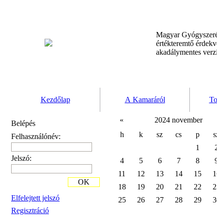
Magyar Gyógyszeré
értékteremtő érdek
akadálymentes verz
Kezdőlap
A Kamaráról
To
«
2024 november
Belépés
h
k
sz
cs
p
s
Felhasználónév:
1
Jelszó:
4
5
6
7
8
11
12
13
14
15
1
OK
18
19
20
21
22
2
Elfelejtett jelszó
25
26
27
28
29
3
Regisztráció