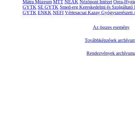
Mátra Múzeum
MTT
NEAK
Nézőpont Intézet
Orea-Hygie
GYTK
SE GYTK
Smed-erg Kereskedelmi és Szolgáltató 
GYTK
ENKK
NEFI
Vértesacsai Kazay Gyógyszerészeti 
Az összes esemény
Továbbképzések archívu
Rendezvények archívum