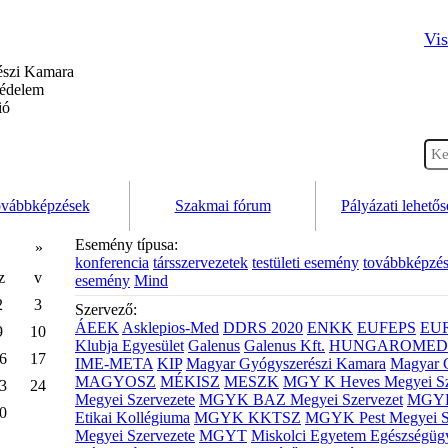
Vis
szi Kamara
védelem
ió
vábbképzések
Szakmai fórum
Pályázati lehető
Esemény típusa:
»
konferencia
társszervezetek
testületi esemény
továbbképzé
z
v
esemény
Mind
2
3
Szervező:
ÁEEK
Asklepios-Med
DDRS 2020
ENKK
EUFEPS
EU
9
10
Klubja Egyesület
Galenus
Galenus Kft.
HUNGAROMED 
6
17
IME-META
KIP
Magyar Gyógyszerészi Kamara
Magyar 
MAGYOSZ
MÉKISZ
MESZK
MGY K Heves Megyei Sz
3
24
Megyei Szervezete
MGYK BAZ Megyei Szervezet
MGYK 
0
Etikai Kollégiuma
MGYK KKTSZ
MGYK Pest Megyei S
Megyei Szervezete
MGYT
Miskolci Egyetem Egészségüg