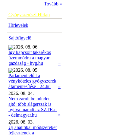
Tovább »
Gyógyszerészi Hírlap
Hírlevelek
Sajtófigyelő
2026. 08. 06.
Így kapcsolt takarékos
üzemmódra a magyar
»
gazdaság - hvg.hu
2026. 08. 05.
Parlament előtt a
vényköteles gyógyszerek
»
áfamentesítése - 24.hu
2026. 08. 04.
Nem zárult be minden
ajtó: több slágerszak is
nyitva maradt az SZTE-n
- delmagyar.hu
»
2026. 08. 03.
Új analitikai módszereket
fejlesztenek a