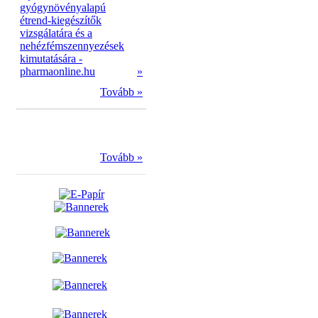
gyógynövényalapú
étrend-kiegészítők
vizsgálatára és a
nehézfémszennyezések
kimutatására -
pharmaonline.hu
»
Tovább »
Tovább »