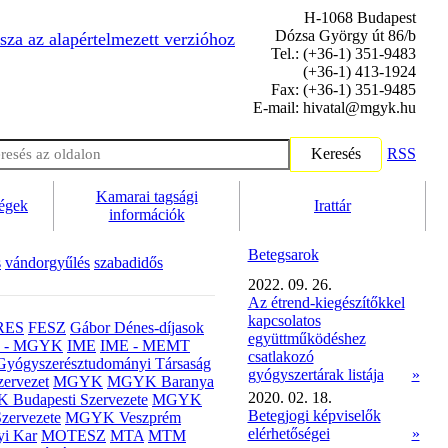
H-1068 Budapest
Dózsa György út 86/b
sza az alapértelmezett verzióhoz
Tel.: (+36-1) 351-9483
(+36-1) 413-1924
Fax: (+36-1) 351-9485
E-mail: hivatal@mgyk.hu
Keresés
RSS
Kamarai tagsági
ségek
Irattár
információk
Betegsarok
s
vándorgyűlés
szabadidős
2022. 09. 26.
Az étrend-kiegészítőkkel
kapcsolatos
RES
FESZ
Gábor Dénes-díjasok
együttműködéshez
- MGYK
IME
IME - MEMT
csatlakozó
Gyógyszerésztudományi Társaság
gyógyszertárak listája
»
ervezet
MGYK
MGYK Baranya
2020. 02. 18.
Budapesti Szervezete
MGYK
Betegjogi képviselők
zervezete
MGYK Veszprém
elérhetőségei
»
yi Kar
MOTESZ
MTA
MTM