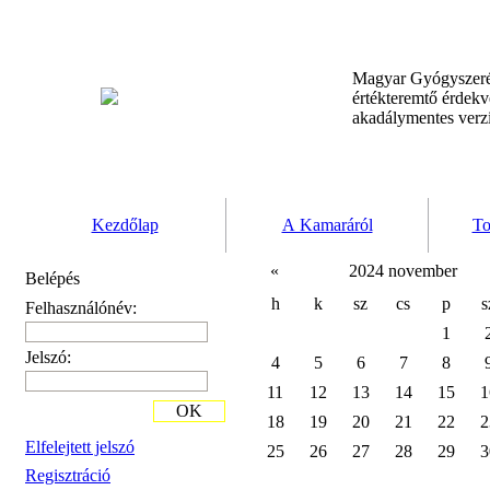
Magyar Gyógyszeré
értékteremtő érdek
akadálymentes verz
Kezdőlap
A Kamaráról
To
«
2024 november
Belépés
h
k
sz
cs
p
s
Felhasználónév:
1
Jelszó:
4
5
6
7
8
11
12
13
14
15
1
OK
18
19
20
21
22
2
Elfelejtett jelszó
25
26
27
28
29
3
Regisztráció