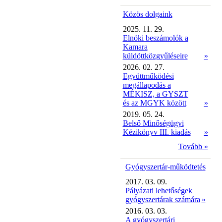
Közös dolgaink
2025. 11. 29.
Elnöki beszámolók a
Kamara
küldöttközgyűléseire
»
2026. 02. 27.
Együttműködési
megállapodás a
MÉKISZ, a GYSZT
és az MGYK között
»
2019. 05. 24.
Belső Minőségügyi
Kézikönyv III. kiadás
»
Tovább »
Gyógyszertár-működtetés
2017. 03. 09.
Pályázati lehetőségek
gyógyszertárak számára
»
2016. 03. 03.
A gyógyszertári