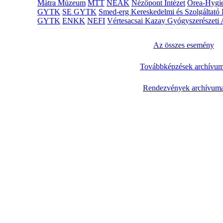
Mátra Múzeum
MTT
NEAK
Nézőpont Intézet
Orea-Hygie
GYTK
SE GYTK
Smed-erg Kereskedelmi és Szolgáltató 
GYTK
ENKK
NEFI
Vértesacsai Kazay Gyógyszerészeti 
Az összes esemény
Továbbképzések archívu
Rendezvények archívum