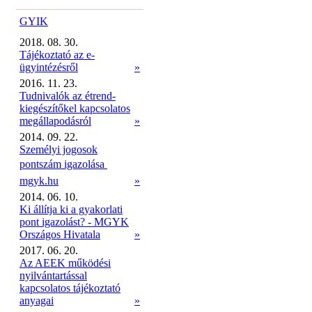
GYIK
2018. 08. 30.
Tájékoztató az e-
ügyintézésről
»
2016. 11. 23.
Tudnivalók az étrend-
kiegészítőkel kapcsolatos
megállapodásról
»
2014. 09. 22.
Személyi jogosok
pontszám igazolása 
mgyk.hu
»
2014. 06. 10.
Ki állítja ki a gyakorlati
pont igazolást? - MGYK
Országos Hivatala
»
2017. 06. 20.
Az AEEK működési
nyilvántartással
kapcsolatos tájékoztató
anyagai
»