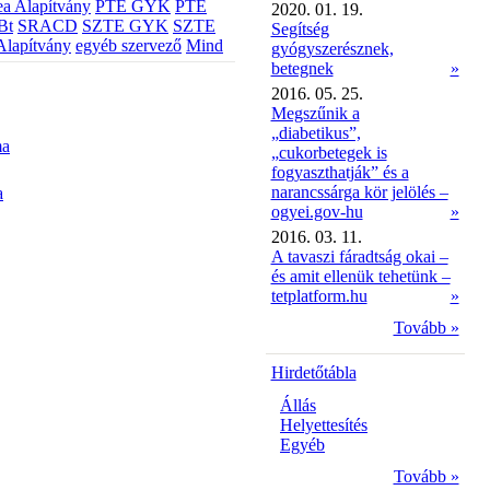
a Alapítvány
PTE GYK
PTE
2020. 01. 19.
Bt
SRACD
SZTE GYK
SZTE
Segítség
Alapítvány
egyéb szervező
Mind
gyógyszerésznek,
betegnek
»
2016. 05. 25.
Megszűnik a
„diabetikus”,
ma
„cukorbetegek is
fogyaszthatják” és a
narancssárga kör jelölés –
a
ogyei.gov-hu
»
2016. 03. 11.
A tavaszi fáradtság okai –
és amit ellenük tehetünk –
tetplatform.hu
»
Tovább »
Hirdetőtábla
Állás
Helyettesítés
Egyéb
Tovább »