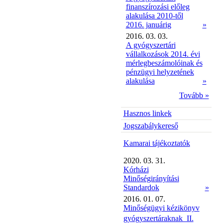
finanszírozási előleg
alakulása 2010-től
2016. januárig
»
2016. 03. 03.
A gyógyszertári
vállalkozások 2014. évi
mérlegbeszámolóinak és
pénzügyi helyzetének
alakulása
»
Tovább »
Hasznos linkek
Jogszabálykereső
Kamarai tájékoztatók
2020. 03. 31.
Kórházi
Minőségirányítási
Standardok
»
2016. 01. 07.
Minőségügyi kézikönyv
gyógyszertáraknak  II.