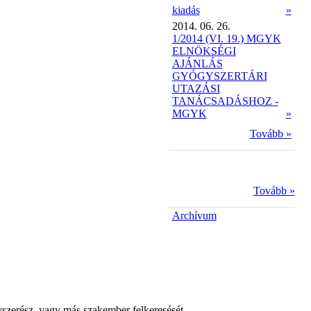
kiadás
»
2014. 06. 26.
1/2014 (VI. 19.) MGYK
ELNÖKSÉGI
AJÁNLÁS
GYÓGYSZERTÁRI
UTAZÁSI
TANÁCSADÁSHOZ -
MGYK
»
Tovább »
Tovább »
Archívum
yszerész, vagy más szakember felkeresését.