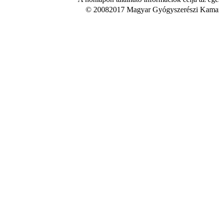
© 20082017 Magyar Gyógyszerészi Kamara