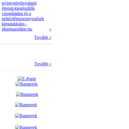
gyógynövényalapú
étrend-kiegészítők
vizsgálatára és a
nehézfémszennyezések
kimutatására -
pharmaonline.hu
»
Tovább »
Tovább »