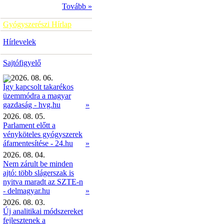
Tovább »
Gyógyszerészi Hírlap
Hírlevelek
Sajtófigyelő
2026. 08. 06.
Így kapcsolt takarékos
üzemmódra a magyar
»
gazdaság - hvg.hu
2026. 08. 05.
Parlament előtt a
vényköteles gyógyszerek
áfamentesítése - 24.hu
»
2026. 08. 04.
Nem zárult be minden
ajtó: több slágerszak is
nyitva maradt az SZTE-n
- delmagyar.hu
»
2026. 08. 03.
Új analitikai módszereket
fejlesztenek a