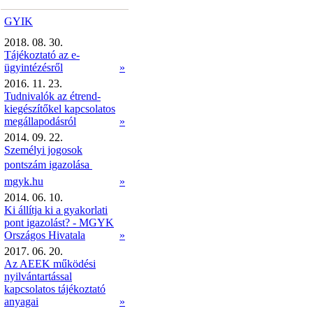
GYIK
2018. 08. 30.
Tájékoztató az e-
ügyintézésről
»
2016. 11. 23.
Tudnivalók az étrend-
kiegészítőkel kapcsolatos
megállapodásról
»
2014. 09. 22.
Személyi jogosok
pontszám igazolása 
mgyk.hu
»
2014. 06. 10.
Ki állítja ki a gyakorlati
pont igazolást? - MGYK
Országos Hivatala
»
2017. 06. 20.
Az AEEK működési
nyilvántartással
kapcsolatos tájékoztató
anyagai
»