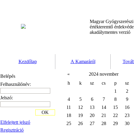
Magyar Gyógyszerész
értékteremtő érdekvéd
akadálymentes verzió
Kezdőlap
A Kamaráról
Továb
«
2024 november
Belépés
h
k
sz
cs
p
sz
Felhasználónév:
1
2
Jelszó:
4
5
6
7
8
9
11
12
13
14
15
16
OK
18
19
20
21
22
23
Elfelejtett jelszó
25
26
27
28
29
30
Regisztráció