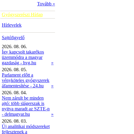
Tovább »
Gyógyszerészi Hírlap
Hírlevelek
Sajtófigyelő
2026. 08. 06.
Így kapcsolt takarékos
üzemmódra a magyar
gazdaság - hvg.hu
»
2026. 08. 05.
Parlament előtt a
vényköteles gyógyszerek
áfamentesítése - 24.hu
»
2026. 08. 04.
Nem zárult be minden
ajtó: több slágerszak is
nyitva maradt az SZTE-n
- delmagyar.hu
»
2026. 08. 03.
Új analitikai módszereket
fejlesztenek a