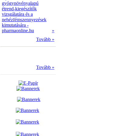
gyógynövényalapú
étrend-kiegészítők
vizsgálatára és a
nehézfémszennyezések
kimutatására -
pharmaonline.hu
»
Tovább »
Tovább »