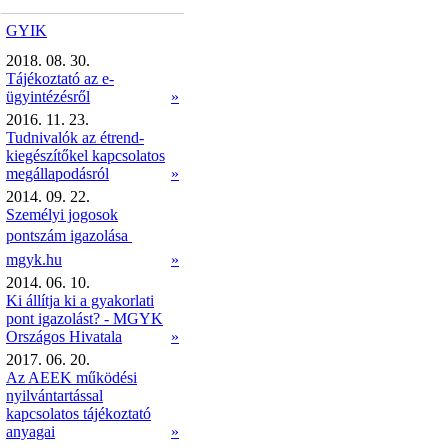
GYIK
2018. 08. 30.
Tájékoztató az e-
ügyintézésről
»
2016. 11. 23.
Tudnivalók az étrend-
kiegészítőkel kapcsolatos
megállapodásról
»
2014. 09. 22.
Személyi jogosok
pontszám igazolása 
mgyk.hu
»
2014. 06. 10.
Ki állítja ki a gyakorlati
pont igazolást? - MGYK
Országos Hivatala
»
2017. 06. 20.
Az AEEK működési
nyilvántartással
kapcsolatos tájékoztató
anyagai
»