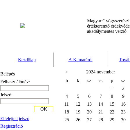
Magyar Gyógyszerész
értékteremtő érdekvéd
akadálymentes verzió
Kezdőlap
A Kamaráról
Továb
«
2024 november
Belépés
h
k
sz
cs
p
sz
Felhasználónév:
1
2
Jelszó:
4
5
6
7
8
9
11
12
13
14
15
16
OK
18
19
20
21
22
23
Elfelejtett jelszó
25
26
27
28
29
30
Regisztráció