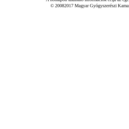
© 20082017 Magyar Gyógyszerészi Kamara