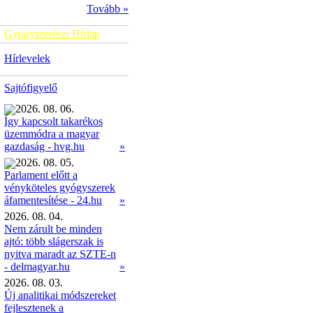
Tovább »
Gyógyszerészi Hírlap
Hírlevelek
Sajtófigyelő
2026. 08. 06.
Így kapcsolt takarékos
üzemmódra a magyar
»
gazdaság - hvg.hu
2026. 08. 05.
Parlament előtt a
vényköteles gyógyszerek
»
áfamentesítése - 24.hu
2026. 08. 04.
Nem zárult be minden
ajtó: több slágerszak is
nyitva maradt az SZTE-n
- delmagyar.hu
»
2026. 08. 03.
Új analitikai módszereket
fejlesztenek a