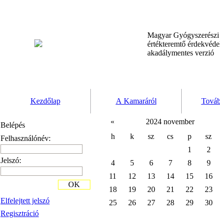
Magyar Gyógyszerész
értékteremtő érdekvéd
akadálymentes verzió
Kezdőlap
A Kamaráról
Továb
«
2024 november
Belépés
h
k
sz
cs
p
sz
Felhasználónév:
1
2
Jelszó:
4
5
6
7
8
9
11
12
13
14
15
16
OK
18
19
20
21
22
23
Elfelejtett jelszó
25
26
27
28
29
30
Regisztráció