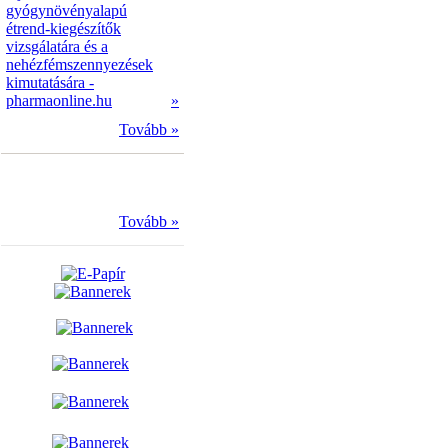
gyógynövényalapú
étrend-kiegészítők
vizsgálatára és a
nehézfémszennyezések
kimutatására -
pharmaonline.hu
»
Tovább »
Tovább »