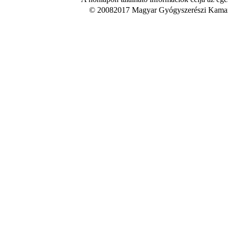
© 20082017 Magyar Gyógyszerészi Kamara