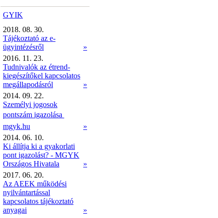
GYIK
2018. 08. 30.
Tájékoztató az e-
ügyintézésről
»
2016. 11. 23.
Tudnivalók az étrend-
kiegészítőkel kapcsolatos
megállapodásról
»
2014. 09. 22.
Személyi jogosok
pontszám igazolása 
mgyk.hu
»
2014. 06. 10.
Ki állítja ki a gyakorlati
pont igazolást? - MGYK
Országos Hivatala
»
2017. 06. 20.
Az AEEK működési
nyilvántartással
kapcsolatos tájékoztató
anyagai
»