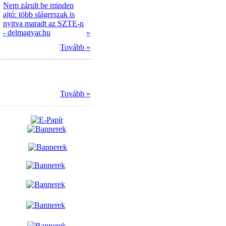
Nem zárult be minden
ajtó: több slágerszak is
nyitva maradt az SZTE-n
- delmagyar.hu
»
Tovább »
Tovább »