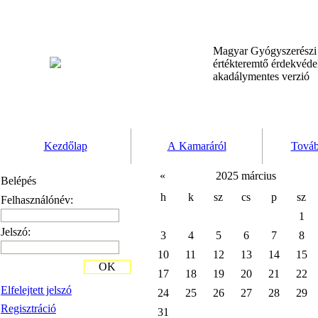
Magyar Gyógyszerész
értékteremtő érdekvéd
akadálymentes verzió
Kezdőlap
A Kamaráról
Továb
«
2025 március
Belépés
h
k
sz
cs
p
sz
Felhasználónév:
1
Jelszó:
3
4
5
6
7
8
10
11
12
13
14
15
OK
17
18
19
20
21
22
Elfelejtett jelszó
24
25
26
27
28
29
Regisztráció
31