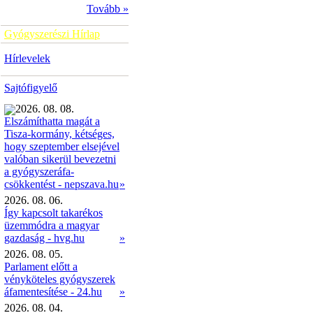
Tovább »
Gyógyszerészi Hírlap
Hírlevelek
Sajtófigyelő
2026. 08. 08.
Elszámíthatta magát a
Tisza-kormány, kétséges,
hogy szeptember elsejével
valóban sikerül bevezetni
a gyógyszeráfa-
»
csökkentést - nepszava.hu
2026. 08. 06.
Így kapcsolt takarékos
üzemmódra a magyar
gazdaság - hvg.hu
»
2026. 08. 05.
Parlament előtt a
vényköteles gyógyszerek
áfamentesítése - 24.hu
»
2026. 08. 04.