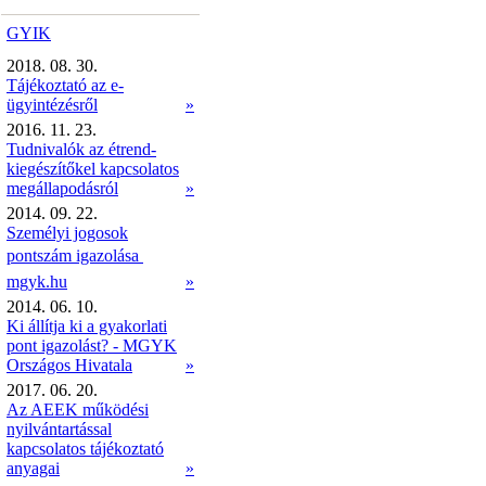
GYIK
2018. 08. 30.
Tájékoztató az e-
ügyintézésről
»
2016. 11. 23.
Tudnivalók az étrend-
kiegészítőkel kapcsolatos
megállapodásról
»
2014. 09. 22.
Személyi jogosok
pontszám igazolása 
mgyk.hu
»
2014. 06. 10.
Ki állítja ki a gyakorlati
pont igazolást? - MGYK
Országos Hivatala
»
2017. 06. 20.
Az AEEK működési
nyilvántartással
kapcsolatos tájékoztató
anyagai
»