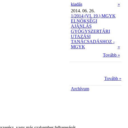
kiadás
»
2014. 06. 26.
1/2014 (VI. 19.) MGYK
ELNÖKSÉGI
AJÁNLÁS
GYÓGYSZERTÁRI
UTAZÁSI
TANÁCSADÁSHOZ -
MGYK
»
Tovább »
Tovább »
Archívum
yszerész, vagy más szakember felkeresését.