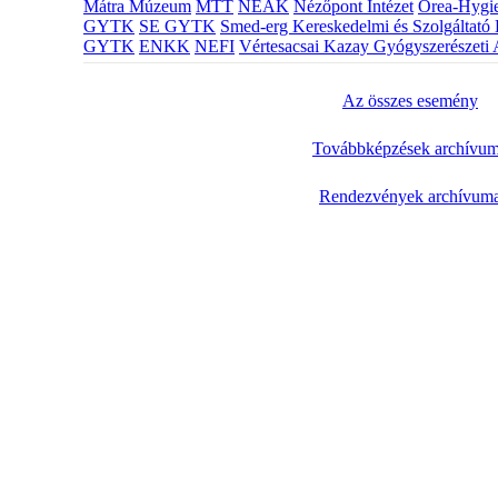
Mátra Múzeum
MTT
NEAK
Nézőpont Intézet
Orea-Hygie
GYTK
SE GYTK
Smed-erg Kereskedelmi és Szolgáltató 
GYTK
ENKK
NEFI
Vértesacsai Kazay Gyógyszerészeti 
Az összes esemény
Továbbképzések archívu
Rendezvények archívum