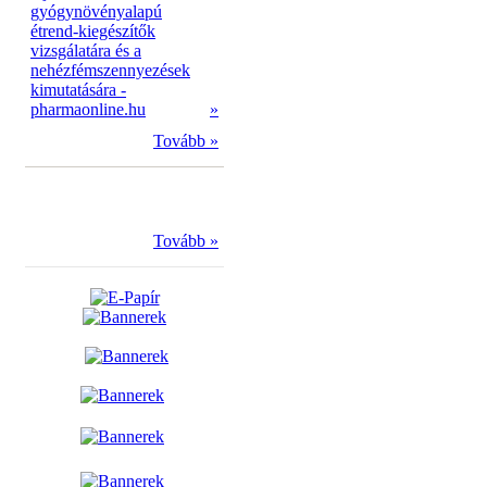
gyógynövényalapú
étrend-kiegészítők
vizsgálatára és a
nehézfémszennyezések
kimutatására -
pharmaonline.hu
»
Tovább »
Tovább »