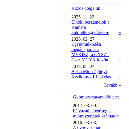
Közös dolgaink
2025. 11. 29.
Elnöki beszámolók a
Kamara
küldöttközgyűléseire
»
2026. 02. 27.
Együttműködési
megállapodás a
MÉKISZ, a GYSZT
és az MGYK között
»
2019. 05. 24.
Belső Minőségügyi
Kézikönyv III. kiadás
»
Tovább »
Gyógyszertár-működtetés
2017. 03. 09.
Pályázati lehetőségek
gyógyszertárak számára
»
2016. 03. 03.
A gyógyszertári