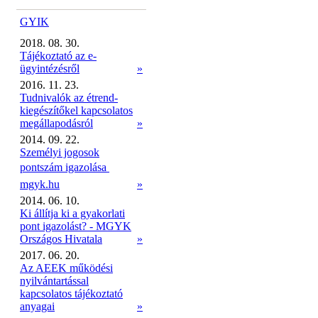
GYIK
2018. 08. 30.
Tájékoztató az e-
ügyintézésről
»
2016. 11. 23.
Tudnivalók az étrend-
kiegészítőkel kapcsolatos
megállapodásról
»
2014. 09. 22.
Személyi jogosok
pontszám igazolása 
mgyk.hu
»
2014. 06. 10.
Ki állítja ki a gyakorlati
pont igazolást? - MGYK
Országos Hivatala
»
2017. 06. 20.
Az AEEK működési
nyilvántartással
kapcsolatos tájékoztató
anyagai
»