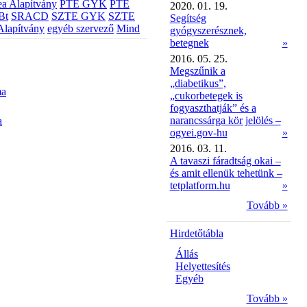
a Alapítvány
PTE GYK
PTE
2020. 01. 19.
Bt
SRACD
SZTE GYK
SZTE
Segítség
Alapítvány
egyéb szervező
Mind
gyógyszerésznek,
betegnek
»
2016. 05. 25.
Megszűnik a
„diabetikus”,
ma
„cukorbetegek is
fogyaszthatják” és a
narancssárga kör jelölés –
a
ogyei.gov-hu
»
2016. 03. 11.
A tavaszi fáradtság okai –
és amit ellenük tehetünk –
tetplatform.hu
»
Tovább »
Hirdetőtábla
Állás
Helyettesítés
Egyéb
Tovább »