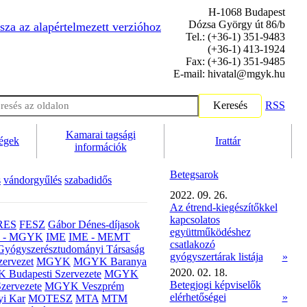
H-1068 Budapest
Dózsa György út 86/b
sza az alapértelmezett verzióhoz
Tel.: (+36-1) 351-9483
(+36-1) 413-1924
Fax: (+36-1) 351-9485
E-mail: hivatal@mgyk.hu
Keresés
RSS
Kamarai tagsági
ségek
Irattár
információk
Betegsarok
s
vándorgyűlés
szabadidős
2022. 09. 26.
Az étrend-kiegészítőkkel
kapcsolatos
RES
FESZ
Gábor Dénes-díjasok
együttműködéshez
- MGYK
IME
IME - MEMT
csatlakozó
Gyógyszerésztudományi Társaság
gyógyszertárak listája
»
ervezet
MGYK
MGYK Baranya
2020. 02. 18.
Budapesti Szervezete
MGYK
Betegjogi képviselők
zervezete
MGYK Veszprém
elérhetőségei
»
yi Kar
MOTESZ
MTA
MTM