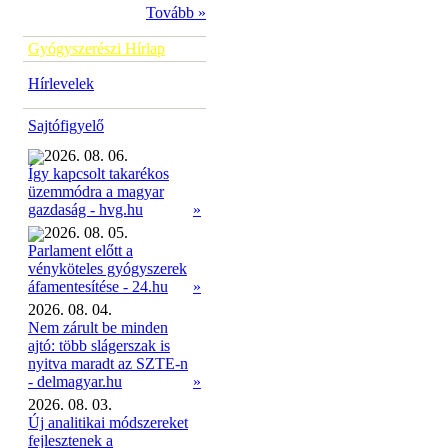
Tovább »
Gyógyszerészi Hírlap
Hírlevelek
Sajtófigyelő
2026. 08. 06.
Így kapcsolt takarékos
üzemmódra a magyar
»
gazdaság - hvg.hu
2026. 08. 05.
Parlament előtt a
vényköteles gyógyszerek
»
áfamentesítése - 24.hu
2026. 08. 04.
Nem zárult be minden
ajtó: több slágerszak is
nyitva maradt az SZTE-n
- delmagyar.hu
»
2026. 08. 03.
Új analitikai módszereket
fejlesztenek a