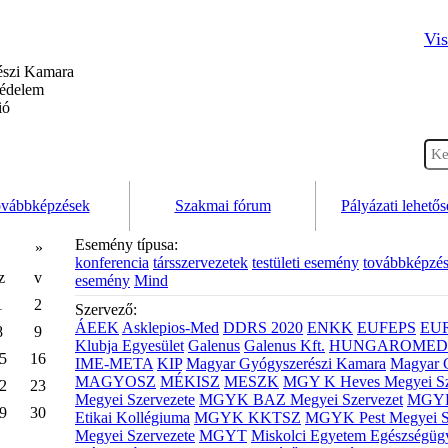
Vis
szi Kamara
védelem
ió
vábbképzések
Szakmai fórum
Pályázati lehető
Esemény típusa:
»
konferencia
társszervezetek
testületi esemény
továbbképzé
z
v
esemény
Mind
1
2
Szervező:
ÁEEK
Asklepios-Med
DDRS 2020
ENKK
EUFEPS
EU
8
9
Klubja Egyesület
Galenus
Galenus Kft.
HUNGAROMED 
5
16
IME-META
KIP
Magyar Gyógyszerészi Kamara
Magyar 
MAGYOSZ
MÉKISZ
MESZK
MGY K Heves Megyei Sz
2
23
Megyei Szervezete
MGYK BAZ Megyei Szervezet
MGYK 
9
30
Etikai Kollégiuma
MGYK KKTSZ
MGYK Pest Megyei S
Megyei Szervezete
MGYT
Miskolci Egyetem Egészségüg