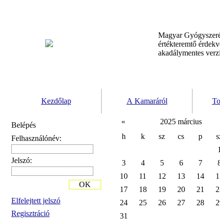
Magyar Gyógyszeré
értékteremtő érdek
akadálymentes verz
Kezdőlap
A Kamaráról
To
«
2025 március
Belépés
h
k
sz
cs
p
s
Felhasználónév:
Jelszó:
3
4
5
6
7
10
11
12
13
14
1
OK
17
18
19
20
21
2
Elfelejtett jelszó
24
25
26
27
28
2
Regisztráció
31