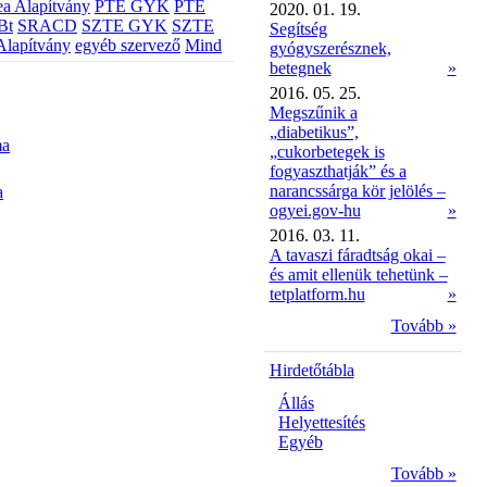
a Alapítvány
PTE GYK
PTE
2020. 01. 19.
Bt
SRACD
SZTE GYK
SZTE
Segítség
Alapítvány
egyéb szervező
Mind
gyógyszerésznek,
betegnek
»
2016. 05. 25.
Megszűnik a
„diabetikus”,
ma
„cukorbetegek is
fogyaszthatják” és a
narancssárga kör jelölés –
a
ogyei.gov-hu
»
2016. 03. 11.
A tavaszi fáradtság okai –
és amit ellenük tehetünk –
tetplatform.hu
»
Tovább »
Hirdetőtábla
Állás
Helyettesítés
Egyéb
Tovább »