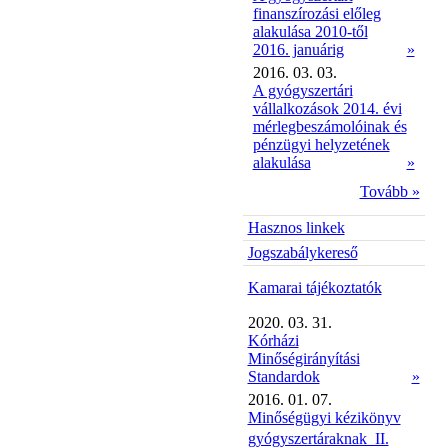
finanszírozási előleg
alakulása 2010-től
2016. januárig
»
2016. 03. 03.
A gyógyszertári
vállalkozások 2014. évi
mérlegbeszámolóinak és
pénzügyi helyzetének
alakulása
»
Tovább »
Hasznos linkek
Jogszabálykereső
Kamarai tájékoztatók
2020. 03. 31.
Kórházi
Minőségirányítási
Standardok
»
2016. 01. 07.
Minőségügyi kézikönyv
gyógyszertáraknak  II.