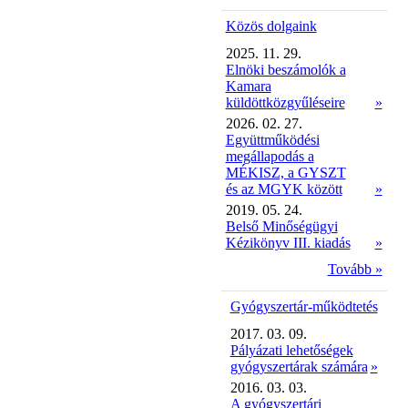
Közös dolgaink
2025. 11. 29.
Elnöki beszámolók a
Kamara
küldöttközgyűléseire
»
2026. 02. 27.
Együttműködési
megállapodás a
MÉKISZ, a GYSZT
és az MGYK között
»
2019. 05. 24.
Belső Minőségügyi
Kézikönyv III. kiadás
»
Tovább »
Gyógyszertár-működtetés
2017. 03. 09.
Pályázati lehetőségek
gyógyszertárak számára
»
2016. 03. 03.
A gyógyszertári