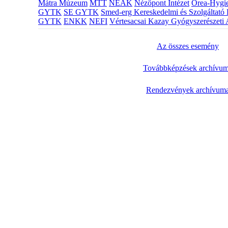
Mátra Múzeum
MTT
NEAK
Nézőpont Intézet
Orea-Hygie
GYTK
SE GYTK
Smed-erg Kereskedelmi és Szolgáltató 
GYTK
ENKK
NEFI
Vértesacsai Kazay Gyógyszerészeti 
Az összes esemény
Továbbképzések archívu
Rendezvények archívum