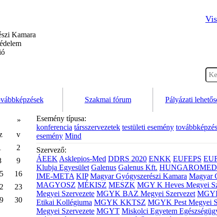
Vis
szi Kamara
védelem
ió
vábbképzések
Szakmai fórum
Pályázati lehető
Esemény típusa:
»
konferencia
társszervezetek
testületi esemény
továbbképzé
z
v
esemény
Mind
1
2
Szervező:
ÁEEK
Asklepios-Med
DDRS 2020
ENKK
EUFEPS
EU
8
9
Klubja Egyesület
Galenus
Galenus Kft.
HUNGAROMED 
5
16
IME-META
KIP
Magyar Gyógyszerészi Kamara
Magyar 
MAGYOSZ
MÉKISZ
MESZK
MGY K Heves Megyei Sz
2
23
Megyei Szervezete
MGYK BAZ Megyei Szervezet
MGYK 
9
30
Etikai Kollégiuma
MGYK KKTSZ
MGYK Pest Megyei S
Megyei Szervezete
MGYT
Miskolci Egyetem Egészségüg