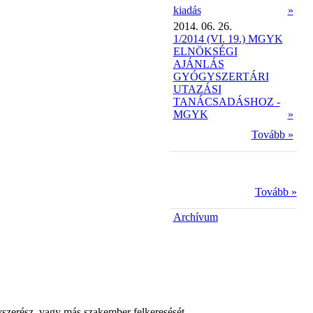
kiadás
»
2014. 06. 26.
1/2014 (VI. 19.) MGYK
ELNÖKSÉGI
AJÁNLÁS
GYÓGYSZERTÁRI
UTAZÁSI
TANÁCSADÁSHOZ -
MGYK
»
Tovább »
Tovább »
Archívum
yszerész, vagy más szakember felkeresését.