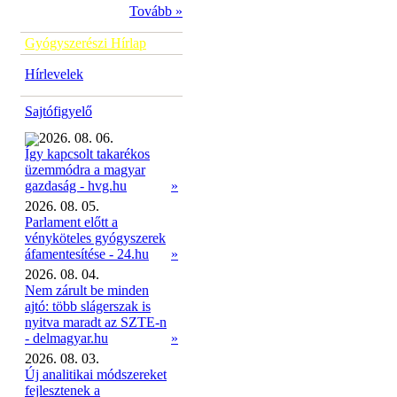
Tovább »
Gyógyszerészi Hírlap
Hírlevelek
Sajtófigyelő
2026. 08. 06.
Így kapcsolt takarékos
üzemmódra a magyar
»
gazdaság - hvg.hu
2026. 08. 05.
Parlament előtt a
vényköteles gyógyszerek
áfamentesítése - 24.hu
»
2026. 08. 04.
Nem zárult be minden
ajtó: több slágerszak is
nyitva maradt az SZTE-n
- delmagyar.hu
»
2026. 08. 03.
Új analitikai módszereket
fejlesztenek a