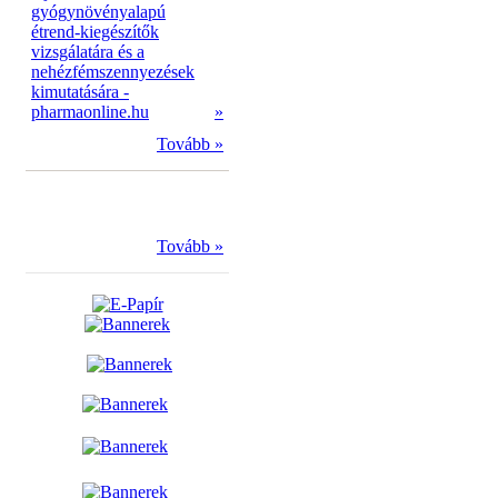
gyógynövényalapú
étrend-kiegészítők
vizsgálatára és a
nehézfémszennyezések
kimutatására -
pharmaonline.hu
»
Tovább »
Tovább »