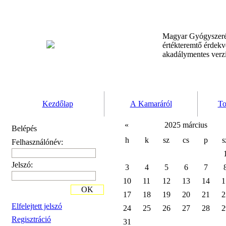
Magyar Gyógyszeré
értékteremtő érdek
akadálymentes verz
Kezdőlap
A Kamaráról
To
«
2025 március
Belépés
h
k
sz
cs
p
s
Felhasználónév:
Jelszó:
3
4
5
6
7
10
11
12
13
14
1
OK
17
18
19
20
21
2
Elfelejtett jelszó
24
25
26
27
28
2
Regisztráció
31