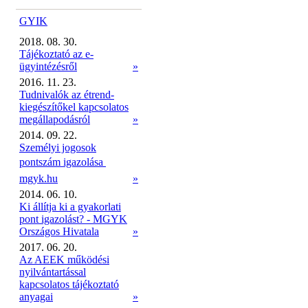
GYIK
2018. 08. 30.
Tájékoztató az e-
ügyintézésről
»
2016. 11. 23.
Tudnivalók az étrend-
kiegészítőkel kapcsolatos
megállapodásról
»
2014. 09. 22.
Személyi jogosok
pontszám igazolása 
mgyk.hu
»
2014. 06. 10.
Ki állítja ki a gyakorlati
pont igazolást? - MGYK
Országos Hivatala
»
2017. 06. 20.
Az AEEK működési
nyilvántartással
kapcsolatos tájékoztató
anyagai
»