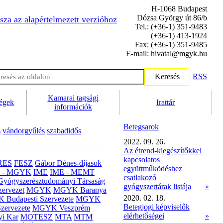
H-1068 Budapest
Dózsa György út 86/b
sza az alapértelmezett verzióhoz
Tel.: (+36-1) 351-9483
(+36-1) 413-1924
Fax: (+36-1) 351-9485
E-mail: hivatal@mgyk.hu
Keresés
RSS
Kamarai tagsági
ségek
Irattár
információk
Betegsarok
s
vándorgyűlés
szabadidős
2022. 09. 26.
Az étrend-kiegészítőkkel
kapcsolatos
RES
FESZ
Gábor Dénes-díjasok
együttműködéshez
- MGYK
IME
IME - MEMT
csatlakozó
Gyógyszerésztudományi Társaság
gyógyszertárak listája
»
ervezet
MGYK
MGYK Baranya
2020. 02. 18.
Budapesti Szervezete
MGYK
Betegjogi képviselők
zervezete
MGYK Veszprém
elérhetőségei
»
yi Kar
MOTESZ
MTA
MTM