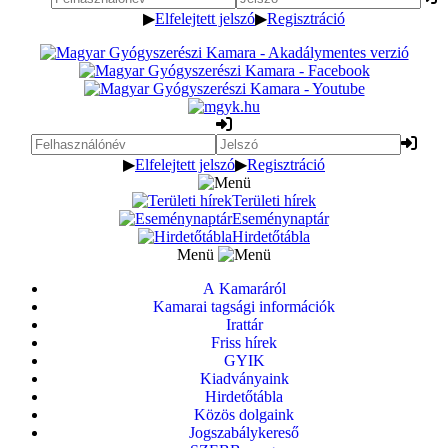
▶
Elfelejtett jelszó
▶
Regisztráció
▶
Elfelejtett jelszó
▶
Regisztráció
Területi hírek
Eseménynaptár
Hirdetőtábla
Menü
A Kamaráról
Kamarai tagsági információk
Irattár
Friss hírek
GYIK
Kiadványaink
Hirdetőtábla
Közös dolgaink
Jogszabálykereső