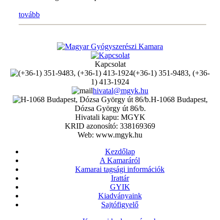
tovább
Kapcsolat
(+36-1) 351-9483, (+36-
1) 413-1924
hivatal@mgyk.hu
H-1068 Budapest,
Dózsa György út 86/b.
Hivatali kapu: MGYK
KRID azonosító: 338169369
Web: www.mgyk.hu
Kezdőlap
A Kamaráról
Kamarai tagsági információk
Irattár
GYIK
Kiadványaink
Sajtófigyelő