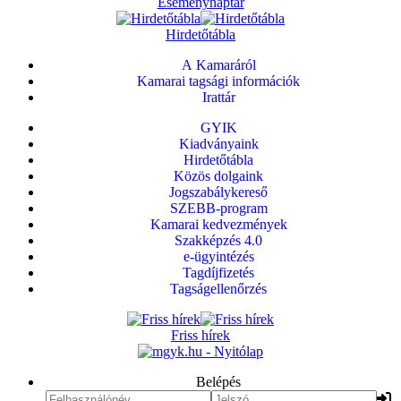
Eseménynaptár
Hirdetőtábla
A Kamaráról
Kamarai tagsági információk
Irattár
GYIK
Kiadványaink
Hirdetőtábla
Közös dolgaink
Jogszabálykereső
SZEBB-program
Kamarai kedvezmények
Szakképzés 4.0
e-ügyintézés
Tagdíjfizetés
Tagságellenőrzés
Friss hírek
Belépés