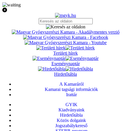
Területi hírek
Eseménynaptár
Hirdetőtábla
A Kamaráról
Kamarai tagsági információk
Irattár
GYIK
Kiadványaink
Hirdetőtábla
Közös dolgaink
Jogszabálykereső
SZEBB-program