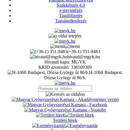
Szakképzés 4.0
e-ügyintézés
Tagdíjfizetés
Tagságellenőrzés
(+36-1) 351-9483
hivatal@mgyk.hu
Hivatali kapu: MGYK
KRID azonosító: 338169369
H-1068 Budapest,
Dózsa György út 86/b.
Területi hírek