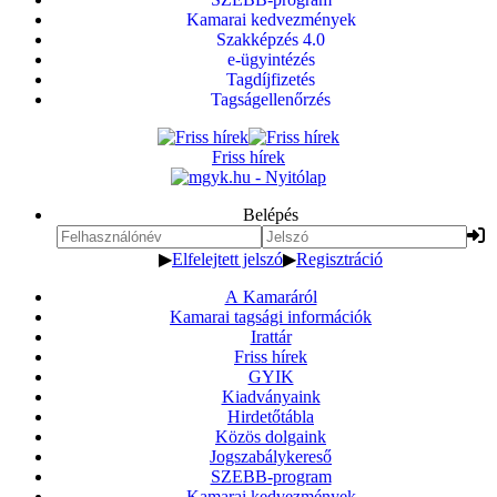
Kamarai kedvezmények
Szakképzés 4.0
e-ügyintézés
Tagdíjfizetés
Tagságellenőrzés
Friss hírek
Belépés
▶
Elfelejtett jelszó
▶
Regisztráció
A Kamaráról
Kamarai tagsági információk
Irattár
Friss hírek
GYIK
Kiadványaink
Hirdetőtábla
Közös dolgaink
Jogszabálykereső
SZEBB-program
Kamarai kedvezmények