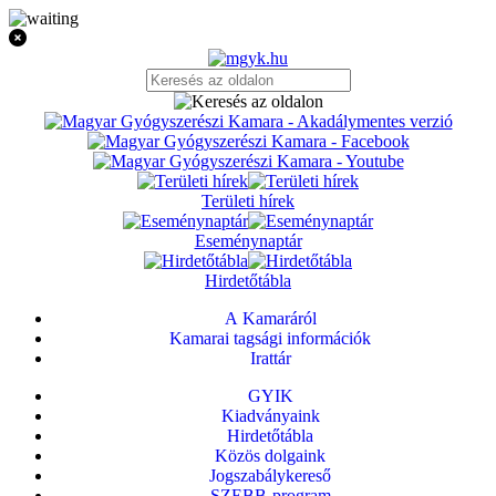
Területi hírek
Eseménynaptár
Hirdetőtábla
A Kamaráról
Kamarai tagsági információk
Irattár
GYIK
Kiadványaink
Hirdetőtábla
Közös dolgaink
Jogszabálykereső
SZEBB-program