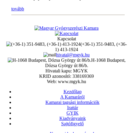
tovább
Kapcsolat
(+36-1) 351-9483, (+36-
1) 413-1924
hivatal@mgyk.hu
H-1068 Budapest,
Dózsa György út 86/b.
Hivatali kapu: MGYK
KRID azonosító: 338169369
Web: www.mgyk.hu
Kezdőlap
A Kamaráról
Kamarai tagsági információk
Irattár
GYIK
Kiadványaink
Sajtófigyelő