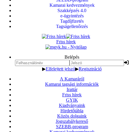
Kamarai kedvezmények
Szakképzés 4.0
e-ügyintézés
Tagdíjfizetés
Tagságellenőrzés
Friss hírek
Belépés
▶
Elfelejtett jelszó
▶
Regisztráció
A Kamaráról
Kamarai tagsági információk
Irattár
Friss hírek
GYIK
Kiadványaink
Hirdetőtábla
Közös dolgaink
Jogszabálykereső
SZEBB-program
Kamarai kedvezmények