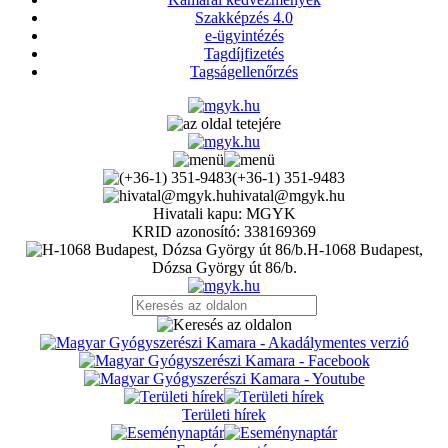
Szakképzés 4.0
e-ügyintézés
Tagdíjfizetés
Tagságellenőrzés
(+36-1) 351-9483
hivatal@mgyk.hu
Hivatali kapu: MGYK
KRID azonosító: 338169369
H-1068 Budapest,
Dózsa György út 86/b.
Területi hírek