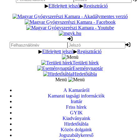
▶
Elfelejtett jelszó
▶
Regisztráció
▶
Elfelejtett jelszó
▶
Regisztráció
Területi hírek
Eseménynaptár
Hirdetőtábla
Menü
A Kamaráról
Kamarai tagsági információk
Irattár
Friss hírek
GYIK
Kiadványaink
Hirdetőtábla
Közös dolgaink
Jogszabálykereső