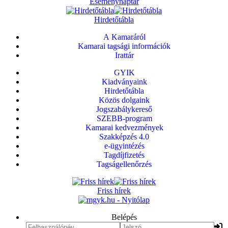
Eseménynaptár
Hirdetőtábla
A Kamaráról
Kamarai tagsági információk
Irattár
GYIK
Kiadványaink
Hirdetőtábla
Közös dolgaink
Jogszabálykereső
SZEBB-program
Kamarai kedvezmények
Szakképzés 4.0
e-ügyintézés
Tagdíjfizetés
Tagságellenőrzés
Friss hírek
Belépés