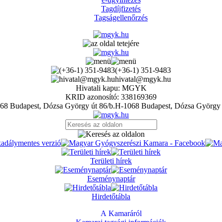
Tagdíjfizetés
Tagságellenőrzés
(+36-1) 351-9483
hivatal@mgyk.hu
Hivatali kapu: MGYK
KRID azonosító: 338169369
H-1068 Budapest, Dózsa György 
Területi hírek
Eseménynaptár
Hirdetőtábla
A Kamaráról