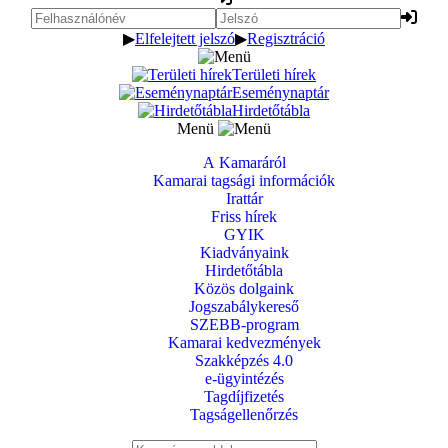
▶
Elfelejtett jelszó
▶
Regisztráció
Területi hírek
Eseménynaptár
Hirdetőtábla
Menü
A Kamaráról
Kamarai tagsági információk
Irattár
Friss hírek
GYIK
Kiadványaink
Hirdetőtábla
Közös dolgaink
Jogszabálykereső
SZEBB-program
Kamarai kedvezmények
Szakképzés 4.0
e-ügyintézés
Tagdíjfizetés
Tagságellenőrzés