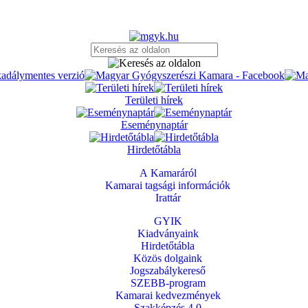
Területi hírek
Eseménynaptár
Hirdetőtábla
A Kamaráról
Kamarai tagsági információk
Irattár
GYIK
Kiadványaink
Hirdetőtábla
Közös dolgaink
Jogszabálykereső
SZEBB-program
Kamarai kedvezmények
Szakképzés 4.0