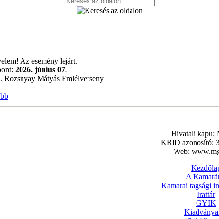
yelem! Az esemény lejárt.
pont:
2026. június 07.
. Rozsnyay Mátyás Emlélverseny
ább
Hivatali kapu
KRID azonosító: 
Web: www.mg
Kezdőla
A Kamarár
Kamarai tagsági i
Irattár
GYIK
Kiadványa