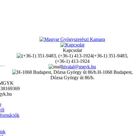
Kapcsolat
(+36-1) 351-9483,
(+36-1) 413-1924
hivatal@mgyk.hu
H-1068 Budapest,
Dózsa György út 86/b.
: MGYK
338169369
yk.hu
p
ól
nformációk
ink