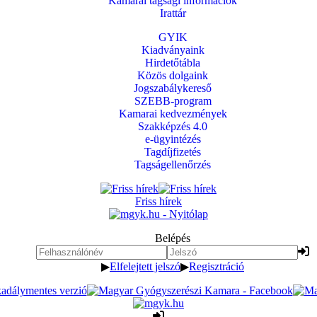
Kamarai tagsági információk
Irattár
GYIK
Kiadványaink
Hirdetőtábla
Közös dolgaink
Jogszabálykereső
SZEBB-program
Kamarai kedvezmények
Szakképzés 4.0
e-ügyintézés
Tagdíjfizetés
Tagságellenőrzés
Friss hírek
Belépés
▶
Elfelejtett jelszó
▶
Regisztráció