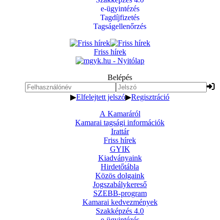
e-ügyintézés
Tagdíjfizetés
Tagságellenőrzés
Friss hírek
Belépés
▶
Elfelejtett jelszó
▶
Regisztráció
A Kamaráról
Kamarai tagsági információk
Irattár
Friss hírek
GYIK
Kiadványaink
Hirdetőtábla
Közös dolgaink
Jogszabálykereső
SZEBB-program
Kamarai kedvezmények
Szakképzés 4.0
e-ügyintézés