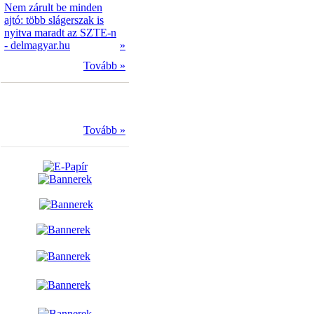
Nem zárult be minden
ajtó: több slágerszak is
nyitva maradt az SZTE-n
- delmagyar.hu
»
Tovább »
Tovább »