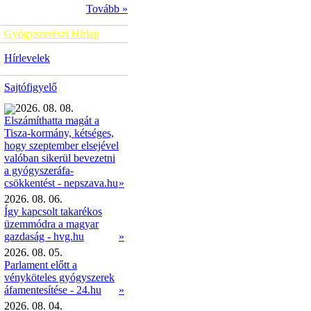
Tovább »
Gyógyszerészi Hírlap
Hírlevelek
Sajtófigyelő
2026. 08. 08.
Elszámíthatta magát a
Tisza-kormány, kétséges,
hogy szeptember elsejével
valóban sikerül bevezetni
a gyógyszeráfa-
»
csökkentést - nepszava.hu
2026. 08. 06.
Így kapcsolt takarékos
üzemmódra a magyar
gazdaság - hvg.hu
»
2026. 08. 05.
Parlament előtt a
vényköteles gyógyszerek
áfamentesítése - 24.hu
»
2026. 08. 04.