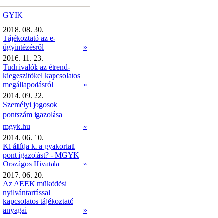
GYIK
2018. 08. 30.
Tájékoztató az e-
ügyintézésről
»
2016. 11. 23.
Tudnivalók az étrend-
kiegészítőkel kapcsolatos
megállapodásról
»
2014. 09. 22.
Személyi jogosok
pontszám igazolása 
mgyk.hu
»
2014. 06. 10.
Ki állítja ki a gyakorlati
pont igazolást? - MGYK
Országos Hivatala
»
2017. 06. 20.
Az AEEK működési
nyilvántartással
kapcsolatos tájékoztató
anyagai
»