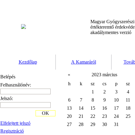
Magyar Gyógyszerész
értékteremtő érdekvéd
akadálymentes verzió
Kezdőlap
A Kamaráról
Továb
«
2023 március
Belépés
h
k
sz
cs
p
sz
Felhasználónév:
1
2
3
4
Jelszó:
6
7
8
9
10
11
13
14
15
16
17
18
OK
20
21
22
23
24
25
Elfelejtett jelszó
27
28
29
30
31
Regisztráció