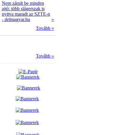
Nem zárult be minden
ajtó: több slágerszak is
nyitva maradt az SZTE-n
- delmagyar.hu
»
Tovább »
Tovább »