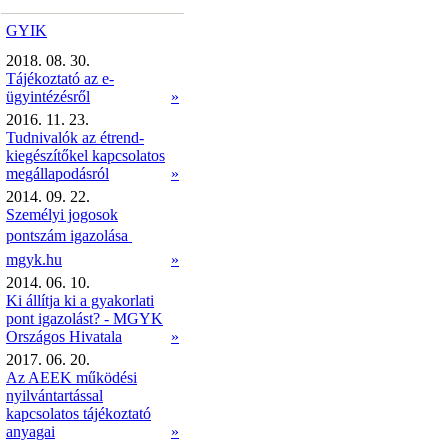
GYIK
2018. 08. 30.
Tájékoztató az e-
ügyintézésről
»
2016. 11. 23.
Tudnivalók az étrend-
kiegészítőkel kapcsolatos
megállapodásról
»
2014. 09. 22.
Személyi jogosok
pontszám igazolása 
mgyk.hu
»
2014. 06. 10.
Ki állítja ki a gyakorlati
pont igazolást? - MGYK
Országos Hivatala
»
2017. 06. 20.
Az AEEK működési
nyilvántartással
kapcsolatos tájékoztató
anyagai
»