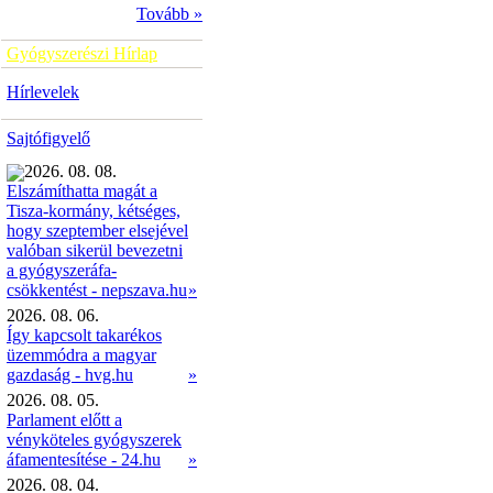
Tovább »
Gyógyszerészi Hírlap
Hírlevelek
Sajtófigyelő
2026. 08. 08.
Elszámíthatta magát a
Tisza-kormány, kétséges,
hogy szeptember elsejével
valóban sikerül bevezetni
a gyógyszeráfa-
»
csökkentést - nepszava.hu
2026. 08. 06.
Így kapcsolt takarékos
üzemmódra a magyar
gazdaság - hvg.hu
»
2026. 08. 05.
Parlament előtt a
vényköteles gyógyszerek
áfamentesítése - 24.hu
»
2026. 08. 04.