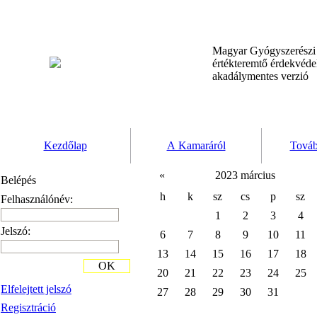
Magyar Gyógyszerész
értékteremtő érdekvéd
akadálymentes verzió
Kezdőlap
A Kamaráról
Továb
«
2023 március
Belépés
h
k
sz
cs
p
sz
Felhasználónév:
1
2
3
4
Jelszó:
6
7
8
9
10
11
13
14
15
16
17
18
OK
20
21
22
23
24
25
Elfelejtett jelszó
27
28
29
30
31
Regisztráció