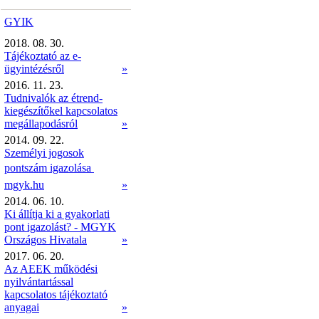
GYIK
2018. 08. 30.
Tájékoztató az e-
ügyintézésről
»
2016. 11. 23.
Tudnivalók az étrend-
kiegészítőkel kapcsolatos
megállapodásról
»
2014. 09. 22.
Személyi jogosok
pontszám igazolása 
mgyk.hu
»
2014. 06. 10.
Ki állítja ki a gyakorlati
pont igazolást? - MGYK
Országos Hivatala
»
2017. 06. 20.
Az AEEK működési
nyilvántartással
kapcsolatos tájékoztató
anyagai
»