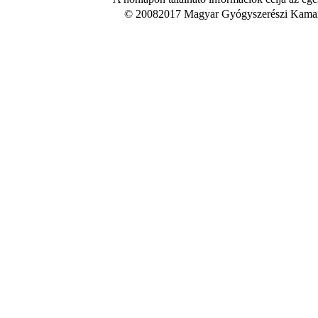
© 20082017 Magyar Gyógyszerészi Kamara