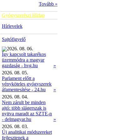
Tovább »
Gyógyszerészi Hírlap
Hírlevelek
Sajtófigyelő
2026. 08. 06.
Így kapcsolt takarékos
üzemmódra a magyar
»
gazdaság - hvg.hu
2026. 08. 05.
Parlament előtt a
vényköteles gyógyszerek
áfamentesítése - 24.hu
»
2026. 08. 04.
Nem zárult be minden
ajtó: több slágerszak is
nyitva maradt az SZTE-n
- delmagyar.hu
»
2026. 08. 03.
Új analitikai módszereket
fejlesztenek a