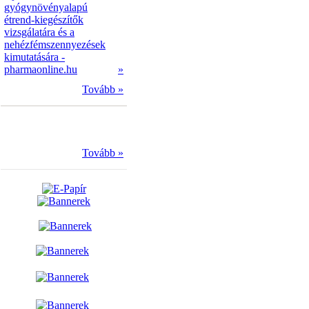
gyógynövényalapú
étrend-kiegészítők
vizsgálatára és a
nehézfémszennyezések
kimutatására -
pharmaonline.hu
»
Tovább »
Tovább »