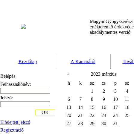
Magyar Gyógyszerész
értékteremtő érdekvéd
akadálymentes verzió
Kezdőlap
A Kamaráról
Továb
«
2023 március
Belépés
h
k
sz
cs
p
sz
Felhasználónév:
1
2
3
4
Jelszó:
6
7
8
9
10
11
13
14
15
16
17
18
OK
20
21
22
23
24
25
Elfelejtett jelszó
27
28
29
30
31
Regisztráció