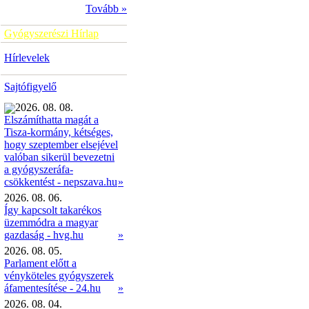
Tovább »
Gyógyszerészi Hírlap
Hírlevelek
Sajtófigyelő
2026. 08. 08.
Elszámíthatta magát a
Tisza-kormány, kétséges,
hogy szeptember elsejével
valóban sikerül bevezetni
a gyógyszeráfa-
»
csökkentést - nepszava.hu
2026. 08. 06.
Így kapcsolt takarékos
üzemmódra a magyar
gazdaság - hvg.hu
»
2026. 08. 05.
Parlament előtt a
vényköteles gyógyszerek
áfamentesítése - 24.hu
»
2026. 08. 04.