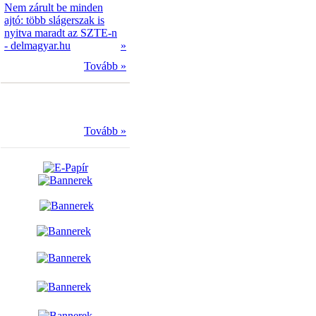
Nem zárult be minden
ajtó: több slágerszak is
nyitva maradt az SZTE-n
- delmagyar.hu
»
Tovább »
Tovább »