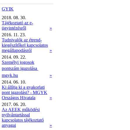
GYIK
2018. 08. 30.
Tájékoztató az e-
ügyintézésről
»
2016. 11. 23.
Tudnivalók az étrend-
kiegészítőkel kapcsolatos
megállapodásról
»
2014. 09. 22.
Személyi jogosok
pontszám igazolása 
mgyk.hu
»
2014. 06. 10.
Ki állítja ki a gyakorlati
pont igazolást? - MGYK
Országos Hivatala
»
2017. 06. 20.
Az AEEK működési
nyilvántartással
kapcsolatos tájékoztató
anyagai
»