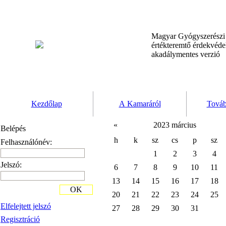
Magyar Gyógyszerész
értékteremtő érdekvéd
akadálymentes verzió
Kezdőlap
A Kamaráról
Továb
«
2023 március
Belépés
h
k
sz
cs
p
sz
Felhasználónév:
1
2
3
4
Jelszó:
6
7
8
9
10
11
13
14
15
16
17
18
OK
20
21
22
23
24
25
Elfelejtett jelszó
27
28
29
30
31
Regisztráció