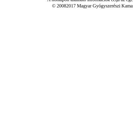
© 20082017 Magyar Gyógyszerészi Kamara