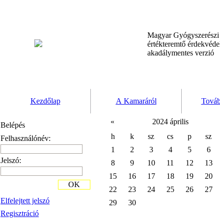
Magyar Gyógyszerész
értékteremtő érdekvéd
akadálymentes verzió
Kezdőlap
A Kamaráról
Továb
«
2024 április
Belépés
h
k
sz
cs
p
sz
Felhasználónév:
1
2
3
4
5
6
Jelszó:
8
9
10
11
12
13
15
16
17
18
19
20
OK
22
23
24
25
26
27
Elfelejtett jelszó
29
30
Regisztráció