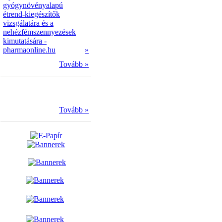
gyógynövényalapú
étrend-kiegészítők
vizsgálatára és a
nehézfémszennyezések
kimutatására -
pharmaonline.hu
»
Tovább »
Tovább »