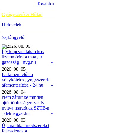
Tovább »
Gyógyszerészi Hírlap
Hírlevelek
Sajtófigyelő
2026. 08. 06.
Így kapcsolt takarékos
üzemmódra a magyar
»
gazdaság - hvg.hu
2026. 08. 05.
Parlament előtt a
vényköteles gyógyszerek
áfamentesítése - 24.hu
»
2026. 08. 04.
Nem zárult be minden
ajtó: több slágerszak is
nyitva maradt az SZTE-n
- delmagyar.hu
»
2026. 08. 03.
Új analitikai módszereket
fejlesztenek a