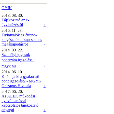
GYIK
2018. 08. 30.
Tájékoztató az e-
ügyintézésről
»
2016. 11. 23.
Tudnivalók az étrend-
kiegészítőkel kapcsolatos
megállapodásról
»
2014. 09. 22.
Személyi jogosok
pontszám igazolása 
mgyk.hu
»
2014. 06. 10.
Ki állítja ki a gyakorlati
pont igazolást? - MGYK
Országos Hivatala
»
2017. 06. 20.
Az AEEK működési
nyilvántartással
kapcsolatos tájékoztató
anyagai
»