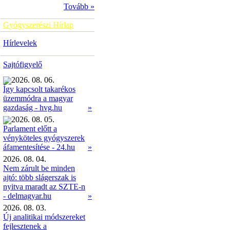
Tovább »
Gyógyszerészi Hírlap
Hírlevelek
Sajtófigyelő
2026. 08. 06.
Így kapcsolt takarékos
üzemmódra a magyar
»
gazdaság - hvg.hu
2026. 08. 05.
Parlament előtt a
vényköteles gyógyszerek
»
áfamentesítése - 24.hu
2026. 08. 04.
Nem zárult be minden
ajtó: több slágerszak is
nyitva maradt az SZTE-n
- delmagyar.hu
»
2026. 08. 03.
Új analitikai módszereket
fejlesztenek a