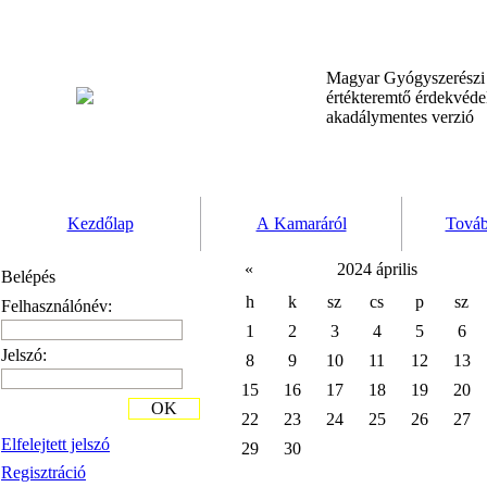
Magyar Gyógyszerész
értékteremtő érdekvéd
akadálymentes verzió
Kezdőlap
A Kamaráról
Továb
«
2024 április
Belépés
h
k
sz
cs
p
sz
Felhasználónév:
1
2
3
4
5
6
Jelszó:
8
9
10
11
12
13
15
16
17
18
19
20
OK
22
23
24
25
26
27
Elfelejtett jelszó
29
30
Regisztráció