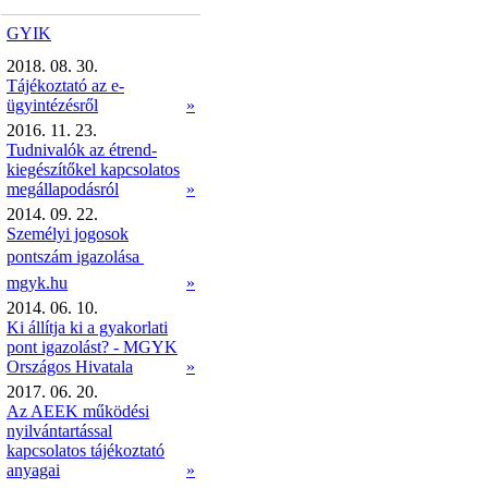
GYIK
2018. 08. 30.
Tájékoztató az e-
ügyintézésről
»
2016. 11. 23.
Tudnivalók az étrend-
kiegészítőkel kapcsolatos
megállapodásról
»
2014. 09. 22.
Személyi jogosok
pontszám igazolása 
mgyk.hu
»
2014. 06. 10.
Ki állítja ki a gyakorlati
pont igazolást? - MGYK
Országos Hivatala
»
2017. 06. 20.
Az AEEK működési
nyilvántartással
kapcsolatos tájékoztató
anyagai
»