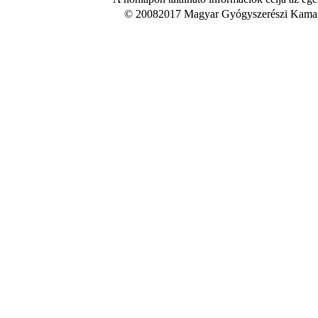
© 20082017 Magyar Gyógyszerészi Kamara