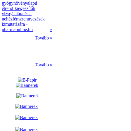
gyógynövényalapú
étrend-kiegészítők
vizsgálatára és a
nehézfémszennyezések
kimutatására -
pharmaonline.hu
»
Tovább »
Tovább »