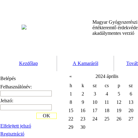
Magyar Gyógyszerész
értékteremtő érdekvéd
akadálymentes verzió
Kezdőlap
A Kamaráról
Továb
«
2024 április
Belépés
h
k
sz
cs
p
sz
Felhasználónév:
1
2
3
4
5
6
Jelszó:
8
9
10
11
12
13
15
16
17
18
19
20
OK
22
23
24
25
26
27
Elfelejtett jelszó
29
30
Regisztráció