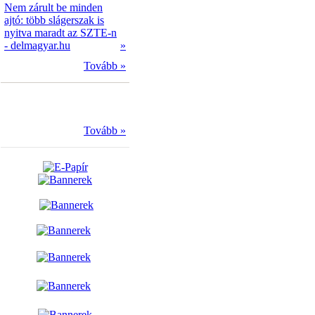
Nem zárult be minden
ajtó: több slágerszak is
nyitva maradt az SZTE-n
- delmagyar.hu
»
Tovább »
Tovább »