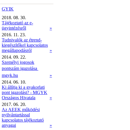
GYIK
2018. 08. 30.
Tájékoztató az e-
ügyintézésről
»
2016. 11. 23.
Tudnivalók az étrend-
kiegészítőkel kapcsolatos
megállapodásról
»
2014. 09. 22.
Személyi jogosok
pontszám igazolása 
mgyk.hu
»
2014. 06. 10.
Ki állítja ki a gyakorlati
pont igazolást? - MGYK
Országos Hivatala
»
2017. 06. 20.
Az AEEK működési
nyilvántartással
kapcsolatos tájékoztató
anyagai
»