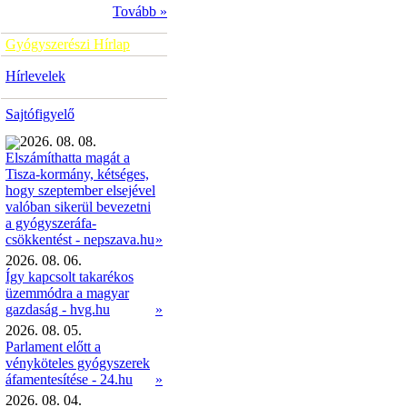
Tovább »
Gyógyszerészi Hírlap
Hírlevelek
Sajtófigyelő
2026. 08. 08.
Elszámíthatta magát a
Tisza-kormány, kétséges,
hogy szeptember elsejével
valóban sikerül bevezetni
a gyógyszeráfa-
»
csökkentést - nepszava.hu
2026. 08. 06.
Így kapcsolt takarékos
üzemmódra a magyar
gazdaság - hvg.hu
»
2026. 08. 05.
Parlament előtt a
vényköteles gyógyszerek
áfamentesítése - 24.hu
»
2026. 08. 04.