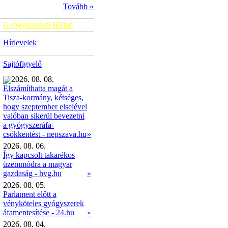
Tovább »
Gyógyszerészi Hírlap
Hírlevelek
Sajtófigyelő
2026. 08. 08.
Elszámíthatta magát a
Tisza-kormány, kétséges,
hogy szeptember elsejével
valóban sikerül bevezetni
a gyógyszeráfa-
»
csökkentést - nepszava.hu
2026. 08. 06.
Így kapcsolt takarékos
üzemmódra a magyar
gazdaság - hvg.hu
»
2026. 08. 05.
Parlament előtt a
vényköteles gyógyszerek
áfamentesítése - 24.hu
»
2026. 08. 04.