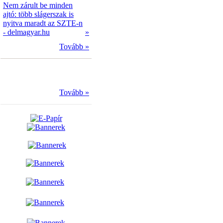
Nem zárult be minden
ajtó: több slágerszak is
nyitva maradt az SZTE-n
- delmagyar.hu
»
Tovább »
Tovább »