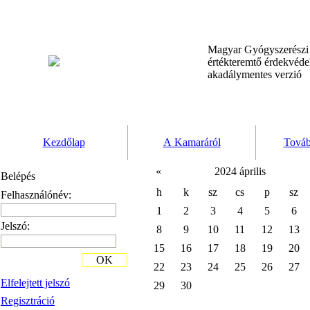
Magyar Gyógyszerész
értékteremtő érdekvéd
akadálymentes verzió
Kezdőlap
A Kamaráról
Továb
«
2024 április
Belépés
h
k
sz
cs
p
sz
Felhasználónév:
1
2
3
4
5
6
Jelszó:
8
9
10
11
12
13
15
16
17
18
19
20
OK
22
23
24
25
26
27
Elfelejtett jelszó
29
30
Regisztráció