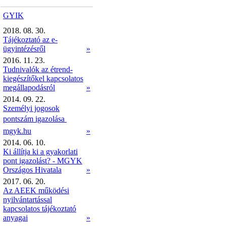
GYIK
2018. 08. 30.
Tájékoztató az e-
ügyintézésről
»
2016. 11. 23.
Tudnivalók az étrend-
kiegészítőkel kapcsolatos
megállapodásról
»
2014. 09. 22.
Személyi jogosok
pontszám igazolása 
mgyk.hu
»
2014. 06. 10.
Ki állítja ki a gyakorlati
pont igazolást? - MGYK
Országos Hivatala
»
2017. 06. 20.
Az AEEK működési
nyilvántartással
kapcsolatos tájékoztató
anyagai
»