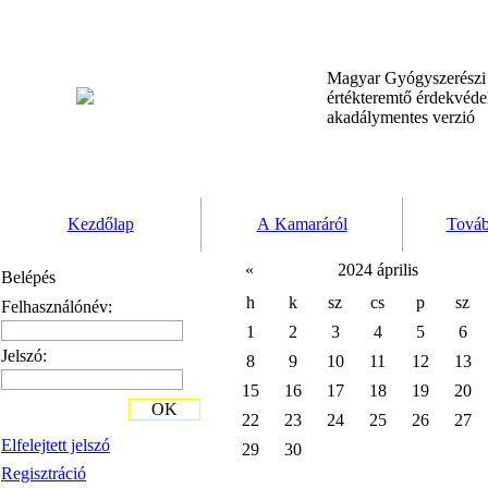
Magyar Gyógyszerész
értékteremtő érdekvéd
akadálymentes verzió
Kezdőlap
A Kamaráról
Továb
«
2024 április
Belépés
h
k
sz
cs
p
sz
Felhasználónév:
1
2
3
4
5
6
Jelszó:
8
9
10
11
12
13
15
16
17
18
19
20
OK
22
23
24
25
26
27
Elfelejtett jelszó
29
30
Regisztráció