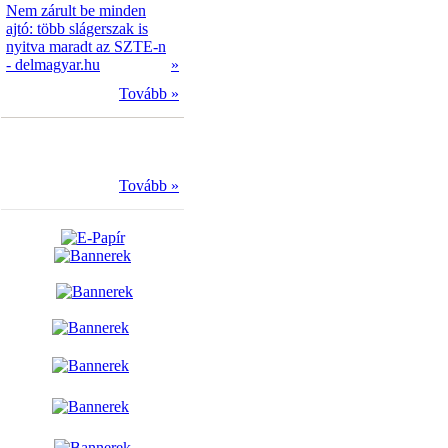
Nem zárult be minden
ajtó: több slágerszak is
nyitva maradt az SZTE-n
- delmagyar.hu
»
Tovább »
Tovább »