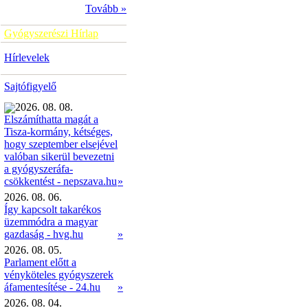
Tovább »
Gyógyszerészi Hírlap
Hírlevelek
Sajtófigyelő
2026. 08. 08.
Elszámíthatta magát a
Tisza-kormány, kétséges,
hogy szeptember elsejével
valóban sikerül bevezetni
a gyógyszeráfa-
»
csökkentést - nepszava.hu
2026. 08. 06.
Így kapcsolt takarékos
üzemmódra a magyar
gazdaság - hvg.hu
»
2026. 08. 05.
Parlament előtt a
vényköteles gyógyszerek
áfamentesítése - 24.hu
»
2026. 08. 04.