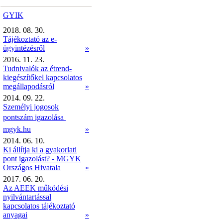
GYIK
2018. 08. 30.
Tájékoztató az e-
ügyintézésről
»
2016. 11. 23.
Tudnivalók az étrend-
kiegészítőkel kapcsolatos
megállapodásról
»
2014. 09. 22.
Személyi jogosok
pontszám igazolása 
mgyk.hu
»
2014. 06. 10.
Ki állítja ki a gyakorlati
pont igazolást? - MGYK
Országos Hivatala
»
2017. 06. 20.
Az AEEK működési
nyilvántartással
kapcsolatos tájékoztató
anyagai
»