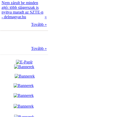
Nem zárult be minden
ajtó: több slágerszak is
nyitva maradt az SZTE-n
- delmagyar.hu
»
Tovább »
Tovább »