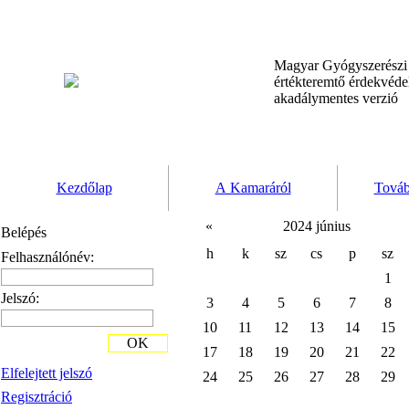
Magyar Gyógyszerész
értékteremtő érdekvéd
akadálymentes verzió
Kezdőlap
A Kamaráról
Továb
«
2024 június
Belépés
h
k
sz
cs
p
sz
Felhasználónév:
1
Jelszó:
3
4
5
6
7
8
10
11
12
13
14
15
OK
17
18
19
20
21
22
Elfelejtett jelszó
24
25
26
27
28
29
Regisztráció