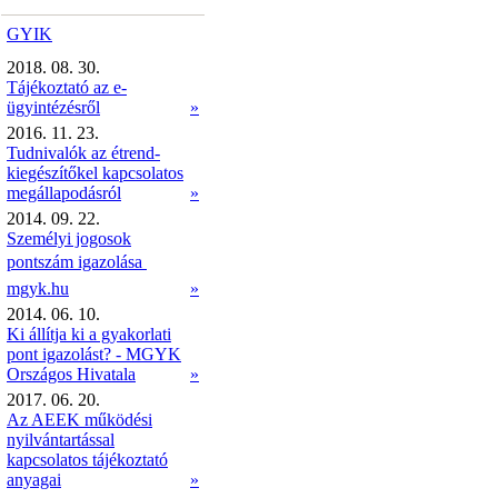
GYIK
2018. 08. 30.
Tájékoztató az e-
ügyintézésről
»
2016. 11. 23.
Tudnivalók az étrend-
kiegészítőkel kapcsolatos
megállapodásról
»
2014. 09. 22.
Személyi jogosok
pontszám igazolása 
mgyk.hu
»
2014. 06. 10.
Ki állítja ki a gyakorlati
pont igazolást? - MGYK
Országos Hivatala
»
2017. 06. 20.
Az AEEK működési
nyilvántartással
kapcsolatos tájékoztató
anyagai
»