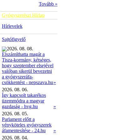
Tovább »
Gyógyszerészi Hírlap
Hírlevelek
Sajtófigyelő
2026. 08. 08.
Elszámíthatta magát a
Tisza-kormány, kétséges,
hogy szeptember elsejével
valóban sikerül bevezetni
a gyógyszeráfa-
»
csökkentést - nepszava.hu
2026. 08. 06.
Így kapcsolt takarékos
üzemmódra a magyar
gazdaság - hvg.hu
»
2026. 08. 05.
Parlament előtt a
vényköteles gyógyszerek
áfamentesítése - 24.hu
»
2026. 08. 04.