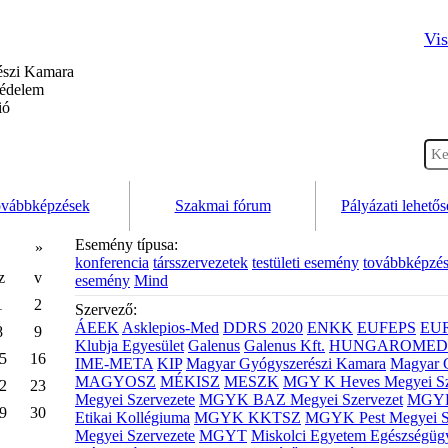
Vis
szi Kamara
védelem
ió
vábbképzések
Szakmai fórum
Pályázati lehető
Esemény típusa:
»
konferencia
társszervezetek
testületi esemény
továbbképzé
z
v
esemény
Mind
1
2
Szervező:
ÁEEK
Asklepios-Med
DDRS 2020
ENKK
EUFEPS
EU
8
9
Klubja Egyesület
Galenus
Galenus Kft.
HUNGAROMED 
5
16
IME-META
KIP
Magyar Gyógyszerészi Kamara
Magyar 
MAGYOSZ
MÉKISZ
MESZK
MGY K Heves Megyei Sz
2
23
Megyei Szervezete
MGYK BAZ Megyei Szervezet
MGYK 
9
30
Etikai Kollégiuma
MGYK KKTSZ
MGYK Pest Megyei S
Megyei Szervezete
MGYT
Miskolci Egyetem Egészségüg