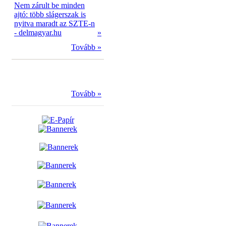
Nem zárult be minden
ajtó: több slágerszak is
nyitva maradt az SZTE-n
- delmagyar.hu
»
Tovább »
Tovább »