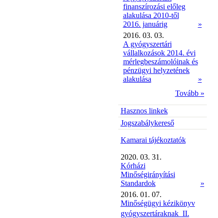
finanszírozási előleg
alakulása 2010-től
2016. januárig
»
2016. 03. 03.
A gyógyszertári
vállalkozások 2014. évi
mérlegbeszámolóinak és
pénzügyi helyzetének
alakulása
»
Tovább »
Hasznos linkek
Jogszabálykereső
Kamarai tájékoztatók
2020. 03. 31.
Kórházi
Minőségirányítási
Standardok
»
2016. 01. 07.
Minőségügyi kézikönyv
gyógyszertáraknak  II.