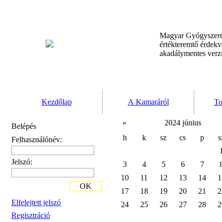
Magyar Gyógyszeré
értékteremtő érdek
akadálymentes verz
Kezdőlap
A Kamaráról
To
«
2024 június
Belépés
h
k
sz
cs
p
s
Felhasználónév:
Jelszó:
3
4
5
6
7
10
11
12
13
14
1
OK
17
18
19
20
21
2
Elfelejtett jelszó
24
25
26
27
28
2
Regisztráció