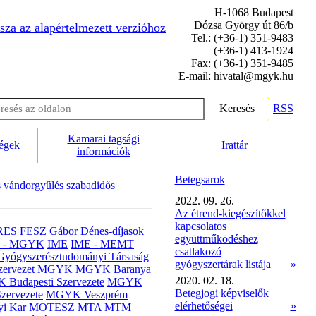
H-1068 Budapest
Dózsa György út 86/b
sza az alapértelmezett verzióhoz
Tel.: (+36-1) 351-9483
(+36-1) 413-1924
Fax: (+36-1) 351-9485
E-mail: hivatal@mgyk.hu
Keresés
RSS
Kamarai tagsági
ségek
Irattár
információk
Betegsarok
s
vándorgyűlés
szabadidős
2022. 09. 26.
Az étrend-kiegészítőkkel
kapcsolatos
RES
FESZ
Gábor Dénes-díjasok
együttműködéshez
- MGYK
IME
IME - MEMT
csatlakozó
Gyógyszerésztudományi Társaság
gyógyszertárak listája
»
ervezet
MGYK
MGYK Baranya
2020. 02. 18.
Budapesti Szervezete
MGYK
Betegjogi képviselők
zervezete
MGYK Veszprém
elérhetőségei
»
yi Kar
MOTESZ
MTA
MTM