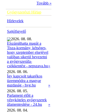
Tovább »
Gyógyszerészi Hírlap
Hírlevelek
Sajtófigyelő
2026. 08. 08.
Elszámíthatta magát a
Tisza-kormány, kétséges,
hogy szeptember elsejével
valóban sikerül bevezetni
a gyógyszeráfa-
»
csökkentést - nepszava.hu
2026. 08. 06.
Így kapcsolt takarékos
üzemmódra a magyar
gazdaság - hvg.hu
»
2026. 08. 05.
Parlament előtt a
vényköteles gyógyszerek
áfamentesítése - 24.hu
»
2026. 08. 04.