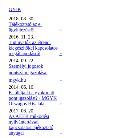
GYIK
2018. 08. 30.
Tájékoztató az e-
ügyintézésről
»
2016. 11. 23.
Tudnivalók az étrend-
kiegészítőkel kapcsolatos
megállapodásról
»
2014. 09. 22.
Személyi jogosok
pontszám igazolása 
mgyk.hu
»
2014. 06. 10.
Ki állítja ki a gyakorlati
pont igazolást? - MGYK
Országos Hivatala
»
2017. 06. 20.
Az AEEK működési
nyilvántartással
kapcsolatos tájékoztató
anyagai
»