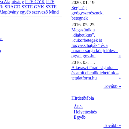
a Alapítvány
PTE GYK
PTE
2020. 01. 19.
Bt
SRACD
SZTE GYK
SZTE
Segítség
Alapítvány
egyéb szervező
Mind
gyógyszerésznek,
betegnek
»
2016. 05. 25.
Megszűnik a
„diabetikus”,
ma
„cukorbetegek is
fogyaszthatják” és a
narancssárga kör jelölés –
a
ogyei.gov-hu
»
2016. 03. 11.
A tavaszi fáradtság okai –
és amit ellenük tehetünk –
tetplatform.hu
»
Tovább »
Hirdetőtábla
Állás
Helyettesítés
Egyéb
Tovább »