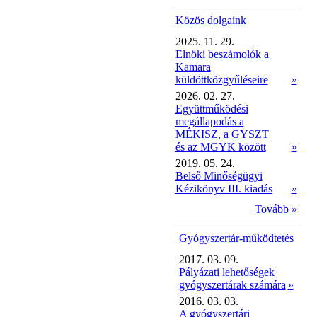
Közös dolgaink
2025. 11. 29.
Elnöki beszámolók a
Kamara
küldöttközgyűléseire
»
2026. 02. 27.
Együttműködési
megállapodás a
MÉKISZ, a GYSZT
és az MGYK között
»
2019. 05. 24.
Belső Minőségügyi
Kézikönyv III. kiadás
»
Tovább »
Gyógyszertár-működtetés
2017. 03. 09.
Pályázati lehetőségek
gyógyszertárak számára
»
2016. 03. 03.
A gyógyszertári