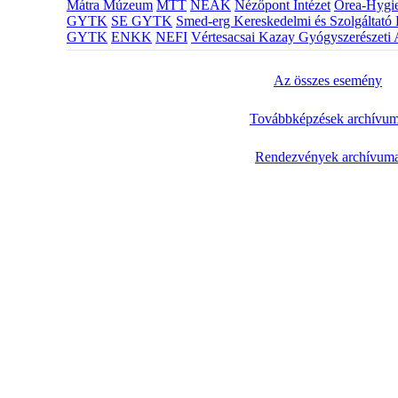
Mátra Múzeum
MTT
NEAK
Nézőpont Intézet
Orea-Hygie
GYTK
SE GYTK
Smed-erg Kereskedelmi és Szolgáltató 
GYTK
ENKK
NEFI
Vértesacsai Kazay Gyógyszerészeti 
Az összes esemény
Továbbképzések archívu
Rendezvények archívum