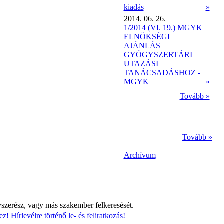
kiadás
»
2014. 06. 26.
1/2014 (VI. 19.) MGYK
ELNÖKSÉGI
AJÁNLÁS
GYÓGYSZERTÁRI
UTAZÁSI
TANÁCSADÁSHOZ -
MGYK
»
Tovább »
Tovább »
Archívum
yszerész, vagy más szakember felkeresését.
z! Hírlevélre történő le- és feliratkozás!