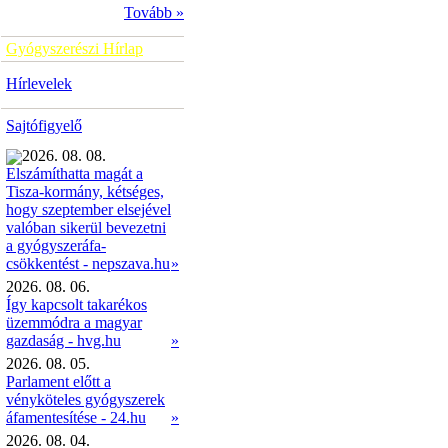
Tovább »
Gyógyszerészi Hírlap
Hírlevelek
Sajtófigyelő
2026. 08. 08.
Elszámíthatta magát a
Tisza-kormány, kétséges,
hogy szeptember elsejével
valóban sikerül bevezetni
a gyógyszeráfa-
»
csökkentést - nepszava.hu
2026. 08. 06.
Így kapcsolt takarékos
üzemmódra a magyar
gazdaság - hvg.hu
»
2026. 08. 05.
Parlament előtt a
vényköteles gyógyszerek
áfamentesítése - 24.hu
»
2026. 08. 04.