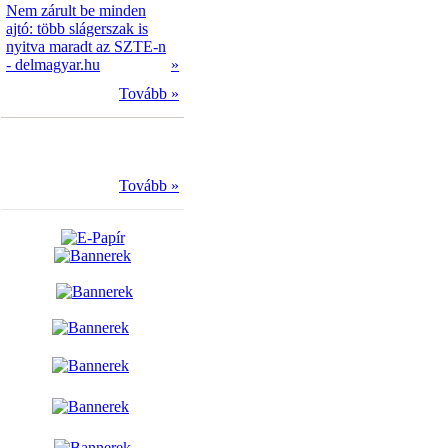
Nem zárult be minden
ajtó: több slágerszak is
nyitva maradt az SZTE-n
- delmagyar.hu
»
Tovább »
Tovább »