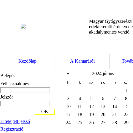
Magyar Gyógyszerész
értékteremtő érdekvéd
akadálymentes verzió
Kezdőlap
A Kamaráról
Továb
«
2024 június
Belépés
h
k
sz
cs
p
sz
Felhasználónév:
1
Jelszó:
3
4
5
6
7
8
10
11
12
13
14
15
OK
17
18
19
20
21
22
Elfelejtett jelszó
24
25
26
27
28
29
Regisztráció