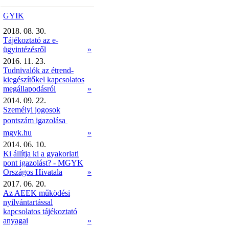
GYIK
2018. 08. 30.
Tájékoztató az e-
ügyintézésről
»
2016. 11. 23.
Tudnivalók az étrend-
kiegészítőkel kapcsolatos
megállapodásról
»
2014. 09. 22.
Személyi jogosok
pontszám igazolása 
mgyk.hu
»
2014. 06. 10.
Ki állítja ki a gyakorlati
pont igazolást? - MGYK
Országos Hivatala
»
2017. 06. 20.
Az AEEK működési
nyilvántartással
kapcsolatos tájékoztató
anyagai
»