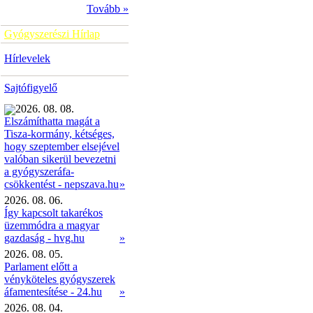
Tovább »
Gyógyszerészi Hírlap
Hírlevelek
Sajtófigyelő
2026. 08. 08.
Elszámíthatta magát a
Tisza-kormány, kétséges,
hogy szeptember elsejével
valóban sikerül bevezetni
a gyógyszeráfa-
»
csökkentést - nepszava.hu
2026. 08. 06.
Így kapcsolt takarékos
üzemmódra a magyar
gazdaság - hvg.hu
»
2026. 08. 05.
Parlament előtt a
vényköteles gyógyszerek
áfamentesítése - 24.hu
»
2026. 08. 04.