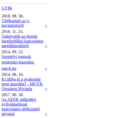
GYIK
2018. 08. 30.
Tájékoztató az e-
ügyintézésről
»
2016. 11. 23.
Tudnivalók az étrend-
kiegészítőkel kapcsolatos
megállapodásról
»
2014. 09. 22.
Személyi jogosok
pontszám igazolása 
mgyk.hu
»
2014. 06. 10.
Ki állítja ki a gyakorlati
pont igazolást? - MGYK
Országos Hivatala
»
2017. 06. 20.
Az AEEK működési
nyilvántartással
kapcsolatos tájékoztató
anyagai
»