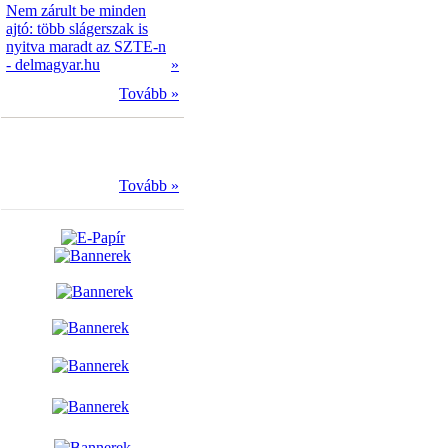
Nem zárult be minden
ajtó: több slágerszak is
nyitva maradt az SZTE-n
- delmagyar.hu
»
Tovább »
Tovább »