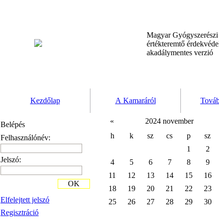
Magyar Gyógyszerész
értékteremtő érdekvéd
akadálymentes verzió
Kezdőlap
A Kamaráról
Továb
«
2024 november
Belépés
h
k
sz
cs
p
sz
Felhasználónév:
1
2
Jelszó:
4
5
6
7
8
9
11
12
13
14
15
16
OK
18
19
20
21
22
23
Elfelejtett jelszó
25
26
27
28
29
30
Regisztráció