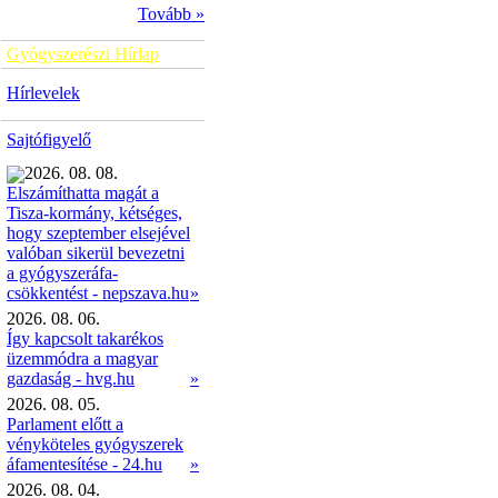
Tovább »
Gyógyszerészi Hírlap
Hírlevelek
Sajtófigyelő
2026. 08. 08.
Elszámíthatta magát a
Tisza-kormány, kétséges,
hogy szeptember elsejével
valóban sikerül bevezetni
a gyógyszeráfa-
»
csökkentést - nepszava.hu
2026. 08. 06.
Így kapcsolt takarékos
üzemmódra a magyar
gazdaság - hvg.hu
»
2026. 08. 05.
Parlament előtt a
vényköteles gyógyszerek
áfamentesítése - 24.hu
»
2026. 08. 04.