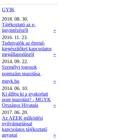
GYIK
2018. 08. 30.
Tájékoztató az e-
ügyintézésről
»
2016. 11. 23.
Tudnivalók az étrend-
kiegészítőkel kapcsolatos
megállapodásról
»
2014. 09. 22.
Személyi jogosok
pontszám igazolása 
mgyk.hu
»
2014. 06. 10.
Ki állítja ki a gyakorlati
pont igazolást? - MGYK
Országos Hivatala
»
2017. 06. 20.
Az AEEK működési
nyilvántartással
kapcsolatos tájékoztató
anyagai
»