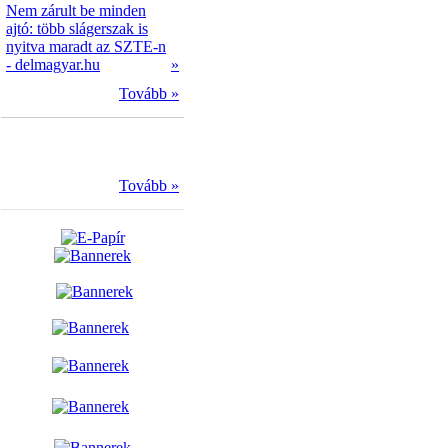
Nem zárult be minden
ajtó: több slágerszak is
nyitva maradt az SZTE-n
- delmagyar.hu
»
Tovább »
Tovább »